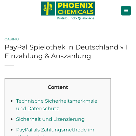
Skip
to
content
CASINO
PayPal Spielothek in Deutschland » 1
Einzahlung & Auszahlung
Content
Technische Sicherheitsmerkmale
und Datenschutz
Sicherheit und Lizenzierung
PayPal als Zahlungsmethode im