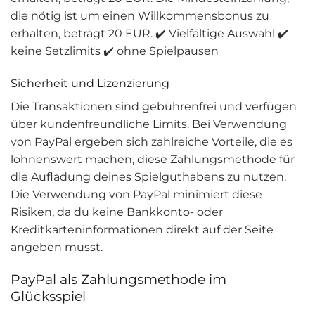
die nötig ist um einen Willkommensbonus zu
erhalten, beträgt 20 EUR. ✔️ Vielfältige Auswahl ✔️
keine Setzlimits ✔️ ohne Spielpausen
Sicherheit und Lizenzierung
Die Transaktionen sind gebührenfrei und verfügen
über kundenfreundliche Limits. Bei Verwendung
von PayPal ergeben sich zahlreiche Vorteile, die es
lohnenswert machen, diese Zahlungsmethode für
die Aufladung deines Spielguthabens zu nutzen.
Die Verwendung von PayPal minimiert diese
Risiken, da du keine Bankkonto- oder
Kreditkarteninformationen direkt auf der Seite
angeben musst.
PayPal als Zahlungsmethode im
Glücksspiel