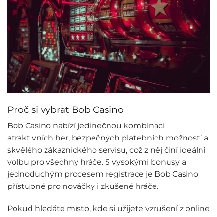
Proč si vybrat Bob Casino
Bob Casino nabízí jedinečnou kombinaci
atraktivních her, bezpečných platebních možností a
skvělého zákaznického servisu, což z něj činí ideální
volbu pro všechny hráče. S vysokými bonusy a
jednoduchým procesem registrace je Bob Casino
přístupné pro nováčky i zkušené hráče.
Pokud hledáte místo, kde si užijete vzrušení z online