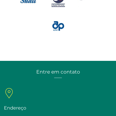
Entre em contato
Endereço