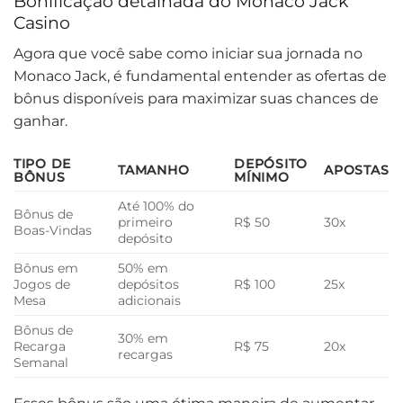
Bonificação detalhada do Monaco Jack
Casino
Agora que você sabe como iniciar sua jornada no
Monaco Jack, é fundamental entender as ofertas de
bônus disponíveis para maximizar suas chances de
ganhar.
TIPO DE
DEPÓSITO
TAMANHO
APOSTAS
BÔNUS
MÍNIMO
Até 100% do
Bônus de
primeiro
R$ 50
30x
Boas-Vindas
depósito
Bônus em
50% em
Jogos de
depósitos
R$ 100
25x
Mesa
adicionais
Bônus de
30% em
Recarga
R$ 75
20x
recargas
Semanal