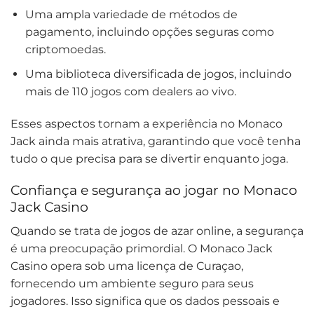
Uma ampla variedade de métodos de
pagamento, incluindo opções seguras como
criptomoedas.
Uma biblioteca diversificada de jogos, incluindo
mais de 110 jogos com dealers ao vivo.
Esses aspectos tornam a experiência no Monaco
Jack ainda mais atrativa, garantindo que você tenha
tudo o que precisa para se divertir enquanto joga.
Confiança e segurança ao jogar no Monaco
Jack Casino
Quando se trata de jogos de azar online, a segurança
é uma preocupação primordial. O Monaco Jack
Casino opera sob uma licença de Curaçao,
fornecendo um ambiente seguro para seus
jogadores. Isso significa que os dados pessoais e