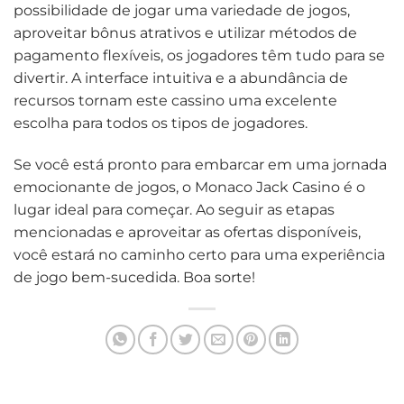
possibilidade de jogar uma variedade de jogos,
aproveitar bônus atrativos e utilizar métodos de
pagamento flexíveis, os jogadores têm tudo para se
divertir. A interface intuitiva e a abundância de
recursos tornam este cassino uma excelente
escolha para todos os tipos de jogadores.
Se você está pronto para embarcar em uma jornada
emocionante de jogos, o Monaco Jack Casino é o
lugar ideal para começar. Ao seguir as etapas
mencionadas e aproveitar as ofertas disponíveis,
você estará no caminho certo para uma experiência
de jogo bem-sucedida. Boa sorte!