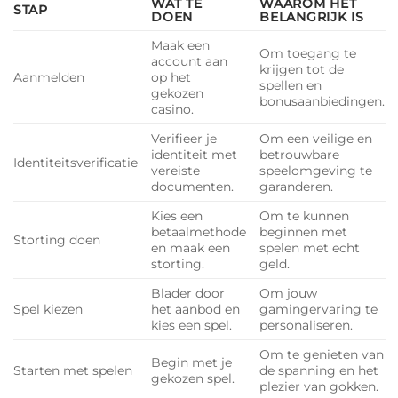
WAT TE
WAAROM HET
STAP
DOEN
BELANGRIJK IS
Maak een
Om toegang te
account aan
krijgen tot de
Aanmelden
op het
spellen en
gekozen
bonusaanbiedingen.
casino.
Verifieer je
Om een veilige en
identiteit met
betrouwbare
Identiteitsverificatie
vereiste
speelomgeving te
documenten.
garanderen.
Kies een
Om te kunnen
betaalmethode
beginnen met
Storting doen
en maak een
spelen met echt
storting.
geld.
Blader door
Om jouw
Spel kiezen
het aanbod en
gamingervaring te
kies een spel.
personaliseren.
Om te genieten van
Begin met je
Starten met spelen
de spanning en het
gekozen spel.
plezier van gokken.