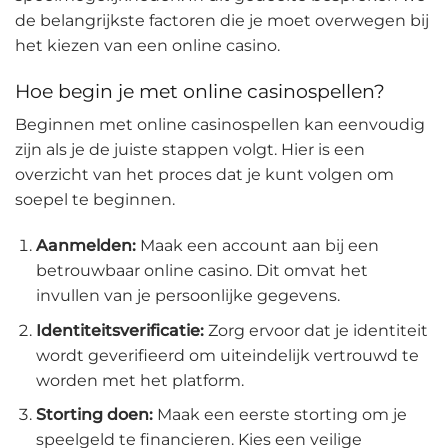
de belangrijkste factoren die je moet overwegen bij
het kiezen van een online casino.
Hoe begin je met online casinospellen?
Beginnen met online casinospellen kan eenvoudig
zijn als je de juiste stappen volgt. Hier is een
overzicht van het proces dat je kunt volgen om
soepel te beginnen.
Aanmelden:
Maak een account aan bij een
betrouwbaar online casino. Dit omvat het
invullen van je persoonlijke gegevens.
Identiteitsverificatie:
Zorg ervoor dat je identiteit
wordt geverifieerd om uiteindelijk vertrouwd te
worden met het platform.
Storting doen:
Maak een eerste storting om je
speelgeld te financieren. Kies een veilige