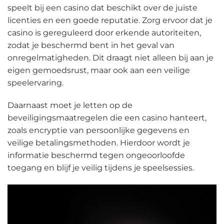
speelt bij een casino dat beschikt over de juiste
licenties en een goede reputatie. Zorg ervoor dat je
casino is gereguleerd door erkende autoriteiten,
zodat je beschermd bent in het geval van
onregelmatigheden. Dit draagt niet alleen bij aan je
eigen gemoedsrust, maar ook aan een veilige
speelervaring.
Daarnaast moet je letten op de
beveiligingsmaatregelen die een casino hanteert,
zoals encryptie van persoonlijke gegevens en
veilige betalingsmethoden. Hierdoor wordt je
informatie beschermd tegen ongeoorloofde
toegang en blijf je veilig tijdens je speelsessies.