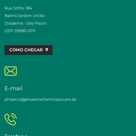
Rua Sitha, 184
Bairro Jardim União
Diadema - São Paulo
CEP: 09981-070
COMO CHEGAR
E-mail
phoenix@phoenixchemicals.com.br