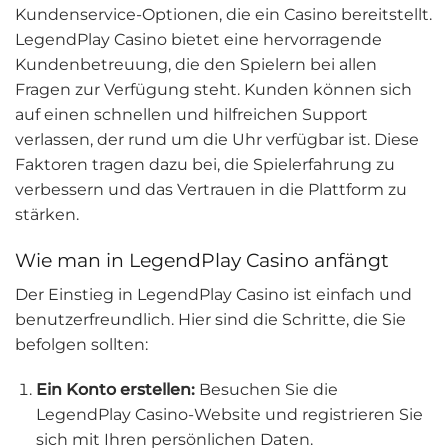
Kundenservice-Optionen, die ein Casino bereitstellt.
LegendPlay Casino bietet eine hervorragende
Kundenbetreuung, die den Spielern bei allen
Fragen zur Verfügung steht. Kunden können sich
auf einen schnellen und hilfreichen Support
verlassen, der rund um die Uhr verfügbar ist. Diese
Faktoren tragen dazu bei, die Spielerfahrung zu
verbessern und das Vertrauen in die Plattform zu
stärken.
Wie man in LegendPlay Casino anfängt
Der Einstieg in LegendPlay Casino ist einfach und
benutzerfreundlich. Hier sind die Schritte, die Sie
befolgen sollten:
Ein Konto erstellen:
Besuchen Sie die
LegendPlay Casino-Website und registrieren Sie
sich mit Ihren persönlichen Daten.