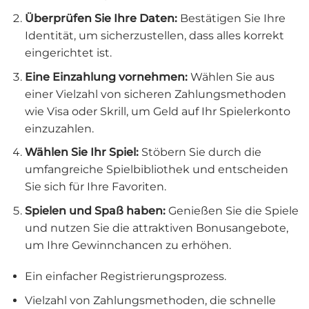
Überprüfen Sie Ihre Daten:
Bestätigen Sie Ihre
Identität, um sicherzustellen, dass alles korrekt
eingerichtet ist.
Eine Einzahlung vornehmen:
Wählen Sie aus
einer Vielzahl von sicheren Zahlungsmethoden
wie Visa oder Skrill, um Geld auf Ihr Spielerkonto
einzuzahlen.
Wählen Sie Ihr Spiel:
Stöbern Sie durch die
umfangreiche Spielbibliothek und entscheiden
Sie sich für Ihre Favoriten.
Spielen und Spaß haben:
Genießen Sie die Spiele
und nutzen Sie die attraktiven Bonusangebote,
um Ihre Gewinnchancen zu erhöhen.
Ein einfacher Registrierungsprozess.
Vielzahl von Zahlungsmethoden, die schnelle