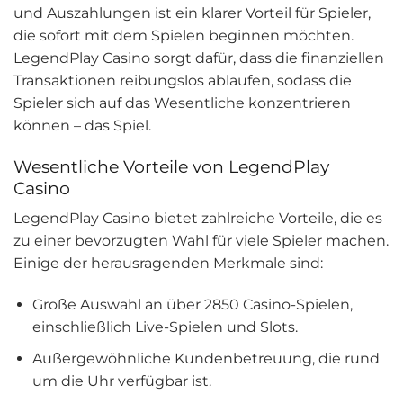
und Auszahlungen ist ein klarer Vorteil für Spieler,
die sofort mit dem Spielen beginnen möchten.
LegendPlay Casino sorgt dafür, dass die finanziellen
Transaktionen reibungslos ablaufen, sodass die
Spieler sich auf das Wesentliche konzentrieren
können – das Spiel.
Wesentliche Vorteile von LegendPlay
Casino
LegendPlay Casino bietet zahlreiche Vorteile, die es
zu einer bevorzugten Wahl für viele Spieler machen.
Einige der herausragenden Merkmale sind:
Große Auswahl an über 2850 Casino-Spielen,
einschließlich Live-Spielen und Slots.
Außergewöhnliche Kundenbetreuung, die rund
um die Uhr verfügbar ist.