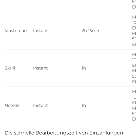
5
E
M
1
E
Mastercard
Instant
2h 15min
M
5
E
M
1
E
Skrill
Instant
1h
M
5
E
M
1
E
Neteller
Instant
1h
M
5
E
Die schnelle Bearbeitungszeit von Einzahlungen