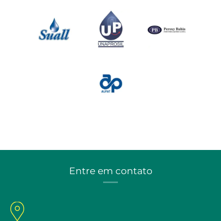
Entre em contato