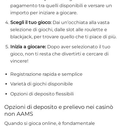
pagamento tra quelli disponibili e versare un
importo per iniziare a giocare.
Scegli il tuo gioco:
Dai un’occhiata alla vasta
selezione di giochi, dalle slot alle roulette e
blackjack, per trovare quello che ti piace di più.
Inizia a giocare:
Dopo aver selezionato il tuo
gioco, non ti resta che divertirti e cercare di
vincere!
Registrazione rapida e semplice
Varietà di giochi disponibile
Opzioni di deposito flessibili
Opzioni di deposito e prelievo nei casinò
non AAMS
Quando si gioca online, è fondamentale