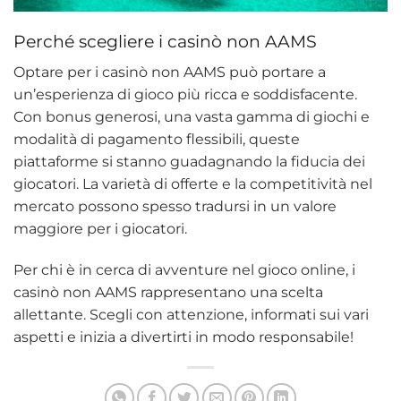
Perché scegliere i casinò non AAMS
Optare per i casinò non AAMS può portare a
un’esperienza di gioco più ricca e soddisfacente.
Con bonus generosi, una vasta gamma di giochi e
modalità di pagamento flessibili, queste
piattaforme si stanno guadagnando la fiducia dei
giocatori. La varietà di offerte e la competitività nel
mercato possono spesso tradursi in un valore
maggiore per i giocatori.
Per chi è in cerca di avventure nel gioco online, i
casinò non AAMS rappresentano una scelta
allettante. Scegli con attenzione, informati sui vari
aspetti e inizia a divertirti in modo responsabile!