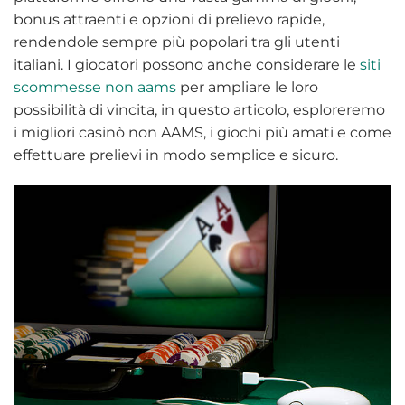
bonus attraenti e opzioni di prelievo rapide,
rendendole sempre più popolari tra gli utenti
italiani. I giocatori possono anche considerare le
siti
scommesse non aams
per ampliare le loro
possibilità di vincita, in questo articolo, esploreremo
i migliori casinò non AAMS, i giochi più amati e come
effettuare prelievi in modo semplice e sicuro.