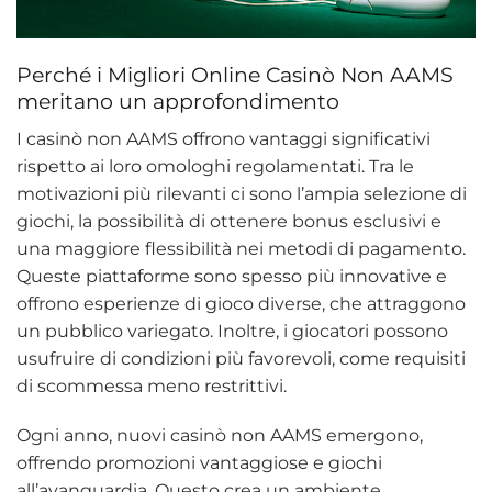
Perché i Migliori Online Casinò Non AAMS
meritano un approfondimento
I casinò non AAMS offrono vantaggi significativi
rispetto ai loro omologhi regolamentati. Tra le
motivazioni più rilevanti ci sono l’ampia selezione di
giochi, la possibilità di ottenere bonus esclusivi e
una maggiore flessibilità nei metodi di pagamento.
Queste piattaforme sono spesso più innovative e
offrono esperienze di gioco diverse, che attraggono
un pubblico variegato. Inoltre, i giocatori possono
usufruire di condizioni più favorevoli, come requisiti
di scommessa meno restrittivi.
Ogni anno, nuovi casinò non AAMS emergono,
offrendo promozioni vantaggiose e giochi
all’avanguardia. Questo crea un ambiente