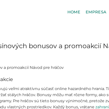
HOME
EMPRESA
sínových bonusov a promoakcií N
v a promoakcií Návod pre hráčov
akcie
jú veľmi atraktívnu súčasť online hazardného hrania. Ti
držať stálych hráčov. Bonusy môžu mať rôzne formy, ako
ramy. Pre hráčov sú tieto bonusy výnimočné, pretože z
kladu vlastných prostriedkov. Každý bonus, vrátane
zahran