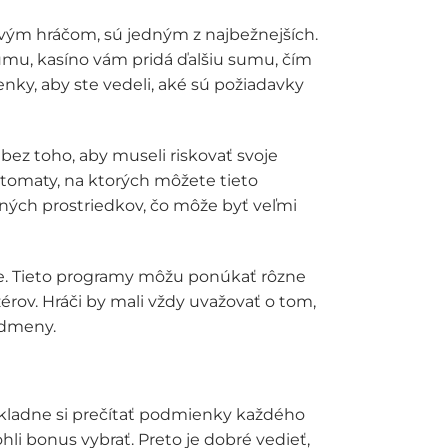
ovým hráčom, sú jedným z najbežnejších.
umu, kasíno vám pridá ďalšiu sumu, čím
enky, aby ste vedeli, aké sú požiadavky
z toho, aby museli riskovať svoje
automaty, na ktorých môžete tieto
aných prostriedkov, čo môže byť veľmi
ne. Tieto programy môžu ponúkať rôzne
ov. Hráči by mali vždy uvažovať o tom,
odmeny.
dôkladne si prečítať podmienky každého
li bonus vybrať. Preto je dobré vedieť,