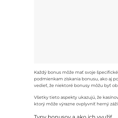
Každý bonus môže mať svoje špecifické 
podmienkam získania bonusu, ako aj pot
vedieť, že niektoré bonusy môžu byť ob
Všetky tieto aspekty ukazujú, že kasín
ktorý môže výrazne ovplyvniť herný zážito
Typy bonusov a ako ich využiť