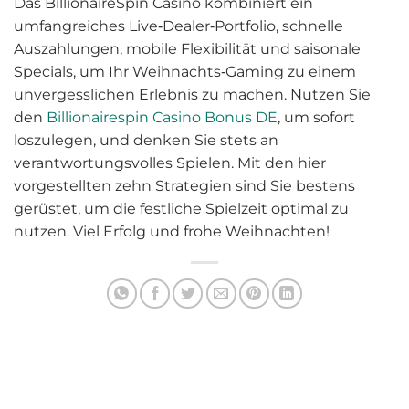
Das BillionaireSpin Casino kombiniert ein
umfangreiches Live‑Dealer‑Portfolio, schnelle
Auszahlungen, mobile Flexibilität und saisonale
Specials, um Ihr Weihnachts‑Gaming zu einem
unvergesslichen Erlebnis zu machen. Nutzen Sie
den
Billionairespin Casino Bonus DE
, um sofort
loszulegen, und denken Sie stets an
verantwortungsvolles Spielen. Mit den hier
vorgestellten zehn Strategien sind Sie bestens
gerüstet, um die festliche Spielzeit optimal zu
nutzen. Viel Erfolg und frohe Weihnachten!