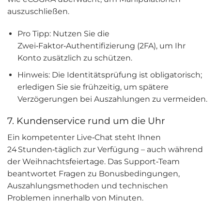
auszuschließen.
Pro Tipp: Nutzen Sie die
Zwei‑Faktor‑Authentifizierung (2FA), um Ihr
Konto zusätzlich zu schützen.
Hinweis: Die Identitätsprüfung ist obligatorisch;
erledigen Sie sie frühzeitig, um spätere
Verzögerungen bei Auszahlungen zu vermeiden.
7. Kundenservice rund um die Uhr
Ein kompetenter Live‑Chat steht Ihnen
24 Stunden‑täglich zur Verfügung – auch während
der Weihnachtsfeiertage. Das Support‑Team
beantwortet Fragen zu Bonusbedingungen,
Auszahlungsmethoden und technischen
Problemen innerhalb von Minuten.