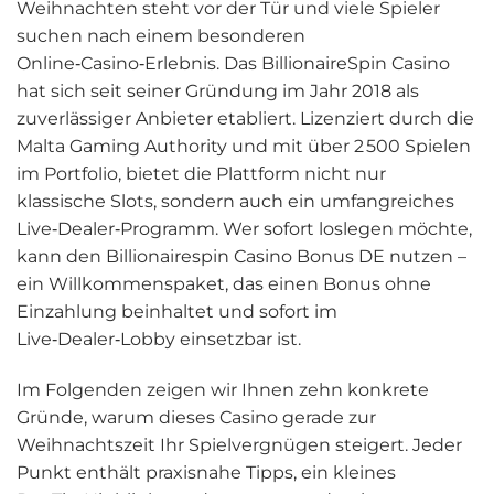
Weihnachten steht vor der Tür und viele Spieler
suchen nach einem besonderen
Online‑Casino‑Erlebnis. Das BillionaireSpin Casino
hat sich seit seiner Gründung im Jahr 2018 als
zuverlässiger Anbieter etabliert. Lizenziert durch die
Malta Gaming Authority und mit über 2 500 Spielen
im Portfolio, bietet die Plattform nicht nur
klassische Slots, sondern auch ein umfangreiches
Live‑Dealer‑Programm. Wer sofort loslegen möchte,
kann den Billionairespin Casino Bonus DE nutzen –
ein Willkommenspaket, das einen Bonus ohne
Einzahlung beinhaltet und sofort im
Live‑Dealer‑Lobby einsetzbar ist.
Im Folgenden zeigen wir Ihnen zehn konkrete
Gründe, warum dieses Casino gerade zur
Weihnachtszeit Ihr Spielvergnügen steigert. Jeder
Punkt enthält praxisnahe Tipps, ein kleines