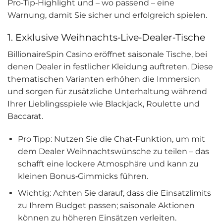
Pro‑Tip‑Highlight und – wo passend – eine
Warnung, damit Sie sicher und erfolgreich spielen.
1. Exklusive Weihnachts‑Live‑Dealer‑Tische
BillionaireSpin Casino eröffnet saisonale Tische, bei
denen Dealer in festlicher Kleidung auftreten. Diese
thematischen Varianten erhöhen die Immersion
und sorgen für zusätzliche Unterhaltung während
Ihrer Lieblingsspiele wie Blackjack, Roulette und
Baccarat.
Pro Tipp: Nutzen Sie die Chat‑Funktion, um mit
dem Dealer Weihnachtswünsche zu teilen – das
schafft eine lockere Atmosphäre und kann zu
kleinen Bonus‑Gimmicks führen.
Wichtig: Achten Sie darauf, dass die Einsatzlimits
zu Ihrem Budget passen; saisonale Aktionen
können zu höheren Einsätzen verleiten.