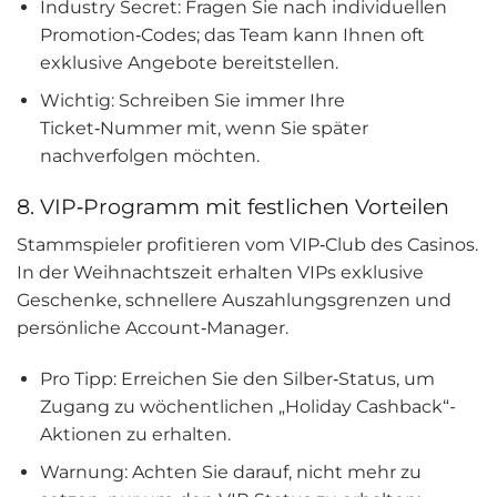
Industry Secret: Fragen Sie nach individuellen
Promotion‑Codes; das Team kann Ihnen oft
exklusive Angebote bereitstellen.
Wichtig: Schreiben Sie immer Ihre
Ticket‑Nummer mit, wenn Sie später
nachverfolgen möchten.
8. VIP‑Programm mit festlichen Vorteilen
Stammspieler profitieren vom VIP‑Club des Casinos.
In der Weihnachtszeit erhalten VIPs exklusive
Geschenke, schnellere Auszahlungsgrenzen und
persönliche Account‑Manager.
Pro Tipp: Erreichen Sie den Silber‑Status, um
Zugang zu wöchentlichen „Holiday Cashback“-
Aktionen zu erhalten.
Warnung: Achten Sie darauf, nicht mehr zu