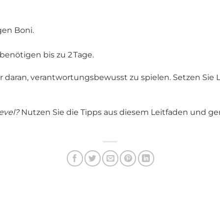
en Boni.
enötigen bis zu 2 Tage.
aran, verantwortungsbewusst zu spielen. Setzen Sie Li
evel?
Nutzen Sie die Tipps aus diesem Leitfaden und gen