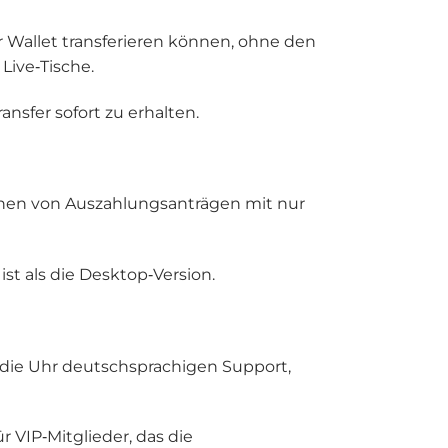
r Wallet transferieren können, ohne den
Live‑Tische.
nsfer sofort zu erhalten.
ichen von Auszahlungsanträgen mit nur
ist als die Desktop‑Version.
 die Uhr deutschsprachigen Support,
r VIP‑Mitglieder, das die