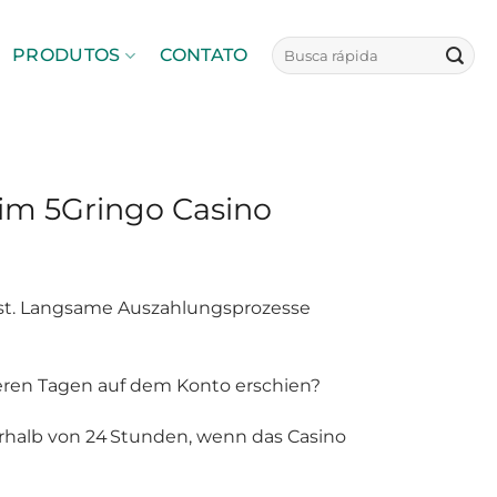
PRODUTOS
CONTATO
 im 5Gringo Casino
ist. Langsame Auszahlungsprozesse
reren Tagen auf dem Konto erschien?
nerhalb von 24 Stunden, wenn das Casino