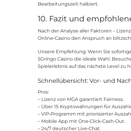
Bearbeitungszeit halbiert.
10. Fazit und empfohlen
Nach der Analyse aller Faktoren – Lizenz
Online‑Casino den Anspruch an blitzsch
Unsere Empfehlung: Wenn Sie sofortig
5Gringo Casino die ideale Wahl. Besuch
Spielerlebnis auf das nächste Level zu 
Schnellübersicht: Vor- und Nach
Pros:
– Lizenz von MGA garantiert Fairness.
– Über 15 Kryptowährungen für Auszah
– VIP‑Programm mit priorisierter Auszah
– Mobile App mit One‑Click‑Cash‑Out.
– 24/7 deutscher Live‑Chat.