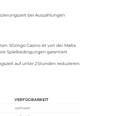
ifizierungszeit bei Auszahlungen
en. 5Gringo Casino ist von der Malta
aire Spielbedingungen garantiert.
gszeit auf unter 2 Stunden reduzieren.
VERFÜGBARKEIT
weltweit