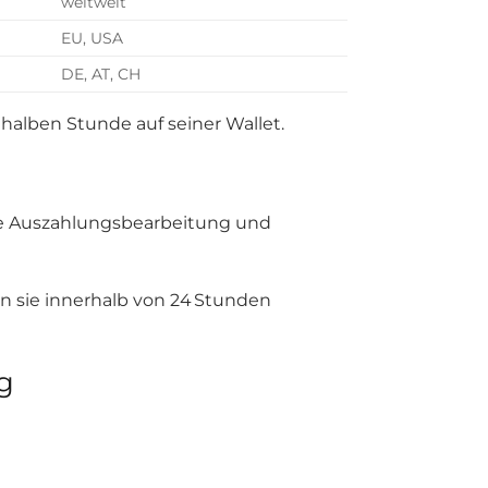
weltweit
EU, USA
DE, AT, CH
 halben Stunde auf seiner Wallet.
erte Auszahlungsbearbeitung und
nn sie innerhalb von 24 Stunden
g