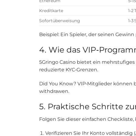
Ethereum
5‑1
Kreditkarte
1‑2
Sofortüberweisung
1‑3
Beispiel: Ein Spieler, der seinen Gewinn
4. Wie das VIP‑Program
5Gringo Casino bietet ein mehrstufiges
reduzierte KYC‑Grenzen.
Did You Know? VIP‑Mitglieder können bi
withdrawen.
5. Praktische Schritte 
Folgen Sie dieser einfachen Checkliste,
Verifizieren Sie Ihr Konto vollständig