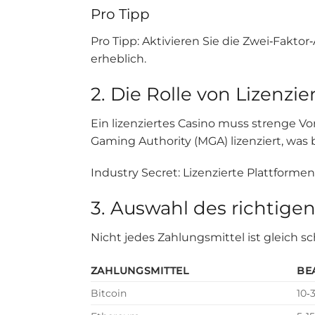
Pro Tipp
Pro Tipp: Aktivieren Sie die Zwei‑Faktor
erheblich.
2. Die Rolle von Lizenzi
Ein lizenziertes Casino muss strenge V
Gaming Authority (MGA) lizenziert, was 
Industry Secret: Lizenzierte Plattforme
3. Auswahl des richtige
Nicht jedes Zahlungsmittel ist gleich sch
ZAHLUNGSMITTEL
BE
Bitcoin
10‑