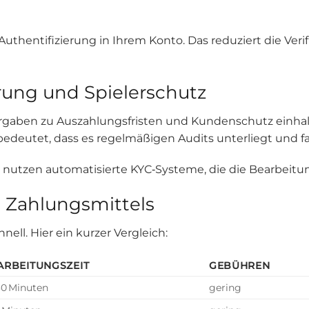
‑Authentifizierung in Ihrem Konto. Das reduziert die Ver
erung und Spielerschutz
orgaben zu Auszahlungsfristen und Kundenschutz einhalt
bedeutet, dass es regelmäßigen Audits unterliegt und f
n nutzen automatisierte KYC‑Systeme, die die Bearbeitun
n Zahlungsmittels
nell. Hier ein kurzer Vergleich:
ARBEITUNGSZEIT
GEBÜHREN
30 Minuten
gering