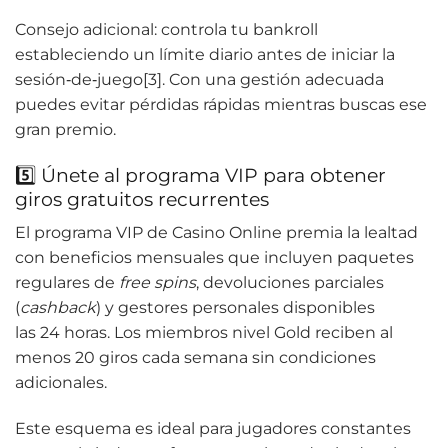
Consejo adicional: controla tu bankroll
estableciendo un límite diario antes de iniciar la
sesión‑de‑juego​[3]​. Con una gestión adecuada
puedes evitar pérdidas rápidas mientras buscas ese
gran premio.
5️⃣ Únete al programa VIP para obtener
giros gratuitos recurrentes
El programa VIP de Casino Online premia la lealtad
con beneficios mensuales que incluyen paquetes
regulares de
free spins
, devoluciones parciales
(
cashback
) y gestores personales disponibles
las 24 horas.​ Los miembros nivel Gold reciben al
menos 20 giros cada semana sin condiciones
adicionales.​
Este esquema es ideal para jugadores constantes