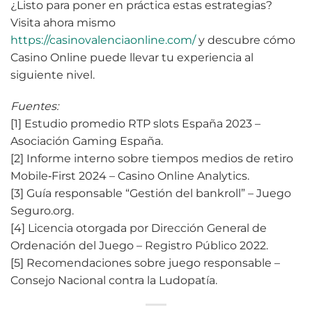
¿Listo para poner en práctica estas estrategias?
Visita ahora mismo
https://casinovalenciaonline.com/
y descubre cómo
Casino Online puede llevar tu experiencia al
siguiente nivel.
Fuentes:
[1] Estudio promedio RTP slots España 2023 –
Asociación Gaming España.
[2] Informe interno sobre tiempos medios de retiro
Mobile‑First 2024 – Casino Online Analytics.
[3] Guía responsable “Gestión del bankroll” – Juego
Seguro.org.
[4] Licencia otorgada por Dirección General de
Ordenación del Juego – Registro Público 2022.
[5] Recomendaciones sobre juego responsable –
Consejo Nacional contra la Ludopatía.