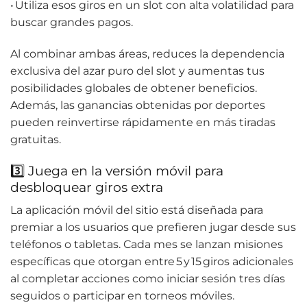
• Utiliza esos giros en un slot con alta volatilidad para
buscar grandes pagos.
Al combinar ambas áreas, reduces la dependencia
exclusiva del azar puro del slot y aumentas tus
posibilidades globales de obtener beneficios.​
Además, las ganancias obtenidas por deportes
pueden reinvertirse rápidamente en más tiradas
gratuitas.
3️⃣ Juega en la versión móvil para
desbloquear giros extra
La aplicación móvil del sitio está diseñada para
premiar a los usuarios que prefieren jugar desde sus
teléfonos o tabletas.​ Cada mes se lanzan misiones
específicas que otorgan entre 5 y 15 giros adicionales
al completar acciones como iniciar sesión tres días
seguidos o participar en torneos móviles.​