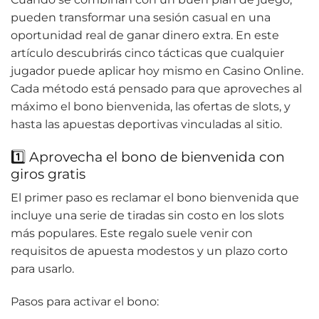
pueden transformar una sesión casual en una
oportunidad real de ganar dinero extra. En este
artículo descubrirás cinco tácticas que cualquier
jugador puede aplicar hoy mismo en Casino Online.
Cada método está pensado para que aproveches al
máximo el bono bienvenida, las ofertas de slots, y
hasta las apuestas deportivas vinculadas al sitio.
1️⃣ Aprovecha el bono de bienvenida con
giros gratis
El primer paso es reclamar el bono bienvenida que
incluye una serie de tiradas sin costo en los slots
más populares. Este regalo suele venir con
requisitos de apuesta modestos y un plazo corto
para usarlo.
Pasos para activar el bono: