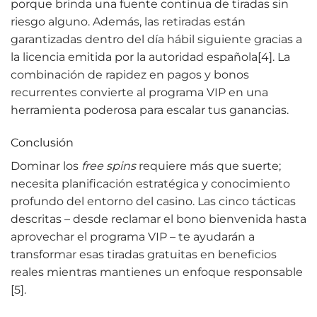
porque brinda una fuente continua de tiradas sin
riesgo alguno.​ Además, las retiradas están
garantizadas dentro del día hábil siguiente gracias a
la licencia emitida por la autoridad española​​[4]​. La
combinación de rapidez en pagos y bonos
recurrentes convierte al programa VIP en una
herramienta poderosa para escalar tus ganancias.
Conclusión
Dominar los
free spins
requiere más que suerte;
necesita planificación estratégica y conocimiento
profundo del entorno del casino.​ Las cinco tácticas
descritas – desde reclamar el bono bienvenida hasta
aprovechar el programa VIP – te ayudarán a
transformar esas tiradas gratuitas en beneficios
reales mientras mantienes un enfoque responsable​
[5]​.