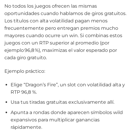
No todos los juegos ofrecen las mismas
oportunidades cuando hablamos de giros gratuitos.​
Los títulos con alta volatilidad pagan menos
frecuentemente pero entregan premios mucho
mayores cuando ocurre un win.​ Si combinas estos
juegos con un RTP superior al promedio (por
ejemplo 96,8 %​), maximizas el valor esperado por
cada giro gratuito.​
Ejemplo práctico:
Elige “Dragon’s Fire”, un slot con volatilidad alta y
RTP 96,8 %.
Usa tus tiradas gratuitas exclusivamente allí.
Apunta a rondas donde aparecen símbolos wild
expansivos para multiplicar ganancias
rápidamente.