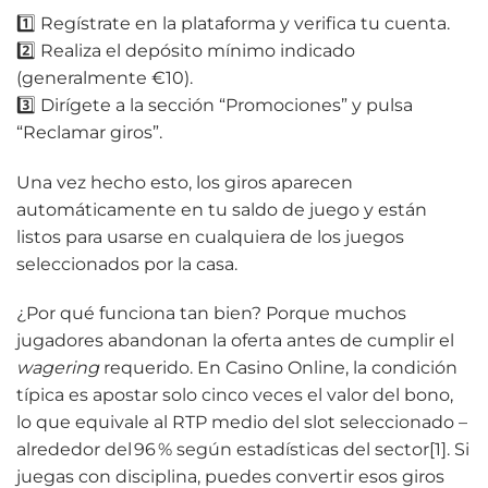
1️⃣ Regístrate en la plataforma y verifica tu cuenta.
2️⃣ Realiza el depósito mínimo indicado
(generalmente €10).
3️⃣ Dirígete a la sección “Promociones” y pulsa
“Reclamar giros”.
Una vez hecho esto, los giros aparecen
automáticamente en tu saldo de juego y están
listos para usarse en cualquiera de los juegos
seleccionados por la casa.​
¿Por qué funciona tan bien? Porque muchos
jugadores abandonan la oferta antes de cumplir el
wagering
requerido. En Casino Online, la condición
típica es apostar solo cinco veces el valor del bono,
lo que equivale al RTP medio del slot seleccionado –
alrededor del 96 % según estadísticas del sector​[1]​. Si
juegas con disciplina, puedes convertir esos giros