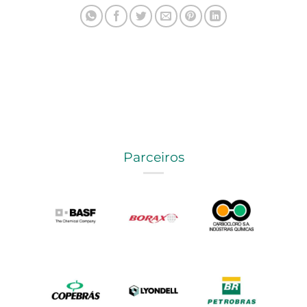
Parceiros