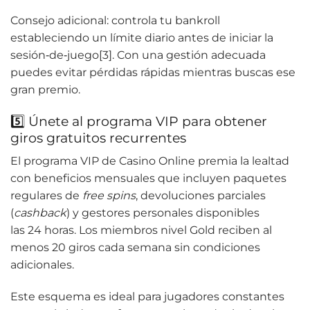
Consejo adicional: controla tu bankroll
estableciendo un límite diario antes de iniciar la
sesión‑de‑juego​[3]​. Con una gestión adecuada
puedes evitar pérdidas rápidas mientras buscas ese
gran premio.
5️⃣ Únete al programa VIP para obtener
giros gratuitos recurrentes
El programa VIP de Casino Online premia la lealtad
con beneficios mensuales que incluyen paquetes
regulares de
free spins
, devoluciones parciales
(
cashback
) y gestores personales disponibles
las 24 horas.​ Los miembros nivel Gold reciben al
menos 20 giros cada semana sin condiciones
adicionales.​
Este esquema es ideal para jugadores constantes