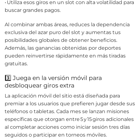
• Utiliza esos giros en un slot con alta volatilidad para
buscar grandes pagos.
Al combinar ambas áreas, reduces la dependencia
exclusiva del azar puro del slot y aumentas tus
posibilidades globales de obtener beneficios.​
Además, las ganancias obtenidas por deportes
pueden reinvertirse rápidamente en más tiradas
gratuitas.
3️⃣ Juega en la versión móvil para
desbloquear giros extra
La aplicación móvil del sitio está diseñada para
premiar a los usuarios que prefieren jugar desde sus
teléfonos o tabletas.​ Cada mes se lanzan misiones
específicas que otorgan entre 5 y 15 giros adicionales
al completar acciones como iniciar sesión tres días
seguidos o participar en torneos móviles.​