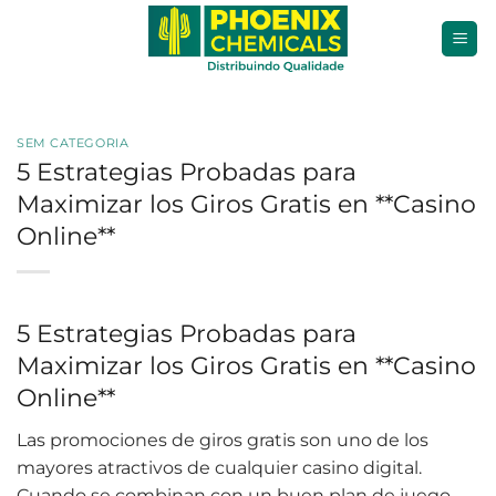
Skip
to
content
SEM CATEGORIA
5 Estrategias Probadas para
Maximizar los Giros Gratis en **Casino
Online**
5 Estrategias Probadas para
Maximizar los Giros Gratis en **Casino
Online**
Las promociones de giros gratis son uno de los
mayores atractivos de cualquier casino digital.
Cuando se combinan con un buen plan de juego,