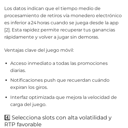
Los datos indican que el tiempo medio de
procesamiento de retiros vía monedero electrónico
es inferior a 24 horas cuando se juega desde la app​
[2]​. Esta rapidez permite recuperar tus ganancias
rápidamente y volver a jugar sin demoras.​
Ventajas clave del juego móvil:
Acceso inmediato a todas las promociones
diarias.
Notificaciones push que recuerdan cuándo
expiran los giros.
Interfaz optimizada que mejora la velocidad de
carga del juego.
4️⃣ Selecciona slots con alta volatilidad y
RTP favorable