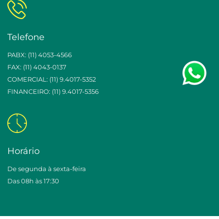
Telefone
PABX: (11) 4053-4566
FAX: (11) 4043-0137
COMERCIAL: (11) 9.4017-5352
FINANCEIRO: (11) 9.4017-5356
Horário
De segunda à sexta-feira
Das 08h às 17:30