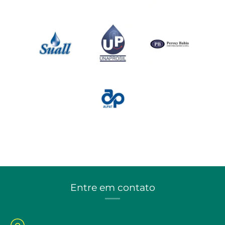
Entre em contato