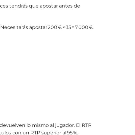
eces tendrás que apostar antes de
Necesitarás apostar 200 € × 35 = 7 000 €
 devuelven lo mismo al jugador. El RTP
ulos con un RTP superior al 95 %.