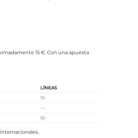
roximadamente 15 €. Con una apuesta
LÍNEAS
10
—
10
internacionales.