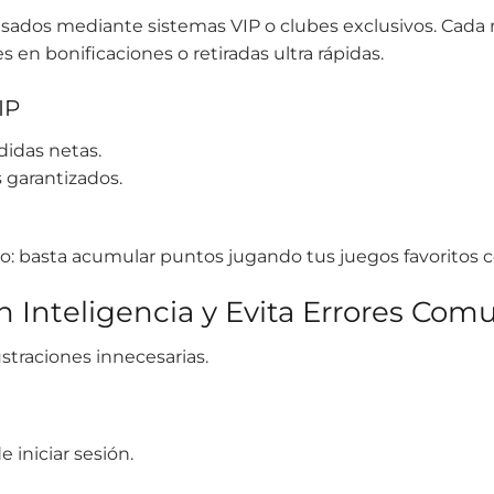
ados mediante sistemas VIP o clubes exclusivos. Cada 
es en bonificaciones o retiradas ultra rápidas.
IP
didas netas.
 garantizados.
llo: basta acumular puntos jugando tus juegos favoritos c
n Inteligencia y Evita Errores Com
straciones innecesarias.
 iniciar sesión.