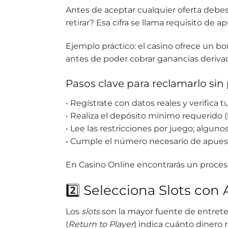
Antes de aceptar cualquier oferta debes
retirar? Esa cifra se llama requisito de a
Ejemplo práctico: el casino ofrece un bon
antes de poder cobrar ganancias deriva
Pasos clave para reclamarlo si
• Regístrate con datos reales y verifica t
• Realiza el depósito mínimo requerido 
• Lee las restricciones por juego; algun
• Cumple el número necesario de apuestas
En Casino Online encontrarás un proceso
2️⃣ Selecciona Slots con
Los
slots
son la mayor fuente de entrete
(
Return to Player
) indica cuánto dinero 