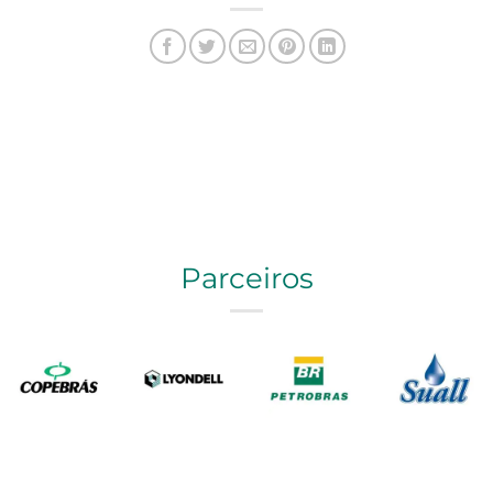
Parceiros