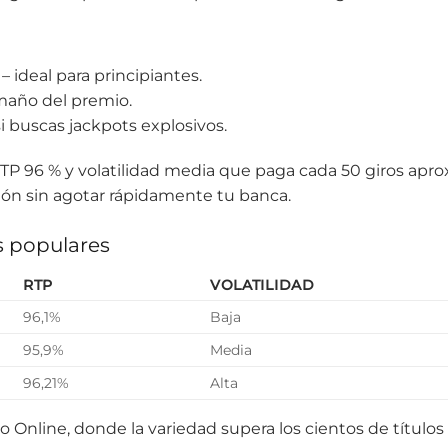
 ideal para principiantes.
amaño del premio.
si buscas jackpots explosivos.
TP 96 % y volatilidad media que paga cada 50 giros ap
ión sin agotar rápidamente tu banca.
s populares
RTP
VOLATILIDAD
96,1%
Baja
95,9%
Media
96,21%
Alta
 Online, donde la variedad supera los cientos de títulos 