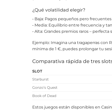
¿Qué volatilidad elegir?
‑ Baja: Pagos pequeños pero frecuentes –
‑ Media: Equilibrio entre frecuencia y t
‑ Alta: Grandes premios raros – perfecta 
Ejemplo: Imagina una tragaperras con R
mínima de 1 €, puedes prolongar tu ses
Comparativa rápida de tres slot
SLOT
Starburst
Gonzo’s Quest
Book of Dead
Estos juegos están disponibles en Casino