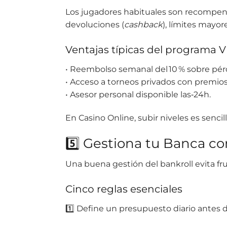
Los jugadores habituales son recompens
devoluciones (
cashback
), límites mayor
Ventajas típicas del programa V
• Reembolso semanal del 10 % sobre pér
• Acceso a torneos privados con premios
• Asesor personal disponible las‑24h.
En Casino Online, subir niveles es senci
5️⃣ Gestiona tu Banca co
Una buena gestión del bankroll evita fru
Cinco reglas esenciales
1️⃣ Define un presupuesto diario antes de