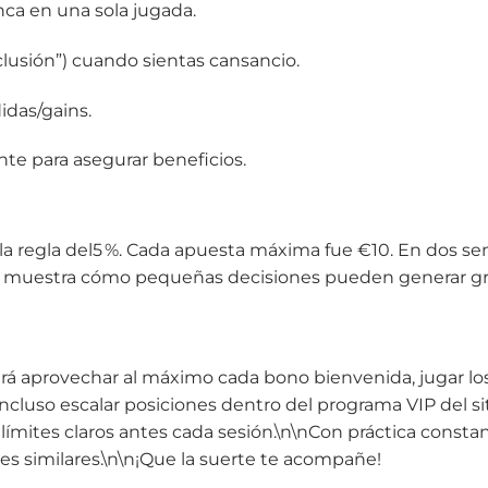
nca en una sola jugada.
clusión”) cuando sientas cansancio.
didas/gains.
nte para asegurar beneficios.
egla del​5 %. Cada apuesta máxima fue €10.​ En dos sema
caso muestra cómo pequeñas decisiones pueden generar g
tirá aprovechar al máximo cada bono bienvenida, jugar l
ncluso escalar posiciones dentro del programa VIP del si
mites claros antes cada sesión.\n\nCon práctica constan
s similares.\n\n¡Que la suerte te acompañe!