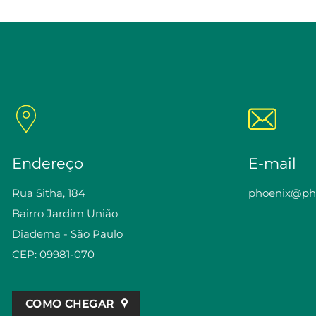
Endereço
E-mail
Rua Sitha, 184
phoenix@pho
Bairro Jardim União
Diadema - São Paulo
CEP: 09981-070
COMO CHEGAR