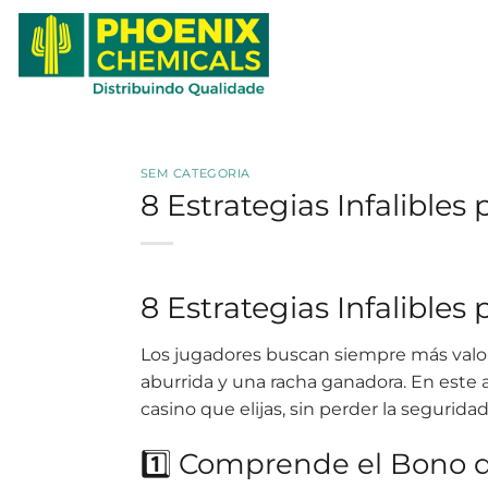
Skip
to
content
SEM CATEGORIA
8 Estrategias Infalible
8 Estrategias Infalible
Los jugadores buscan siempre más valor
aburrida y una racha ganadora. En este 
casino que elijas, sin perder la seguridad 
1️⃣ Comprende el Bono d