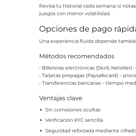
Revisa tu historial cada semana; si nota
juegos con menor volatilidad.
Opciones de pago rápida
Una experiencia fluida depende también
Métodos recomendados
• Billeteras electrónicas (Skrill, Neteller) 
• Tarjetas prepagas (Paysafecard) – pro
• Transferencias bancarias – tiempo med
Ventajas clave
Sin comisiones ocultas
Verificación KYC sencilla
Seguridad reforzada mediante cifrad