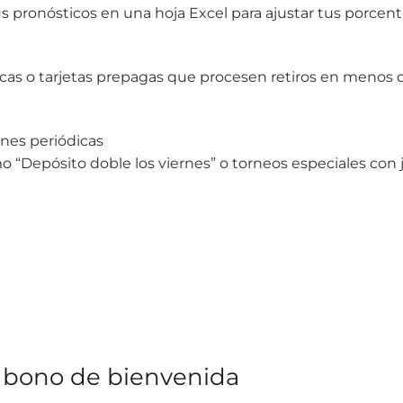
us pronósticos en una hoja Excel para ajustar tus porcen
as o tarjetas prepagas que procesen retiros en menos de 
nes periódicas
 “Depósito doble los viernes” o torneos especiales con j
 bono de bienvenida