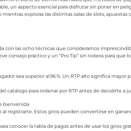
 un aspecto esencial para disfrutar sin poner en peligro 
mientras exploras las distintas salas de slots, apuestas d
a con las ocho técnicas que consideramos imprescindible
reve consejo práctico y un “Pro Tip” sin rodeos para qu
dor sea superior al 96 %. Un RTP alto significa mayor pr
el catálogo para ordenar por RTP antes de decidirte a ju
de bienvenida
al registrarte. Estos giros pueden convertirse en ganancia
conocer la tabla de pagos antes de usar los giros gratu