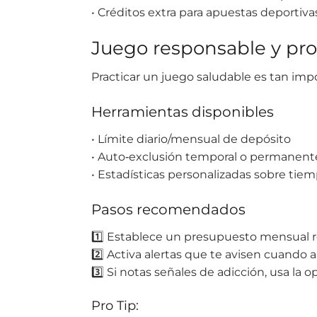
• Créditos extra para apuestas deportiva
Juego responsable y pro
Practicar un juego saludable es tan imp
Herramientas disponibles
• Límite diario/mensual de depósito
• Auto‑exclusión temporal o permanent
• Estadísticas personalizadas sobre tie
Pasos recomendados
1️⃣ Establece un presupuesto mensual re
2️⃣ Activa alertas que te avisen cuando al
3️⃣ Si notas señales de adicción, usa la
Pro Tip: