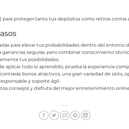
A) para proteger tanto tus depósitos como retiros contra
pasos
as para elevar tus probabilidades dentro del entorno dig
anancias seguras, pero combinar conocimiento técnico,
emente tus posibilidades.
e aplicar todo lo aprendido, prueba la experiencia comp
encontrarás bonos atractivos, una gran variedad de slots, 
esponsable y soporte ágil.
tos consejos y disfruta del mejor entretenimiento onlin