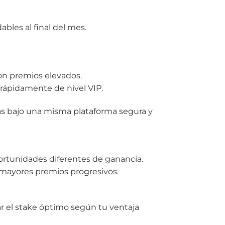
ables al final del mes.
on premios elevados.
rápidamente de nivel VIP.
as bajo una misma plataforma segura y
rtunidades diferentes de ganancia.​
mayores premios progresivos.​
ar el stake óptimo según tu ventaja