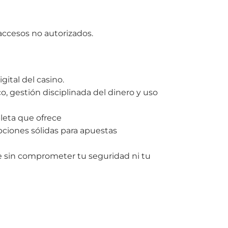
 accesos no autorizados.
ital del casino.
 gestión disciplinada del dinero y uso
leta que ofrece
opciones sólidas para apuestas
e sin comprometer tu seguridad ni tu