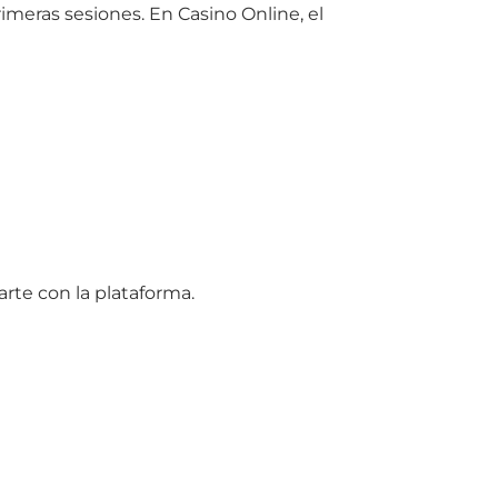
imeras sesiones. En Casino Online, el
arte con la plataforma.