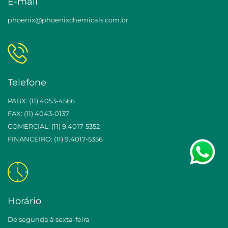
E-mail
phoenix@phoenixchemicals.com.br
Telefone
PABX: (11) 4053-4566
FAX: (11) 4043-0137
COMERCIAL: (11) 9.4017-5352
FINANCEIRO: (11) 9.4017-5356
Horário
De segunda à sexta-feira