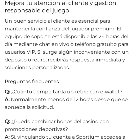
Mejora tu atención al cliente y gestión
responsable del juego
Un buen servicio al cliente es esencial para
mantener la confianza del jugador premium. El
equipo de soporte está disponible las 24 horas del
día mediante chat en vivo o teléfono gratuito para
usuarios VIP. Si surge algún inconveniente con un
depósito o retiro, recibirás respuesta inmediata y
soluciones personalizadas.
Preguntas frecuentes
Q:
¿Cuánto tiempo tarda un retiro con e‑wallet?
A:
Normalmente menos de 12 horas desde que se
aprueba la solicitud.
Q:
¿Puedo combinar bonos del casino con
promociones deportivas?
A:
Sí, vinculando tu cuenta a Sportium accedes a