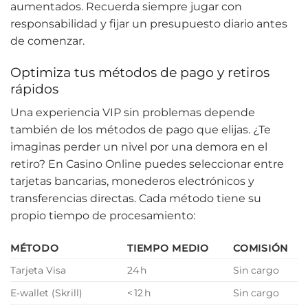
aumentados. Recuerda siempre jugar con
responsabilidad y fijar un presupuesto diario antes
de comenzar.
Optimiza tus métodos de pago y retiros
rápidos
Una experiencia VIP sin problemas depende
también de los métodos de pago que elijas. ¿Te
imaginas perder un nivel por una demora en el
retiro? En Casino Online puedes seleccionar entre
tarjetas bancarias, monederos electrónicos y
transferencias directas. Cada método tiene su
propio tiempo de procesamiento:
MÉTODO
TIEMPO MEDIO
COMISIÓN
Tarjeta Visa
24 h
Sin cargo
E‑wallet (Skrill)
< 12 h
Sin cargo