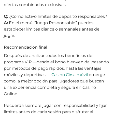
ofertas combinadas exclusivas.
Q:
¿Cómo activo límites de depósito responsables?
A:
En el menú “Juego Responsable” puedes
establecer límites diarios o semanales antes de
jugar.
Recomendación final
Después de analizar todos los beneficios del
programa VIP —desde el bono bienvenida, pasando
por métodos de pago rápidos, hasta las ventajas
móviles y deportivas—,
Casino Cirsa móvil
emerge
como la mejor opción para jugadores que buscan
una experiencia completa y segura en Casino
Online.
Recuerda siempre jugar con responsabilidad y fijar
límites antes de cada sesión para disfrutar al