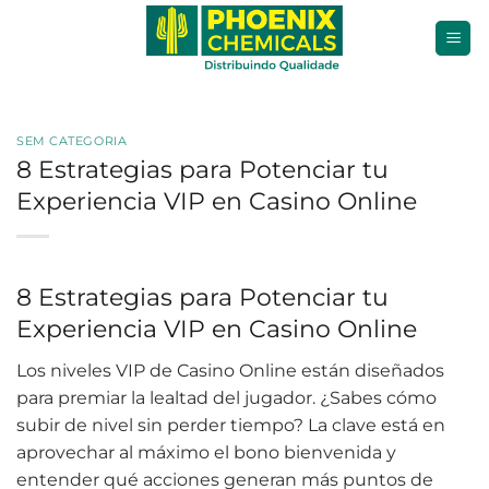
Skip
to
content
SEM CATEGORIA
8 Estrategias para Potenciar tu
Experiencia VIP en Casino Online
8 Estrategias para Potenciar tu
Experiencia VIP en Casino Online
Los niveles VIP de Casino Online están diseñados
para premiar la lealtad del jugador. ¿Sabes cómo
subir de nivel sin perder tiempo? La clave está en
aprovechar al máximo el bono bienvenida y
entender qué acciones generan más puntos de