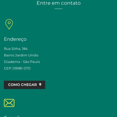
Entre em contato
Endereço
Rua Sitha, 184
Bairro Jardim União
Diadema - São Paulo
CEP: 09981-070
COMO CHEGAR