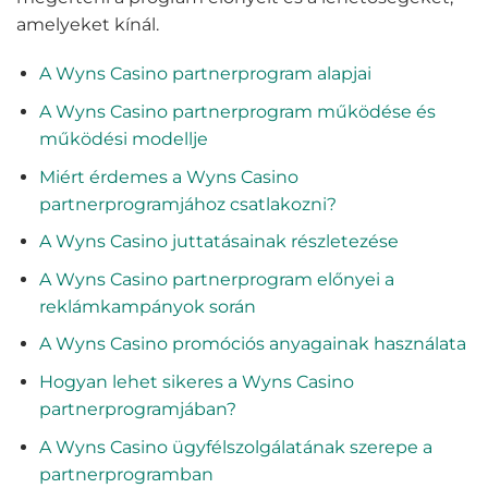
amelyeket kínál.
A Wyns Casino partnerprogram alapjai
A Wyns Casino partnerprogram működése és
működési modellje
Miért érdemes a Wyns Casino
partnerprogramjához csatlakozni?
A Wyns Casino juttatásainak részletezése
A Wyns Casino partnerprogram előnyei a
reklámkampányok során
A Wyns Casino promóciós anyagainak használata
Hogyan lehet sikeres a Wyns Casino
partnerprogramjában?
A Wyns Casino ügyfélszolgálatának szerepe a
partnerprogramban