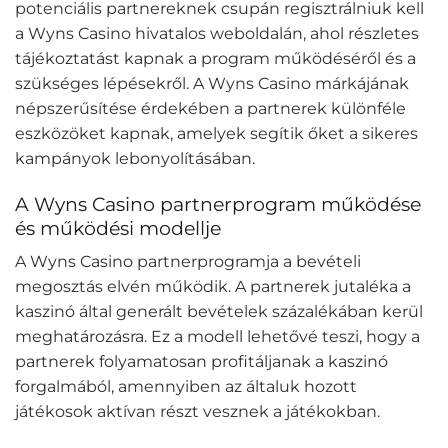
potenciális partnereknek csupán regisztrálniuk kell
a Wyns Casino hivatalos weboldalán, ahol részletes
tájékoztatást kapnak a program működéséről és a
szükséges lépésekről. A Wyns Casino márkájának
népszerűsítése érdekében a partnerek különféle
eszközöket kapnak, amelyek segítik őket a sikeres
kampányok lebonyolításában.
A Wyns Casino partnerprogram működése
és működési modellje
A Wyns Casino partnerprogramja a bevételi
megosztás elvén működik. A partnerek jutaléka a
kaszinó által generált bevételek százalékában kerül
meghatározásra. Ez a modell lehetővé teszi, hogy a
partnerek folyamatosan profitáljanak a kaszinó
forgalmából, amennyiben az általuk hozott
játékosok aktívan részt vesznek a játékokban.