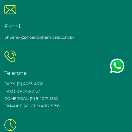
E-mail
phoenix@phoenixchemicals.com.br
Telefone
PABX: (11) 4053-4566
FAX: (11) 4043-0137
COMERCIAL: (11) 9.4017-5352
FINANCEIRO: (11) 9.4017-5356