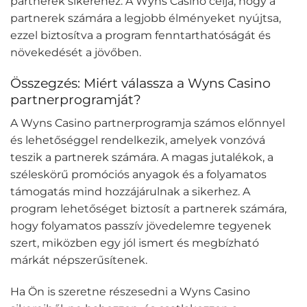
partnerek sikeréhez. A Wyns Casino célja, hogy a
partnerek számára a legjobb élményeket nyújtsa,
ezzel biztosítva a program fenntarthatóságát és
növekedését a jövőben.
Összegzés: Miért válassza a Wyns Casino
partnerprogramját?
A Wyns Casino partnerprogramja számos előnnyel
és lehetőséggel rendelkezik, amelyek vonzóvá
teszik a partnerek számára. A magas jutalékok, a
széleskörű promóciós anyagok és a folyamatos
támogatás mind hozzájárulnak a sikerhez. A
program lehetőséget biztosít a partnerek számára,
hogy folyamatos passzív jövedelemre tegyenek
szert, miközben egy jól ismert és megbízható
márkát népszerűsítenek.
Ha Ön is szeretne részesedni a Wyns Casino