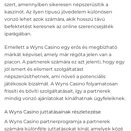
szert, amennyiben sikeresen népszerűsítik a
kaszinót. Az ilyen típusú jövedelem különösen
vonzó lehet azok számára, akik hosszú távú
befektetést keresnek az online szerencsejáték
iparágában.
Emellett a Wyns Casino egy erős és megbízható
márkát képvisel, amely már régóta jelen van a
piacon. A partnerek számára ez azt jelenti, hogy egy
jól ismert és elismert szolgáltatást
népszerűsíthetnek, ami növeli a potenciális
játékosok bizalmát. A Wyns Casino folyamatosan
frissíti és bővíti szolgáltatásait, így a partnerek
mindig vonzó ajánlatokat kínálhatnak ügyfeleiknek.
A Wyns Casino juttatásainak részletezése
A Wyns Casino partnerprogramja a partnerek
számára különféle juttatásokat kínál, amelyek közé