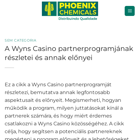
Skip
to
content
SEM CATEGORIA
A Wyns Casino partnerprogramjának
részletei és annak előnyei
Ez a cikk a Wyns Casino partnerprogramját
részletezi, bemutatva annak legfontosabb
aspektusait és előnyeit. Megismerheti, hogyan
működik a program, milyen juttatásokat kínál a
partnerek számára, és hogy miért érdemes
csatlakozni a Wyns Casino közösségéhez. A cikk
célja, hogy segítsen a potenciális partnereknek
megérteni a program előnyeit és a lehetőségeket,