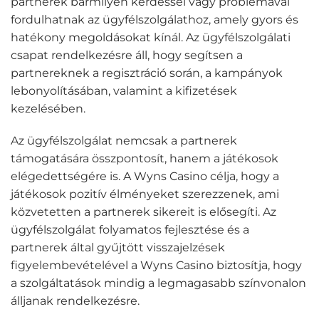
partnerek bármilyen kérdéssel vagy problémával
fordulhatnak az ügyfélszolgálathoz, amely gyors és
hatékony megoldásokat kínál. Az ügyfélszolgálati
csapat rendelkezésre áll, hogy segítsen a
partnereknek a regisztráció során, a kampányok
lebonyolításában, valamint a kifizetések
kezelésében.
Az ügyfélszolgálat nemcsak a partnerek
támogatására összpontosít, hanem a játékosok
elégedettségére is. A Wyns Casino célja, hogy a
játékosok pozitív élményeket szerezzenek, ami
közvetetten a partnerek sikereit is elősegíti. Az
ügyfélszolgálat folyamatos fejlesztése és a
partnerek által gyűjtött visszajelzések
figyelembevételével a Wyns Casino biztosítja, hogy
a szolgáltatások mindig a legmagasabb színvonalon
álljanak rendelkezésre.