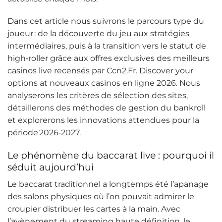
Dans cet article nous suivrons le parcours type du
joueur : de la découverte du jeu aux stratégies
intermédiaires, puis à la transition vers le statut de
high‑roller grâce aux offres exclusives des meilleurs
casinos live recensés par Ccn2.Fr. Discover your
options at nouveaux casinos en ligne 2026. Nous
analyserons les critères de sélection des sites,
détaillerons des méthodes de gestion du bankroll
et explorerons les innovations attendues pour la
période 2026‑2027.
Le phénomène du baccarat live : pourquoi il
séduit aujourd’hui
Le baccarat traditionnel a longtemps été l’apanage
des salons physiques où l’on pouvait admirer le
croupier distribuer les cartes à la main. Avec
l’avènement du streaming haute définition, le