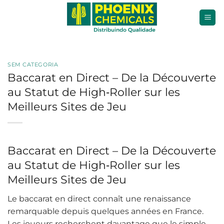
Skip
to
content
SEM CATEGORIA
Baccarat en Direct – De la Découverte
au Statut de High‑Roller sur les
Meilleurs Sites de Jeu
Baccarat en Direct – De la Découverte
au Statut de High‑Roller sur les
Meilleurs Sites de Jeu
Le baccarat en direct connaît une renaissance
remarquable depuis quelques années en France.
Les joueurs recherchent davantage que le simple