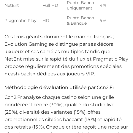
Punto Banco
NetEnt
Full HD
4 %
uniquement
Punto Banco
Pragmatic Play
HD
5 %
& Banque
Ces trois géants dominent le marché français ;
Evolution Gaming se distingue par ses décors
luxueux et ses caméras multiples tandis que
NetEnt mise sur la rapidité du flux et Pragmatic Play
propose régulièrement des promotions spéciales
« cash‑back » dédiées aux joueurs VIP.
Méthodologie d’évaluation utilisée par Ccn2.Fr
Ccn2.Fr analyse chaque casino selon une grille
pondérée : licence (30 %), qualité du studio live
(25 %), diversité des variantes (15 %), offres
promotionnelles ciblées baccarat (15 %) et rapidité
des retraits (15 %). Chaque critère reçoit une note sur