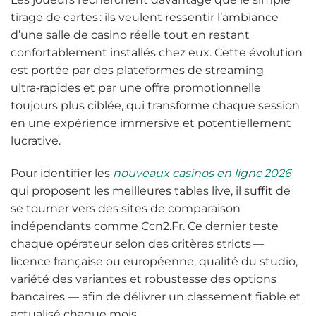
tirage de cartes : ils veulent ressentir l’ambiance
d’une salle de casino réelle tout en restant
confortablement installés chez eux. Cette évolution
est portée par des plateformes de streaming
ultra‑rapides et par une offre promotionnelle
toujours plus ciblée, qui transforme chaque session
en une expérience immersive et potentiellement
lucrative.
Pour identifier les
nouveaux casinos en ligne 2026
qui proposent les meilleures tables live, il suffit de
se tourner vers des sites de comparaison
indépendants comme Ccn2.Fr. Ce dernier teste
chaque opérateur selon des critères stricts —
licence française ou européenne, qualité du studio,
variété des variantes et robustesse des options
bancaires — afin de délivrer un classement fiable et
actualisé chaque mois.