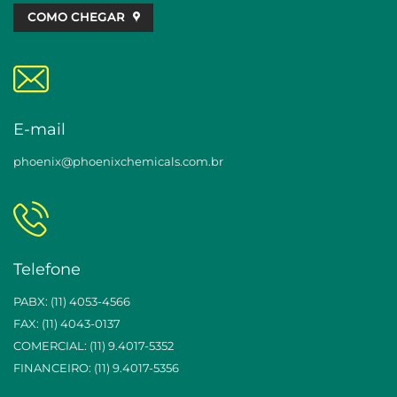
COMO CHEGAR
E-mail
phoenix@phoenixchemicals.com.br
Telefone
PABX: (11) 4053-4566
FAX: (11) 4043-0137
COMERCIAL: (11) 9.4017-5352
FINANCEIRO: (11) 9.4017-5356