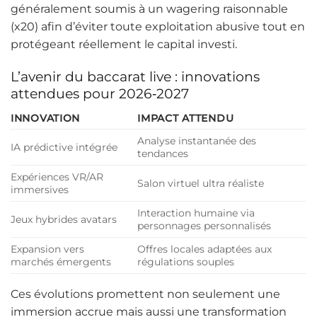
généralement soumis à un wagering raisonnable
(x20) afin d’éviter toute exploitation abusive tout en
protégeant réellement le capital investi.
L’avenir du baccarat live : innovations
attendues pour 2026‑2027
INNOVATION
IMPACT ATTENDU
Analyse instantanée des
IA prédictive intégrée
tendances
Expériences VR/AR
Salon virtuel ultra réaliste
immersives
Interaction humaine via
Jeux hybrides avatars
personnages personnalisés
Expansion vers
Offres locales adaptées aux
marchés émergents
régulations souples
Ces évolutions promettent non seulement une
immersion accrue mais aussi une transformation