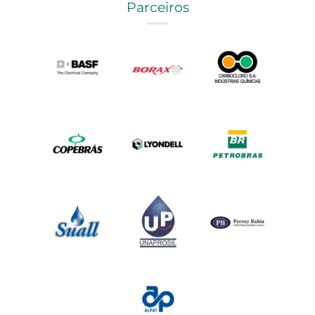
Parceiros