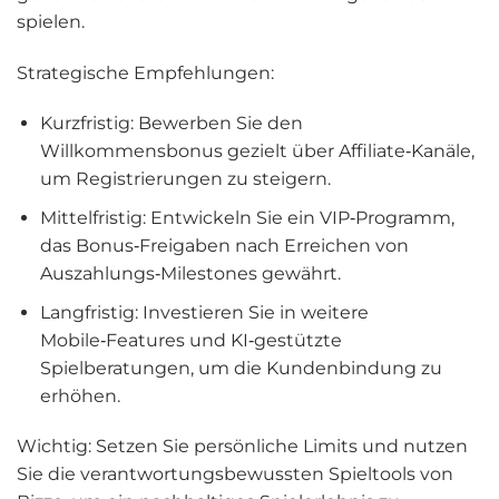
spielen.
Strategische Empfehlungen:
Kurzfristig: Bewerben Sie den
Willkommensbonus gezielt über Affiliate‑Kanäle,
um Registrierungen zu steigern.
Mittelfristig: Entwickeln Sie ein VIP‑Programm,
das Bonus‑Freigaben nach Erreichen von
Auszahlungs‑Milestones gewährt.
Langfristig: Investieren Sie in weitere
Mobile‑Features und KI‑gestützte
Spielberatungen, um die Kundenbindung zu
erhöhen.
Wichtig: Setzen Sie persönliche Limits und nutzen
Sie die verantwortungsbewussten Spieltools von