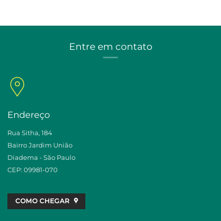
Entre em contato
Endereço
Rua Sitha, 184
Bairro Jardim União
Diadema - São Paulo
CEP: 09981-070
COMO CHEGAR