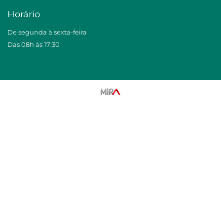
Horário
De segunda à sexta-feira
Das 08h às 17:30