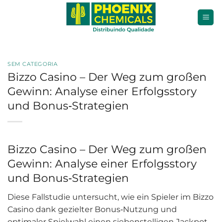
Skip
to
content
SEM CATEGORIA
Bizzo Casino – Der Weg zum großen
Gewinn: Analyse einer Erfolgsstory
und Bonus‑Strategien
Bizzo Casino – Der Weg zum großen
Gewinn: Analyse einer Erfolgsstory
und Bonus‑Strategien
Diese Fallstudie untersucht, wie ein Spieler im Bizzo
Casino dank gezielter Bonus‑Nutzung und
optimaler Spielwahl einen siebenstelligen Jackpot