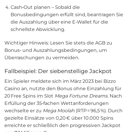
Cash‑Out planen – Sobald die
Bonusbedingungen erfüllt sind, beantragen Sie
die Auszahlung über eine E‑Wallet für die
schnellste Abwicklung.
Wichtiger Hinweis: Lesen Sie stets die AGB zu
Bonus‑ und Auszahlungsbedingungen, um
Überraschungen zu vermeiden.
Fallbeispiel: Der siebenstellige Jackpot
Ein Spieler meldete sich im März 2023 bei Bizzo
Casino an, nutzte den Bonus ohne Einzahlung für
20 Free Spins im Slot
Mega Fortune Dreams
. Nach
Erfüllung der 35‑fachen Wettanforderungen
wechselte er zu
Mega Moolah
(RTP = 96,5 %). Durch
gezielte Einsätze von 0,20 € über 10.000 Spins
erreichte er schließlich den progressiven Jackpot