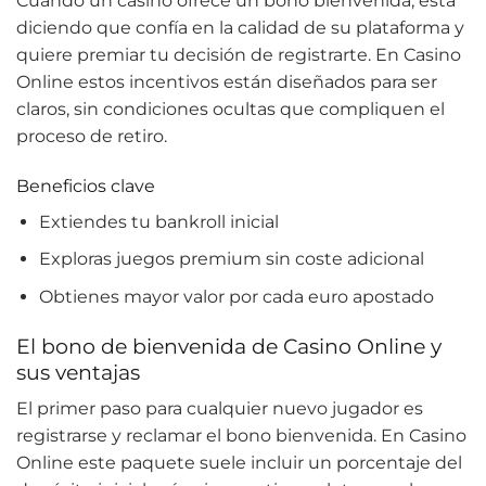
Cuando un casino ofrece un bono bienvenida, está
diciendo que confía en la calidad de su plataforma y
quiere premiar tu decisión de registrarte. En Casino
Online estos incentivos están diseñados para ser
claros, sin condiciones ocultas que compliquen el
proceso de retiro.
Beneficios clave
Extiendes tu bankroll inicial
Exploras juegos premium sin coste adicional
Obtienes mayor valor por cada euro apostado
El bono de bienvenida de Casino Online y
sus ventajas
El primer paso para cualquier nuevo jugador es
registrarse y reclamar el bono bienvenida. En Casino
Online este paquete suele incluir un porcentaje del