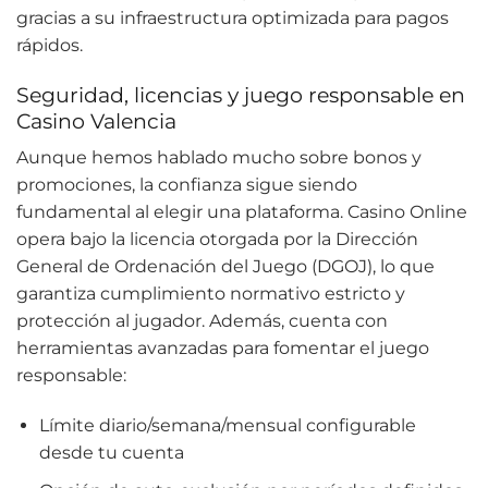
gracias a su infraestructura optimizada para pagos
rápidos.
Seguridad, licencias y juego responsable en
Casino Valencia
Aunque hemos hablado mucho sobre bonos y
promociones, la confianza sigue siendo
fundamental al elegir una plataforma. Casino Online
opera bajo la licencia otorgada por la Dirección
General de Ordenación del Juego (DGOJ), lo que
garantiza cumplimiento normativo estricto y
protección al jugador. Además, cuenta con
herramientas avanzadas para fomentar el juego
responsable:
Límite diario/semana/mensual configurable
desde tu cuenta