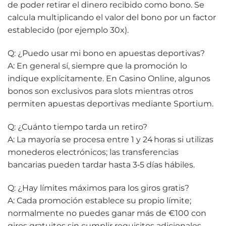
de poder retirar el dinero recibido como bono. Se
calcula multiplicando el valor del bono por un factor
establecido (por ejemplo 30x).
Q: ¿Puedo usar mi bono en apuestas deportivas?
A: En general sí, siempre que la promoción lo
indique explícitamente. En Casino Online, algunos
bonos son exclusivos para slots mientras otros
permiten apuestas deportivas mediante Sportium.
Q: ¿Cuánto tiempo tarda un retiro?
A: La mayoría se procesa entre 1 y 24 horas si utilizas
monederos electrónicos; las transferencias
bancarias pueden tardar hasta 3‑5 días hábiles.
Q: ¿Hay límites máximos para los giros gratis?
A: Cada promoción establece su propio límite;
normalmente no puedes ganar más de €100 con
giros gratuitos sin cumplir requisitos adicionales.