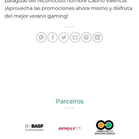
paraguas del reconocido nombre Casino Valencia.
¡Aprovecha las promociones ahora mismo y disfruta
del mejor verano gaming!
Parceiros