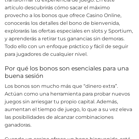
artículo descubrirás cómo sacar el máximo
provecho a los bonos que ofrece Casino Online,
conocerás los detalles del bono de bienvenida,
explorarás las ofertas especiales en slots y Sportium,
y aprenderás a retirar tus ganancias sin demoras.
Todo ello con un enfoque práctico y fácil de seguir
para jugadores de cualquier nivel.
Por qué los bonos son esenciales para una
buena sesión
Los bonos son mucho más que “dinero extra”.
Actúan como una herramienta para probar nuevos
juegos sin arriesgar tu propio capital. Además,
aumentan el tiempo de juego, lo que a su vez eleva
las posibilidades de alcanzar combinaciones
ganadoras.