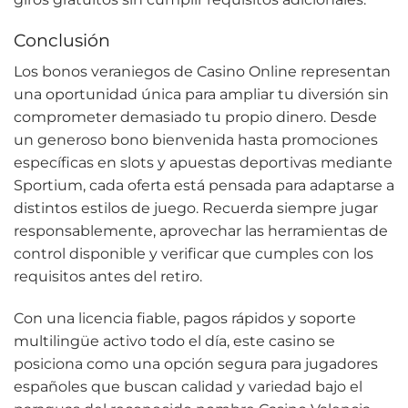
Conclusión
Los bonos veraniegos de Casino Online representan
una oportunidad única para ampliar tu diversión sin
comprometer demasiado tu propio dinero. Desde
un generoso bono bienvenida hasta promociones
específicas en slots y apuestas deportivas mediante
Sportium, cada oferta está pensada para adaptarse a
distintos estilos de juego. Recuerda siempre jugar
responsablemente, aprovechar las herramientas de
control disponible y verificar que cumples con los
requisitos antes del retiro.
Con una licencia fiable, pagos rápidos y soporte
multilingüe activo todo el día, este casino se
posiciona como una opción segura para jugadores
españoles que buscan calidad y variedad bajo el