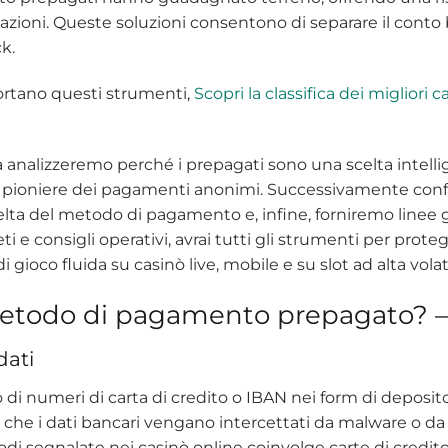
nsazioni. Queste soluzioni consentono di separare il conto 
ck.
ortano questi strumenti,
Scopri la classifica dei migliori 
ima analizzeremo perché i prepagati sono una scelta intelli
il pioniere dei pagamenti anonimi. Successivamente con
elta del metodo di pagamento e, infine, forniremo linee 
i e consigli operativi, avrai tutti gli strumenti per prote
gioco fluida su casinò live, mobile e su slot ad alta volati
metodo di pagamento prepagato? –
dati
di numeri di carta di credito o IBAN nei form di deposito
ità che i dati bancari vengano intercettati da malware o d
e frodi segnalate nei casinò online coinvolge carte di cred