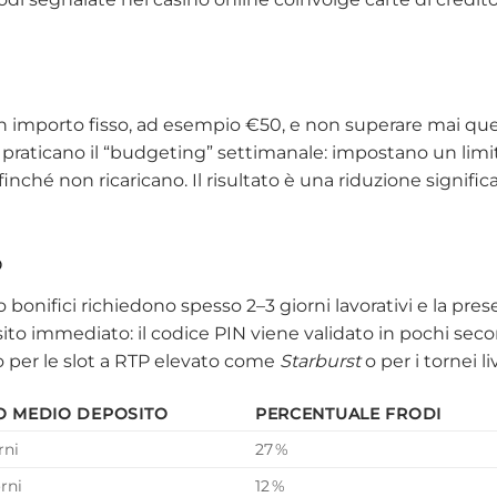
n importo fisso, ad esempio €50, e non superare mai quel
 praticano il “budgeting” settimanale: impostano un limite
ché non ricaricano. Il risultato è una riduzione significa
o
o o bonifici richiedono spesso 2–3 giorni lavorativi e la pr
to immediato: il codice PIN viene validato in pochi secon
o per le slot a RTP elevato come
Starburst
o per i tornei l
O MEDIO DEPOSITO
PERCENTUALE FRODI
rni
27 %
rni
12 %