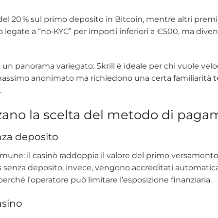
del 20 % sul primo deposito in Bitcoin, mentre altri prem
legate a “no‑KYC” per importi inferiori a €500, ma diven
o un panorama variegato: Skrill è ideale per chi vuole velo
l massimo anonimato ma richiedono una certa familiarità 
.
zano la scelta del metodo di paga
nza deposito
omune: il casinò raddoppia il valore del primo versamen
 senza deposito, invece, vengono accreditati automatic
rché l’operatore può limitare l’esposizione finanziaria.
asino