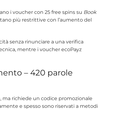
iano i voucher con 25 free spins su
Book
tano più restrittive con l’aumento del
cità senza rinunciare a una verifica
tecnica, mentre i voucher ecoPayz
mento – 420 parole
to, ma richiede un codice promozionale
amente e spesso sono riservati a metodi