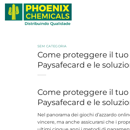
Skip
to
content
SEM CATEGORIA
Come proteggere il tuo
Paysafecard e le soluzi
Come proteggere il tuo
Paysafecard e le soluzi
Nel panorama dei giochi d’azzardo online
vincere, ma anche assicurarsi che i prop
ultimi cinque anni i metodi di pagament