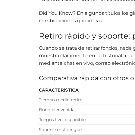
Did You Know? En algunos títulos los gi
combinaciones ganadoras.
Retiro rápido y soporte:
Cuando se trata de retirar fondos, nada 
muestra claramente en tu historial fina
mediante chat en vivo, correo electrónic
Comparativa rápida con otros 
CARACTERÍSTICA
Tiempo medio retiro
Bono bienvenida
Juegos live disponibles
Soporte multilingüe