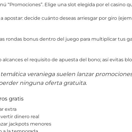
enú “Promociones”. Elige una slot elegida por el casino que
 a apostar: decide cuánto deseas arriesgar por giro (eje
as rondas bonus dentro del juego para multiplicar tus 
o alcances el requisito de apuesta del bono; así evitas 
on temática veraniega suelen lanzar promocione
 perder ninguna oferta gratuita.
ros gratis
r extra
ertir dinero real
anzar jackpots menores
o a la temporada