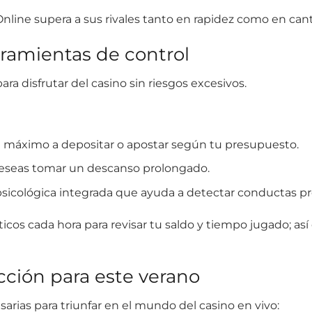
Online supera a sus rivales tanto en rapidez como en ca
ramientas de control
ra disfrutar del casino sin riesgos excesivos.
un máximo a depositar o apostar según tu presupuesto.
 deseas tomar un descanso prolongado.
psicológica integrada que ayuda a detectar conductas p
cos cada hora para revisar tu saldo y tiempo jugado; así
cción para este verano
sarias para triunfar en el mundo del casino en vivo: