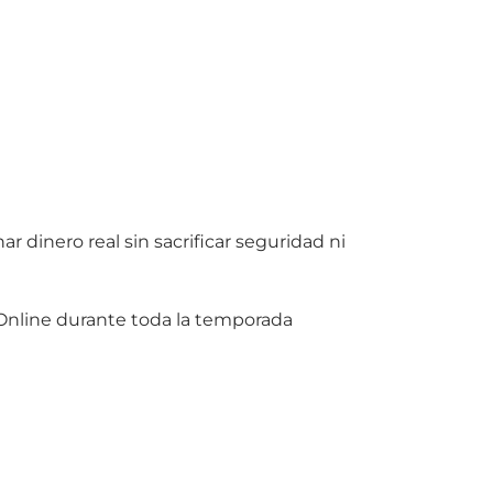
r dinero real sin sacrificar seguridad ni
 Online durante toda la temporada