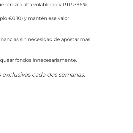
 ofrezca alta volatilidad y RTP ≥ 96 %.
mplo €0,10) y mantén ese valor
ganancias sin necesidad de apostar más
bloquear fondos innecesariamente.
s exclusivas cada dos semanas;