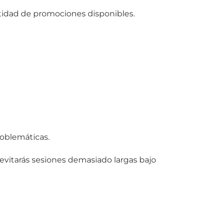
ntidad de promociones disponibles.
roblemáticas.
 evitarás sesiones demasiado largas bajo