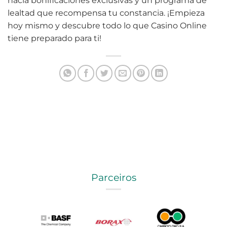
hacia bonificaciones exclusivas y un programa de
lealtad que recompensa tu constancia. ¡Empieza
hoy mismo y descubre todo lo que Casino Online
tiene preparado para ti!
Parceiros