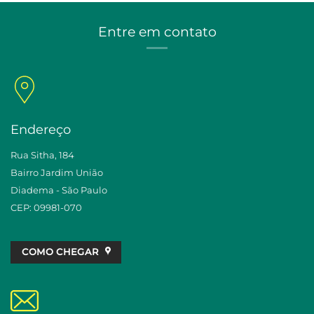
Entre em contato
Endereço
Rua Sitha, 184
Bairro Jardim União
Diadema - São Paulo
CEP: 09981-070
COMO CHEGAR