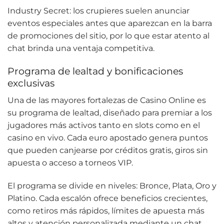
Industry Secret: los crupieres suelen anunciar
eventos especiales antes que aparezcan en la barra
de promociones del sitio, por lo que estar atento al
chat brinda una ventaja competitiva.
Programa de lealtad y bonificaciones
exclusivas
Una de las mayores fortalezas de Casino Online es
su programa de lealtad, diseñado para premiar a los
jugadores más activos tanto en slots como en el
casino en vivo. Cada euro apostado genera puntos
que pueden canjearse por créditos gratis, giros sin
apuesta o acceso a torneos VIP.
El programa se divide en niveles: Bronce, Plata, Oro y
Platino. Cada escalón ofrece beneficios crecientes,
como retiros más rápidos, límites de apuesta más
altos y atención personalizada mediante un chat