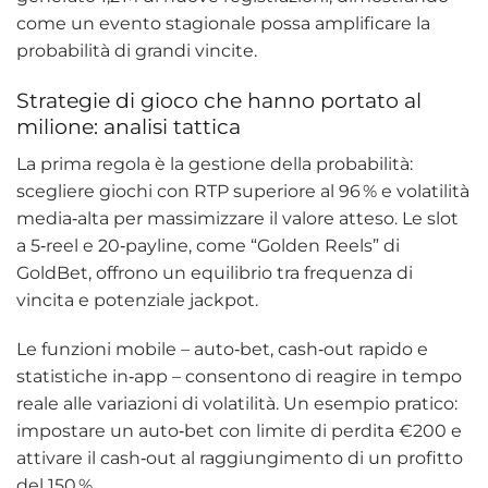
come un evento stagionale possa amplificare la
probabilità di grandi vincite.
Strategie di gioco che hanno portato al
milione: analisi tattica
La prima regola è la gestione della probabilità:
scegliere giochi con RTP superiore al 96 % e volatilità
media‑alta per massimizzare il valore atteso. Le slot
a 5‑reel e 20‑payline, come “Golden Reels” di
GoldBet, offrono un equilibrio tra frequenza di
vincita e potenziale jackpot.
Le funzioni mobile – auto‑bet, cash‑out rapido e
statistiche in‑app – consentono di reagire in tempo
reale alle variazioni di volatilità. Un esempio pratico:
impostare un auto‑bet con limite di perdita €200 e
attivare il cash‑out al raggiungimento di un profitto
del 150 %.