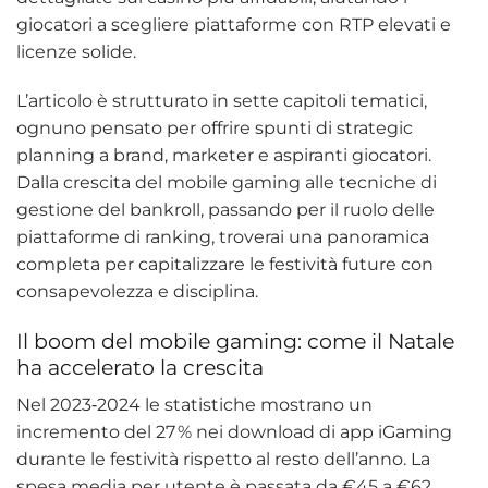
giocatori a scegliere piattaforme con RTP elevati e
licenze solide.
L’articolo è strutturato in sette capitoli tematici,
ognuno pensato per offrire spunti di strategic
planning a brand, marketer e aspiranti giocatori.
Dalla crescita del mobile gaming alle tecniche di
gestione del bankroll, passando per il ruolo delle
piattaforme di ranking, troverai una panoramica
completa per capitalizzare le festività future con
consapevolezza e disciplina.
Il boom del mobile gaming: come il Natale
ha accelerato la crescita
Nel 2023‑2024 le statistiche mostrano un
incremento del 27 % nei download di app iGaming
durante le festività rispetto al resto dell’anno. La
spesa media per utente è passata da €45 a €62,