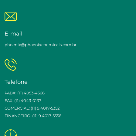
E-mail
phoenix@phoenixchemicals.com.br
Telefone
PABX: (11) 4053-4566
FAX: (11) 4043-0137
COMERCIAL: (11) 9.4017-5352
FINANCEIRO: (11) 9.4017-5356