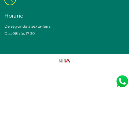
Horário
De segunda à sexta-feira
Das 08h às 17:30