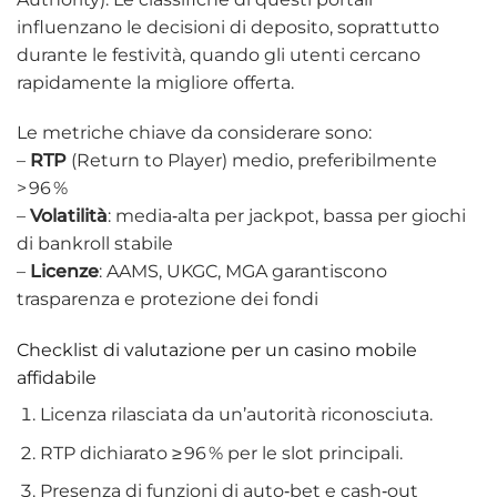
influenzano le decisioni di deposito, soprattutto
durante le festività, quando gli utenti cercano
rapidamente la migliore offerta.
Le metriche chiave da considerare sono:
–
RTP
(Return to Player) medio, preferibilmente
> 96 %
–
Volatilità
: media‑alta per jackpot, bassa per giochi
di bankroll stabile
–
Licenze
: AAMS, UKGC, MGA garantiscono
trasparenza e protezione dei fondi
Checklist di valutazione per un casino mobile
affidabile
Licenza rilasciata da un’autorità riconosciuta.
RTP dichiarato ≥ 96 % per le slot principali.
Presenza di funzioni di auto‑bet e cash‑out