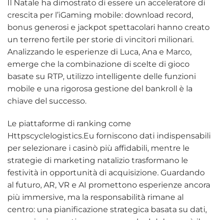
Il Natale ha dimostrato di essere un acceleratore di
crescita per l’iGaming mobile: download record,
bonus generosi e jackpot spettacolari hanno creato
un terreno fertile per storie di vincitori milionari.
Analizzando le esperienze di Luca, Ana e Marco,
emerge che la combinazione di scelte di gioco
basate su RTP, utilizzo intelligente delle funzioni
mobile e una rigorosa gestione del bankroll è la
chiave del successo.
Le piattaforme di ranking come
Httpscyclelogistics.Eu forniscono dati indispensabili
per selezionare i casinò più affidabili, mentre le
strategie di marketing natalizio trasformano le
festività in opportunità di acquisizione. Guardando
al futuro, AR, VR e AI promettono esperienze ancora
più immersive, ma la responsabilità rimane al
centro: una pianificazione strategica basata su dati,