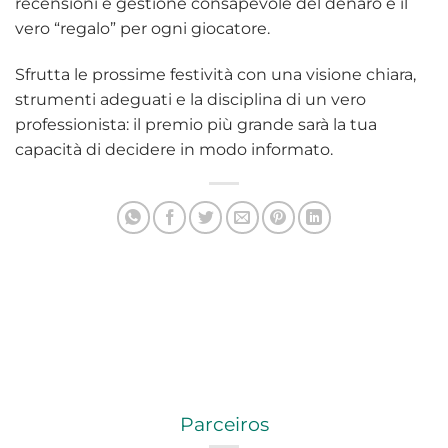
recensioni e gestione consapevole del denaro è il
vero “regalo” per ogni giocatore.
Sfrutta le prossime festività con una visione chiara,
strumenti adeguati e la disciplina di un vero
professionista: il premio più grande sarà la tua
capacità di decidere in modo informato.
Parceiros