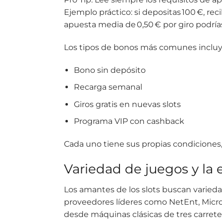
Ejemplo práctico: si depositas 100 €, re
apuesta media de 0,50 € por giro podrías
Los tipos de bonos más comunes incluy
Bono sin depósito
Recarga semanal
Giros gratis en nuevas slots
Programa VIP con cashback
Cada uno tiene sus propias condiciones
Variedad de juegos y la 
Los amantes de los slots buscan varieda
proveedores líderes como NetEnt, Microg
desde máquinas clásicas de tres carretes