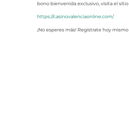
bono bienvenida exclusivo, visita el sitio
https://casinovalenciaonline.com/
¡No esperes más! Regístrate hoy mismo 