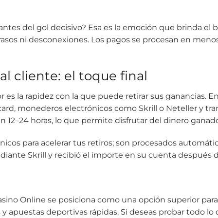
ntes del gol decisivo? Esa es la emoción que brinda el b
etrasos ni desconexiones. Los pagos se procesan en men
l cliente: el toque final
or es la rapidez con la que puede retirar sus ganancias.
ard, monederos electrónicos como Skrill o Neteller y tran
12–24 horas, lo que permite disfrutar del dinero ganado 
nicos para acelerar tus retiros; son procesados automát
diante Skrill y recibió el importe en su cuenta después d
Casino Online se posiciona como una opción superior par
y apuestas deportivas rápidas. Si deseas probar todo lo 