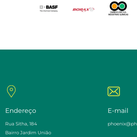
Endereço
E-mail
Rua Sitha, 184
phoenix@pho
Bairro Jardim União