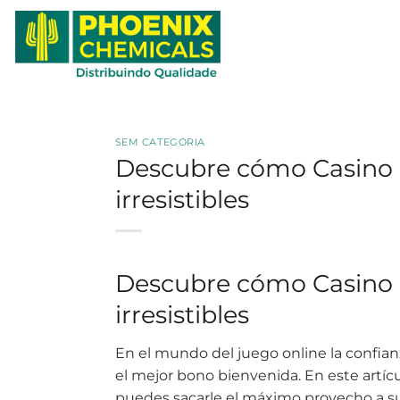
Skip
to
content
SEM CATEGORIA
Descubre cómo Casino O
irresistibles
Descubre cómo Casino O
irresistibles
En el mundo del juego online la confian
el mejor bono bienvenida. En este artíc
puedes sacarle el máximo provecho a sus