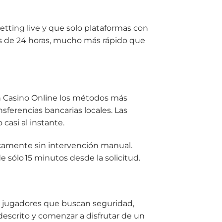
etting live y que solo plataformas con
os de 24 horas, mucho más rápido que
 En Casino Online los métodos más
sferencias bancarias locales. Las
casi al instante.
icamente sin intervención manual.
e sólo 15 minutos desde la solicitud.
a jugadores que buscan seguridad,
descrito y comenzar a disfrutar de un