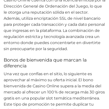
Casino Online cuenta con una licencia emitida por la
Dirección General de Ordenación del Juego, lo que
le otorga una reputación sólida en el sector.
Además, utiliza encriptación SSL de nivel bancario
para proteger cada transacción y cada dato personal
que ingresas en la plataforma. La combinación de
regulación estricta y tecnología avanzada crea un
entorno donde puedes concentrarte en divertirte
sin preocuparte por la seguridad.
Bonos de bienvenida que marcan la
diferencia
Una vez que confías en el sitio, lo siguiente es
aprovechar al máximo su oferta inicial. El bono
bienvenida de Casino Online supera a la media del
mercado al ofrecer un 100 % de recarga más 30 giros
gratis en una popular slot temática mediterránea.
Este tipo de promoción te permite duplicar tu