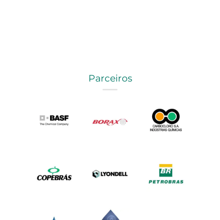
Parceiros