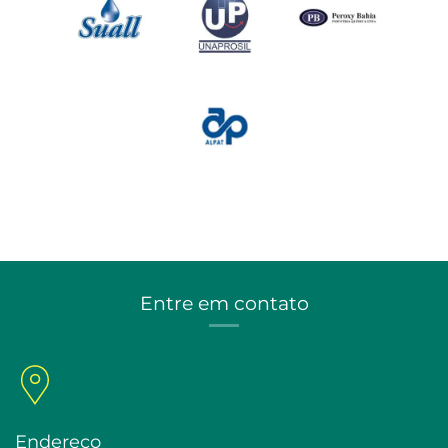
Entre em contato
Endereço