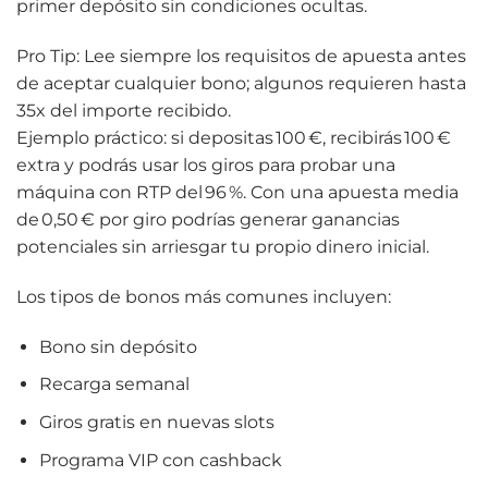
primer depósito sin condiciones ocultas.
Pro Tip: Lee siempre los requisitos de apuesta antes
de aceptar cualquier bono; algunos requieren hasta
35x del importe recibido.
Ejemplo práctico: si depositas 100 €, recibirás 100 €
extra y podrás usar los giros para probar una
máquina con RTP del 96 %. Con una apuesta media
de 0,50 € por giro podrías generar ganancias
potenciales sin arriesgar tu propio dinero inicial.
Los tipos de bonos más comunes incluyen:
Bono sin depósito
Recarga semanal
Giros gratis en nuevas slots
Programa VIP con cashback