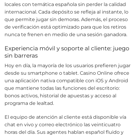
locales con temática española sin perder la calidad
internacional. Cada depósito se refleja al instante, lo
que permite jugar sin demoras. Además, el proceso
de verificación está optimizado para que los retiros
nunca te frenen en medio de una sesión ganadora.
Experiencia móvil y soporte al cliente: juego
sin barreras
Hoy en día, la mayoría de los usuarios prefieren jugar
desde su smartphone o tablet. Casino Online ofrece
una aplicación nativa compatible con iOS y Android
que mantiene todas las funciones del escritorio:
bonos activos, historial de apuestas y acceso al
programa de lealtad.
El equipo de atención al cliente está disponible vía
chat en vivo y correo electrónico las veinticuatro
horas del día. Sus agentes hablan español fluido y