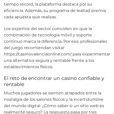
tiempo récord, la plataforma destaca por su
eficiencia. Además, su programa de lealtad premia
cada apuesta que realizas.
Los expertos del sector coinciden en que la
combinación de tecnología móvil y soporte
continuo marca la diferencia. Por eso, profesionales
del juego recomiendan visitar
https://casinovalenciaonline.com/ para experimentar
una alternativa segura y rentable frente a los
establecimientos físicos.
El reto de encontrar un casino confiable y
rentable
Muchos jugadores se sienten atrapados entre la
nostalgia de los salones físicos y la incertidumbre
del mundo digital. ¿Cómo saber si un sitio web es
realmente seguro? La respuesta pasa por tres