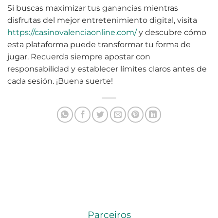
Si buscas maximizar tus ganancias mientras
disfrutas del mejor entretenimiento digital, visita
https://casinovalenciaonline.com/
y descubre cómo
esta plataforma puede transformar tu forma de
jugar. Recuerda siempre apostar con
responsabilidad y establecer límites claros antes de
cada sesión. ¡Buena suerte!
Parceiros