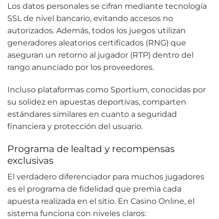
Los datos personales se cifran mediante tecnología
SSL de nivel bancario, evitando accesos no
autorizados. Además, todos los juegos utilizan
generadores aleatorios certificados (RNG) que
aseguran un retorno al jugador (RTP) dentro del
rango anunciado por los proveedores.
Incluso plataformas como Sportium, conocidas por
su solidez en apuestas deportivas, comparten
estándares similares en cuanto a seguridad
financiera y protección del usuario.
Programa de lealtad y recompensas
exclusivas
El verdadero diferenciador para muchos jugadores
es el programa de fidelidad que premia cada
apuesta realizada en el sitio. En Casino Online, el
sistema funciona con niveles claros: