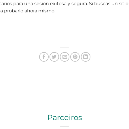
rios para una sesión exitosa y segura. Si buscas un siti
 a probarlo ahora mismo:
Parceiros