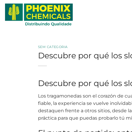
Skip
to
content
SEM CATEGORIA
Descubre por qué los sl
Descubre por qué los sl
Los tragamonedas son el corazón de cual
fiable, la experiencia se vuelve inolvida
destaquen frente a otros sitios, desde l
práctica para que puedas probarlo tú m