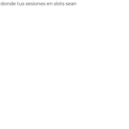
o donde tus sesiones en slots sean