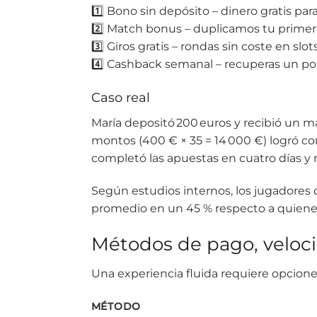
1️⃣ Bono sin depósito – dinero gratis para
2️⃣ Match bonus – duplicamos tu primer 
3️⃣ Giros gratis – rondas sin coste en sl
4️⃣ Cashback semanal – recuperas un po
Caso real
María depositó 200 euros y recibió un m
montos (400 € × 35 = 14 000 €) logró c
completó las apuestas en cuatro días y 
Según estudios internos, los jugadores
promedio en un 45 % respecto a quienes 
Métodos de pago, veloci
Una experiencia fluida requiere opcione
MÉTODO