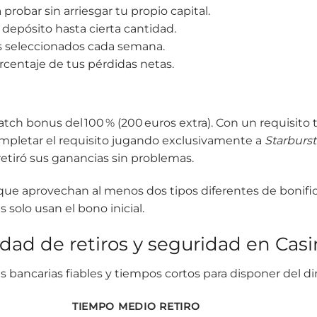
 probar sin arriesgar tu propio capital.
depósito hasta cierta cantidad.
ots seleccionados cada semana.
rcentaje de tus pérdidas netas.
atch bonus del 100 % (200 euros extra). Con un requisito
ompletar el requisito jugando exclusivamente a
Starburst
retiró sus ganancias sin problemas.
 que aprovechan al menos dos tipos diferentes de bonif
solo usan el bono inicial.
dad de retiros y seguridad en Cas
s bancarias fiables y tiempos cortos para disponer del d
TIEMPO MEDIO RETIRO