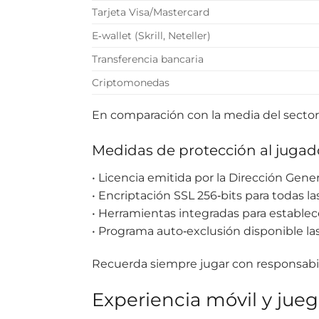
Tarjeta Visa/Mastercard
E‑wallet (Skrill, Neteller)
Transferencia bancaria
Criptomonedas
En comparación con la media del sector 
Medidas de protección al jugad
• Licencia emitida por la Dirección Gen
• Encriptación SSL 256‑bits para todas la
• Herramientas integradas para establece
• Programa auto‑exclusión disponible las
Recuerda siempre jugar con responsabilid
Experiencia móvil y jueg