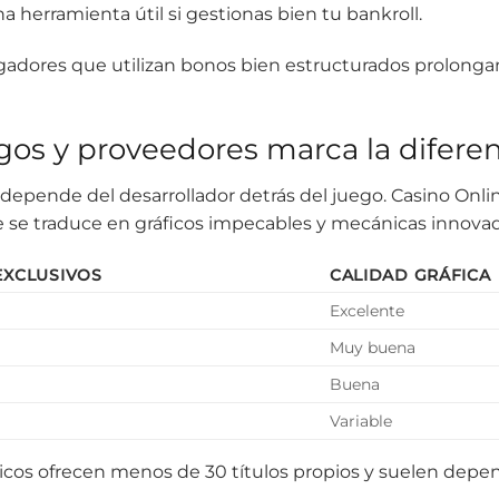
a herramienta útil si gestionas bien tu bankroll.
jugadores que utilizan bonos bien estructurados prolon
gos y proveedores marca la difere
ad depende del desarrollador detrás del juego. Casino Onl
e se traduce en gráficos impecables y mecánicas innovad
EXCLUSIVOS
CALIDAD GRÁFICA
Excelente
Muy buena
Buena
Variable
cos ofrecen menos de 30 títulos propios y suelen dep