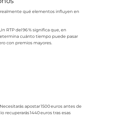
bonos
es realmente qué elementos influyen en
Un RTP del 96 % significa que, en
ad determina cuánto tiempo puede pasar
pero con premios mayores.
Necesitarás apostar 1500 euros antes de
dio recuperarás 1440 euros tras esas