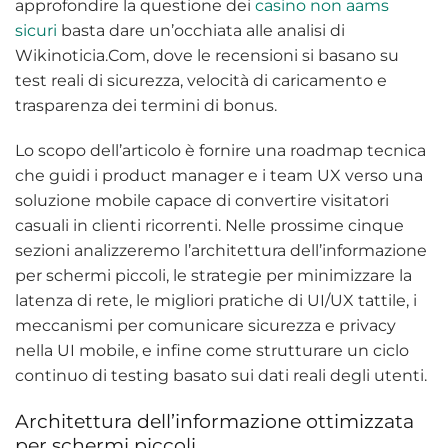
approfondire la questione dei
casino non aams
sicuri
basta dare un’occhiata alle analisi di
Wikinoticia.Com, dove le recensioni si basano su
test reali di sicurezza, velocità di caricamento e
trasparenza dei termini di bonus.
Lo scopo dell’articolo è fornire una roadmap tecnica
che guidi i product manager e i team UX verso una
soluzione mobile capace di convertire visitatori
casuali in clienti ricorrenti. Nelle prossime cinque
sezioni analizzeremo l’architettura dell’informazione
per schermi piccoli, le strategie per minimizzare la
latenza di rete, le migliori pratiche di UI/UX tattile, i
meccanismi per comunicare sicurezza e privacy
nella UI mobile, e infine come strutturare un ciclo
continuo di testing basato sui dati reali degli utenti.
Architettura dell’informazione ottimizzata
per schermi piccoli