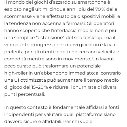
Il mondo dei giochi d’azzardo su smartphone è
esploso negli ultimi cinque anni: più del 70 % delle
scommesse viene effettuato da dispositivi mobili, e
la tendenza non accenna a fermarsi. Gli operatori
hanno scoperto che l’interfaccia mobile non è più
una semplice “estensione” del sito desktop, ma il
vero punto di ingresso per nuovi giocatori e la via
preferita per gli utenti fedeli che cercano velocità e
comodità mentre sono in movimento. Un layout
poco curato può trasformare un potenziale
high‑roller in un’abbandono immediato; al contrario
una UI ottimizzata può aumentare il tempo medio
di gioco del 15–20 % e ridurre il churn rate di diversi
punti percentuali.
In questo contesto è fondamentale affidarsi a fonti
indipendenti per valutare quali piattaforme siano
davvero sicure e affidabili. Per chi vuole