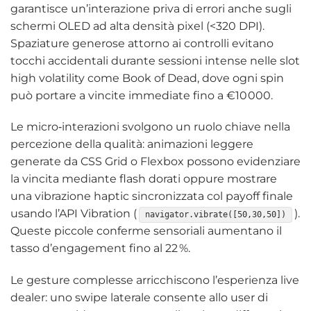
garantisce un’interazione priva di errori anche sugli
schermi OLED ad alta densità pixel (<​320 DPI).
Spaziature generose attorno ai controlli evitano
tocchi accidentali durante sessioni intense nelle slot
high volatility come Book of Dead, dove ogni spin
può portare a vincite immediate fino a €10 000.​
Le micro‑interazioni svolgono un ruolo chiave nella
percezione della qualità: animazioni leggere
generate da CSS Grid o Flexbox possono evidenziare
la vincita mediante flash dorati oppure mostrare
una vibrazione haptic sincronizzata col payoff finale
usando l’API Vibration (
).
navigator.vibrate([50,30,50])
Queste piccole conferme sensoriali aumentano il
tasso d’engagement fino al 22 %.
Le gesture complesse arricchiscono l’esperienza live
dealer: uno swipe laterale consente allo user di