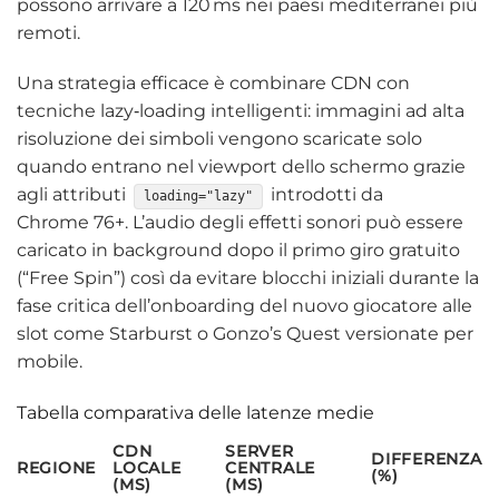
possono arrivare a 120 ms nei paesi mediterranei più
remoti.
Una strategia efficace è combinare CDN con
tecniche lazy‑loading intelligenti: immagini ad alta
risoluzione dei simboli vengono scaricate solo
quando entrano nel viewport dello schermo grazie
agli attributi
introdotti da
loading="lazy"
Chrome 76+. L’audio degli effetti sonori può essere
caricato in background dopo il primo giro gratuito
(“Free Spin”) così da evitare blocchi iniziali durante la
fase critica dell’onboarding del nuovo giocatore alle
slot come Starburst o Gonzo’s Quest versionate per
mobile.​
Tabella comparativa delle latenze medie
CDN
SERVER
DIFFERENZA
REGIONE
LOCALE
CENTRALE
(%)
(MS)
(MS)