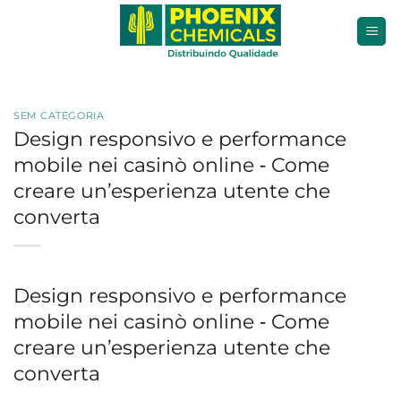
Skip
to
content
SEM CATEGORIA
Design responsivo e performance
mobile nei casinò online ‑ Come
creare un’esperienza utente che
converta
Design responsivo e performance
mobile nei casinò online ‑ Come
creare un’esperienza utente che
converta