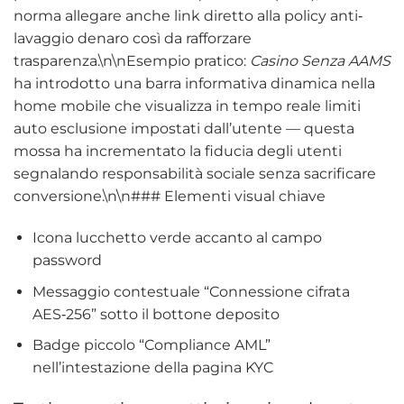
norma allegare anche link diretto alla policy anti‐
lavaggio denaro così da rafforzare
trasparenza.\n\nEsempio pratico:
Casino Senza AAMS
ha introdotto una barra informativa dinamica nella
home mobile che visualizza in tempo reale limiti
auto esclusione impostati dall’utente — questa
mossa ha incrementato la fiducia degli utenti
segnalando responsabilità sociale senza sacrificare
conversione.\n\n### Elementi visual chiave
Icona lucchetto verde accanto al campo
password
Messaggio contestuale “Connessione cifrata
AES‑256” sotto il bottone deposito
Badge piccolo “Compliance AML”
nell’intestazione della pagina KYC