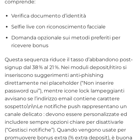
comprende:
Verifica documento d’identità
Selfie live con riconoscimento facciale
Domanda opzionale sui metodi preferiti per
ricevere bonus
Questa sequenza riduce il tasso d’abbandono post‐
signup dal 38 % al 21 %. Nei moduli deposit/ritiro si
inseriscono suggerimenti anti‐phishing
direttamente nei placeholder (“Non inserire
password qui”), mentre icone lock lampeggianti
avvisano se l’indirizzo email contiene carattere
sospetto.\n\nLe notifiche push rappresentano un
canale delicato : devono essere personalizzate ed
includere sempre opzioni chiare per disattivarle
(“Gestisci notifiche”). Quando vengono usate per
promuovere bonus extra (% extra deposit), è buona