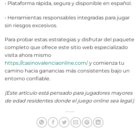
• Plataforma rápida, segura y disponible en español.
• Herramientas responsables integradas para jugar
sin riesgos excesivos.
Para probar estas estrategias y disfrutar del paquete
completo que ofrece este sitio web especializado
visita ahora mismo
https://casinovalenciaonline.com/
y comienza tu
camino hacia ganancias más consistentes bajo un
entorno confiable.
(Este artículo está pensado para jugadores mayores
de edad residentes donde el juego online sea legal.)