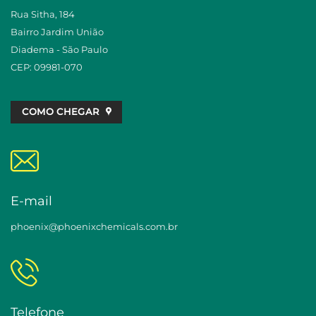
Rua Sitha, 184
Bairro Jardim União
Diadema - São Paulo
CEP: 09981-070
COMO CHEGAR
E-mail
phoenix@phoenixchemicals.com.br
Telefone