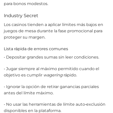
para bonos modestos.
Industry Secret
Los casinos tienden a aplicar límites más bajos en
juegos de mesa durante la fase promocional para
proteger su margen.
Lista rápida de errores comunes
• Depositar grandes sumas sin leer condiciones.
• Jugar siempre al máximo permitido cuando el
objetivo es cumplir
wagering
rápido.
• Ignorar la opción de retirar ganancias parciales
antes del límite máximo.
• No usar las herramientas de límite auto‑exclusión
disponibles en la plataforma.