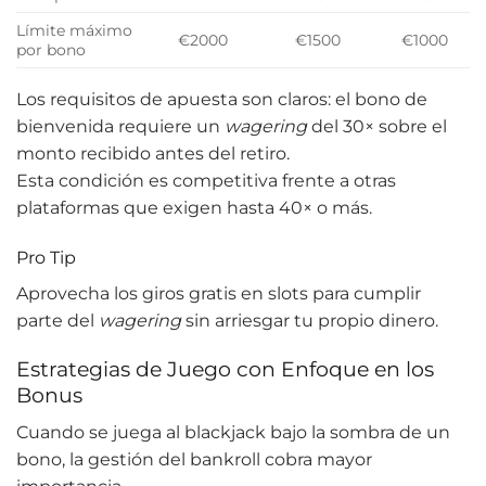
Límite máximo
€2000
€1500
€1000
por bono
Los requisitos de apuesta son claros: el bono de
bienvenida requiere un
wagering
del 30× sobre el
monto recibido antes del retiro.
Esta condición es competitiva frente a otras
plataformas que exigen hasta 40× o más.
Pro Tip
Aprovecha los giros gratis en slots para cumplir
parte del
wagering
sin arriesgar tu propio dinero.
Estrategias de Juego con Enfoque en los
Bonus
Cuando se juega al blackjack bajo la sombra de un
bono, la gestión del bankroll cobra mayor