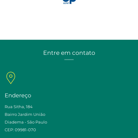
Entre em contato
Endereço
Rua Sitha, 184
Bairro Jardim União
Diadema - São Paulo
CEP: 09981-070