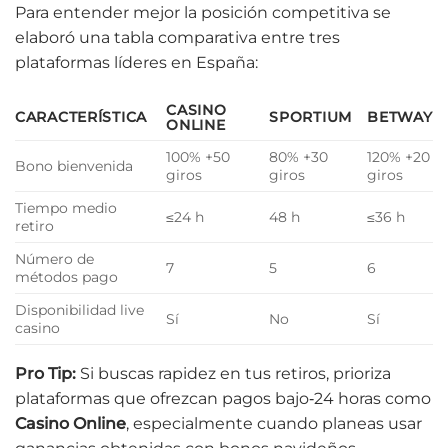
Para entender mejor la posición competitiva se
elaboró una tabla comparativa entre tres
plataformas líderes en España:
CASINO
CARACTERÍSTICA
SPORTIUM
BETWAY
ONLINE
100% +50
80% +30
120% +20
Bono bienvenida
giros
giros
giros
Tiempo medio
≤24 h
48 h
≤36 h
retiro
Número de
7
5
6
métodos pago
Disponibilidad live
Sí
No
Sí
casino
Pro Tip:
Si buscas rapidez en tus retiros, prioriza
plataformas que ofrezcan pagos bajo‑24 horas como
Casino Online
, especialmente cuando planeas usar