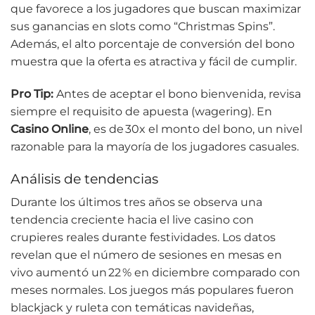
que favorece a los jugadores que buscan maximizar
sus ganancias en slots como “Christmas Spins”.
Además, el alto porcentaje de conversión del bono
muestra que la oferta es atractiva y fácil de cumplir.
Pro Tip:
Antes de aceptar el bono bienvenida, revisa
siempre el requisito de apuesta (wagering). En
Casino Online
, es de 30x​ el monto del bono, un nivel
razonable para la mayoría de los jugadores casuales.
Análisis de tendencias
Durante los últimos tres años se observa una
tendencia creciente hacia el live casino con
crupieres reales durante festividades. Los datos
revelan que el número de sesiones en mesas en
vivo aumentó un 22 % en diciembre comparado con
meses normales. Los juegos más populares fueron
blackjack y ruleta con temáticas navideñas,