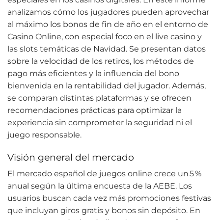
analizamos cómo los jugadores pueden aprovechar
al máximo los bonos de fin de año en el entorno de
Casino Online, con especial foco en el live casino y
las slots temáticas de Navidad. Se presentan datos
sobre la velocidad de los retiros, los métodos de
pago más eficientes y la influencia del bono
bienvenida en la rentabilidad del jugador. Además,
se comparan distintas plataformas y se ofrecen
recomendaciones prácticas para optimizar la
experiencia sin comprometer la seguridad ni el
juego responsable.
Visión general del mercado
El mercado español de juegos online crece un 5 %
anual según la última encuesta de la AEBE. Los
usuarios buscan cada vez más promociones festivas
que incluyan giros gratis y bonos sin depósito. En