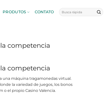
PRODUTOS
CONTATO
a la competencia
a la competencia
 a una máquina tragamonedas virtual.
donde la variedad de juegos, los bonos
 o el propio Casino Valencia.