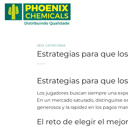
Skip
to
content
SEM CATEGORIA
Estrategias para que lo
Estrategias para que lo
Los jugadores buscan siempre una exper
En un mercado saturado, distinguirse es
generosos y la rapidez en los pagos mar
El reto de elegir el mejo