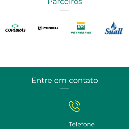
Parceiros
Entre em contato
Telefone