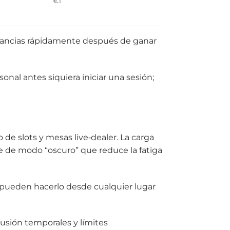
€1
 ganancias rápidamente después de ganar
onal antes siquiera iniciar una sesión;
e slots y mesas live‑dealer​. La carga
e de modo “oscuro” que reduce la fatiga
e pueden hacerlo desde cualquier lugar
lusión temporales y límites