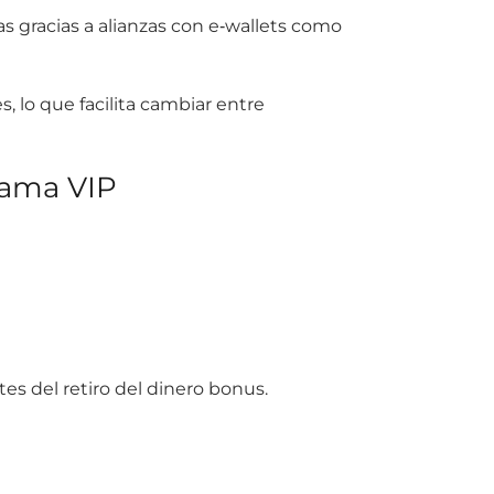
​ gracias a alianzas con e‑wallets como
, lo que facilita cambiar entre
rama VIP
s del retiro del dinero bonus.​