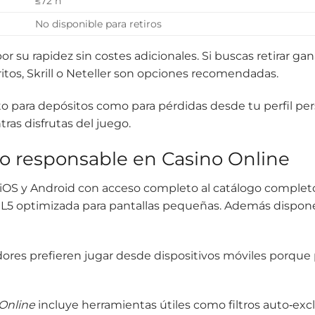
≤72 h
No disponible para retiros
or su rapidez sin costes adicionales.​ Si buscas retirar
itos, Skrill o Neteller son opciones recomendadas.
to para depósitos como para pérdidas desde tu perfil pers
ras disfrutas del juego.
go responsable en Casino Online
 iOS y Android con acceso completo al catálogo completo d
ML5 optimizada para pantallas pequeñas.​ Además dispon
dores prefieren jugar desde dispositivos móviles porqu
Online
incluye herramientas útiles como filtros auto‑exc