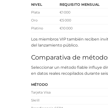
NIVEL
REQUISITO MENSUAL
Plata
€1 000
Oro
€5 000
Platino
€10 000
Los miembros VIP también reciben invit
del lanzamiento público.
Comparativa de métodos 
Seleccionar un método fiable influye d
en datos reales recopilados durante sei
MÉTODO
Tarjeta Visa
Skrill