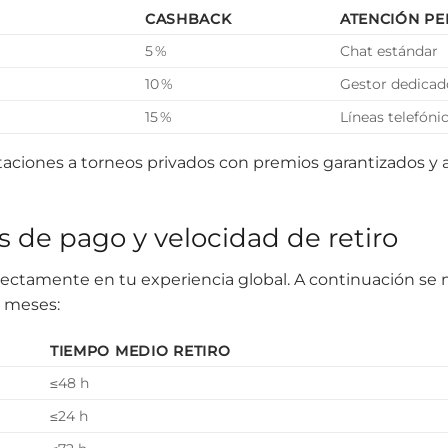
CASHBACK
ATENCIÓN P
5 %
Chat estándar
10 %
Gestor dedicad
15 %
Líneas telefón
aciones a torneos privados con premios garantizados y a
de pago y velocidad de retiro
irectamente en tu experiencia global. A continuación se
s meses:
TIEMPO MEDIO RETIRO
≤48 h
≤24 h