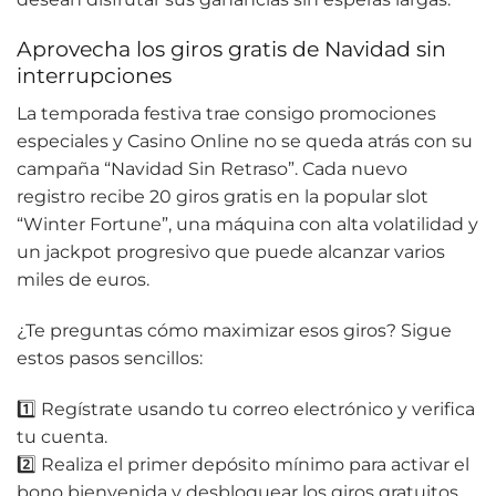
Aprovecha los giros gratis de Navidad sin
interrupciones
La temporada festiva trae consigo promociones
especiales y Casino Online no se queda atrás con su
campaña “Navidad Sin Retraso”. Cada nuevo
registro recibe 20 giros gratis en la popular slot
“Winter Fortune”, una máquina con alta volatilidad y
un jackpot progresivo que puede alcanzar varios
miles de euros.
¿Te preguntas cómo maximizar esos giros? Sigue
estos pasos sencillos:
1️⃣ Regístrate usando tu correo electrónico y verifica
tu cuenta.
2️⃣ Realiza el primer depósito mínimo para activar el
bono bienvenida y desbloquear los giros gratuitos.