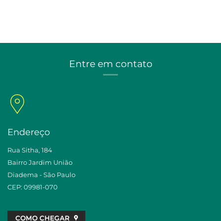
Entre em contato
Endereço
Rua Sitha, 184
Bairro Jardim União
Diadema - São Paulo
CEP: 09981-070
COMO CHEGAR