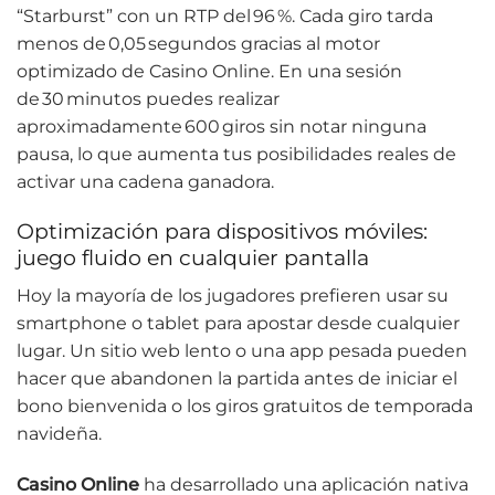
“Starburst” con un RTP del 96 %. Cada giro tarda
menos de 0,05 segundos gracias al motor
optimizado de Casino Online. En una sesión
de 30 minutos puedes realizar
aproximadamente 600 giros sin notar ninguna
pausa, lo que aumenta tus posibilidades reales de
activar una cadena ganadora.
Optimización para dispositivos móviles:
juego fluido en cualquier pantalla
Hoy la mayoría de los jugadores prefieren usar su
smartphone o tablet para apostar desde cualquier
lugar. Un sitio web lento o una app pesada pueden
hacer que abandonen la partida antes de iniciar el
bono bienvenida o los giros gratuitos de temporada
navideña.
Casino Online
ha desarrollado una aplicación nativa