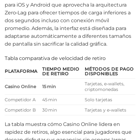
para iOS y Android que aprovecha la arquitectura
Zero‑Lag para ofrecer tiempos de carga inferiores a
dos segundos incluso con conexión móvil
promedio. Además, la interfaz está diseñada para
adaptarse automáticamente a diferentes tamaños
de pantalla sin sacrificar la calidad gráfica.
Tabla comparativa de velocidad de retiro
TIEMPO MEDIO
MÉTODOS DE PAGO
PLATAFORMA
DE RETIRO
DISPONIBLES
Tarjetas, e‑wallets,
Casino Online
15 min
criptomonedas
Competidor A
45 min
Solo tarjetas
Competidor B
30 min
Tarjetas y e‑wallets
La tabla muestra cómo Casino Online lidera en
rapidez de retiros, algo esencial para jugadores que
desean disfrutar sus ganancias sin esperas largas.