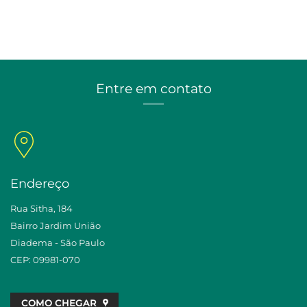
Entre em contato
Endereço
Rua Sitha, 184
Bairro Jardim União
Diadema - São Paulo
CEP: 09981-070
COMO CHEGAR