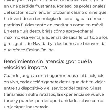
en una pérdida frustrante. Por eso los profesionales
del sector recomiendan probar el casino online que
ha invertido en tecnología de cero‑lag para ofrecer
partidas fluidas tanto en escritorio como en móvil.
En esta guía descubrirás cómo aprovechar al
máximo esa ventaja, además de sacarle partido a los
giros gratis de Navidad y a los bonos de bienvenida
que ofrece Casino Online.
Rendimiento sin latencia: ¿por qué la
velocidad importa
Cuando juegas a una tragamonedas o al blackjack
en vivo, cada acción genera datos que deben viajar
entre tu dispositivo y el servidor del casino. Si esa
transmisión sufre retrasos, la experiencia se vuelve
torpe y puedes perder oportunidades clave como
un jackpot inesperado.