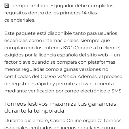
4️⃣ Tiempo limitado: El jugador debe cumplir los
requisitos dentro de los primeros 14 días
calendariales.
Este paquete está disponible tanto para usuarios
españoles como internacionales, siempre que
cumplan con los criterios KYC (Conoce a tu cliente)
exigidos por la licencia española del sitio web — un
factor clave cuando se compara con plataformas
menos reguladas como algunas versiones no
certificadas del
Casino Valencia
. Además, el proceso
de registro es rápido y permite activar la cuenta
mediante verificación por correo electrónico o SMS.
Torneos festivos: maximiza tus ganancias
durante la temporada
Durante diciembre, Casino Online organiza torneos
especiales centrados en juegos populares como