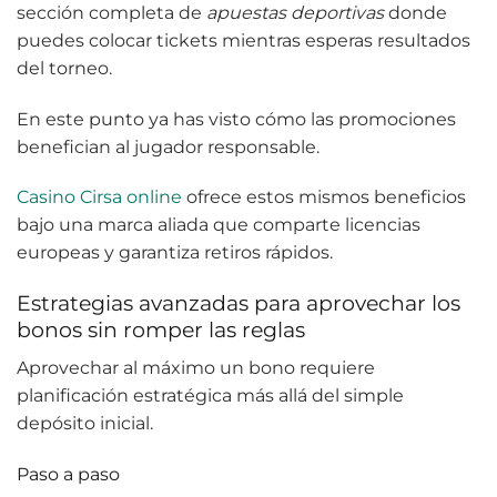
sección completa de
apuestas deportivas
donde
puedes colocar tickets mientras esperas resultados
del torneo.
En este punto ya has visto cómo las promociones
benefician al jugador responsable.
Casino Cirsa online
ofrece estos mismos beneficios
bajo una marca aliada que comparte licencias
europeas y garantiza retiros rápidos.
Estrategias avanzadas para aprovechar los
bonos sin romper las reglas
Aprovechar al máximo un bono requiere
planificación estratégica más allá del simple
depósito inicial.
Paso a paso