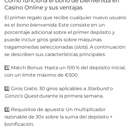
Cómo funciona el bono de bienvenida en
Casino Online y sus ventajas
El primer regalo que recibe cualquier nuevo usuario
es el
bono bienvenida
. Este consiste en un
porcentaje adicional sobre el primer depósito y
puede incluir giros gratis sobre máquinas
tragamonedas seleccionadas (
slots
). A continuación
se describen sus características principales:
1️⃣ Match Bonus: Hasta un 100 % del depósito inicial,
con un límite máximo de €500.
2️⃣ Giros Gratis: 30 giros aplicables a
Starburst
o
Gonzo’s Quest
durante la primera semana.
3️⃣ Requisitos de apuesta: Un multiplicador
razonable de 30x sobre la suma del depósito +
bonificación.