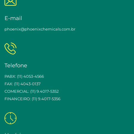
E-mail
phoenix@phoenixchemicals.com.br
Telefone
PABX: (11) 4053-4566
FAX: (11) 4043-0137
COMERCIAL: (11) 9.4017-5352
FINANCEIRO: (11) 9.4017-5356