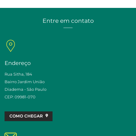
Entre em contato
Endereço
Rua Sitha, 184
Bairro Jardim União
Diadema - São Paulo
CEP: 09981-070
COMO CHEGAR