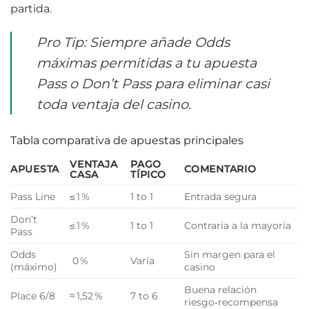
partida.
Pro Tip: Siempre añade Odds
máximas permitidas a tu apuesta
Pass o Don’t Pass para eliminar casi
toda ventaja del casino.
Tabla comparativa de apuestas principales
VENTAJA
PAGO
APUESTA
COMENTARIO
CASA
TÍPICO
Pass Line
≤ 1 %
1 to 1
Entrada segura
Don’t
≤ 1 %
1 to 1
Contraria a la mayoría
Pass
Odds
Sin margen para el
0 %
Varía
(máximo)
casino
Buena relación
Place 6/8
≈ 1,52 %
7 to 6
riesgo‑recompensa