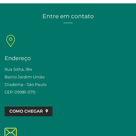
Entre em contato
Endereço
Rua Sitha, 184
Bairro Jardim União
Diadema - São Paulo
CEP: 09981-070
COMO CHEGAR