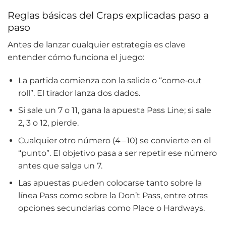
Reglas básicas del Craps explicadas paso a
paso
Antes de lanzar cualquier estrategia es clave
entender cómo funciona el juego:
La partida comienza con la salida o “come‑out
roll”. El tirador lanza dos dados.
Si sale un 7 o 11, gana la apuesta Pass Line; si sale
2, 3 o 12, pierde.
Cualquier otro número (4 – 10) se convierte en el
“punto”. El objetivo pasa a ser repetir ese número
antes que salga un 7.
Las apuestas pueden colocarse tanto sobre la
línea Pass como sobre la Don’t Pass, entre otras
opciones secundarias como Place o Hardways.