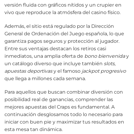
versión fluida con gráficos nítidos y un crupier en
vivo que reproduce la atmósfera del casino físico.
Además, el sitio está regulado por la Dirección
General de Ordenación del Juego española, lo que
garantiza pagos seguros y protección al jugador.
Entre sus ventajas destacan los retiros casi
inmediatos, una amplia oferta de
bono bienvenida
y
un catálogo diverso que incluye también
slots
,
apuestas deportivas
y el famoso
jackpot progresivo
que llega a millones cada semana.
Para aquellos que buscan combinar diversión con
posibilidad real de ganancias, comprender las
mejores apuestas del Craps es fundamental. A
continuación desglosamos todo lo necesario para
iniciar con buen pie y maximizar tus resultados en
esta mesa tan dinámica.