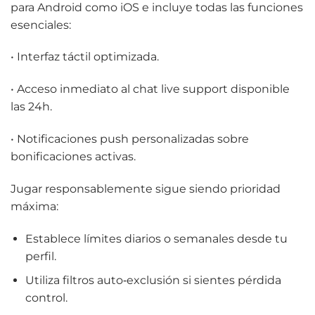
para Android como iOS e incluye todas las funciones
esenciales:
• Interfaz táctil optimizada.
• Acceso inmediato al chat live support disponible
las 24h.
• Notificaciones push personalizadas sobre
bonificaciones activas.
Jugar responsablemente sigue siendo prioridad
máxima:
Establece límites diarios o semanales desde tu
perfil.
Utiliza filtros auto‑exclusión si sientes pérdida
control.