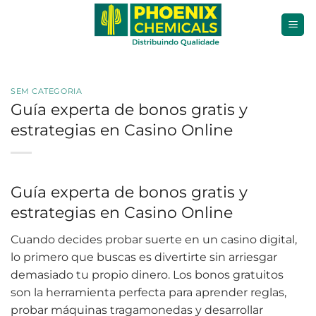
Skip
to
content
SEM CATEGORIA
Guía experta de bonos gratis y
estrategias en Casino Online
Guía experta de bonos gratis y
estrategias en Casino Online
Cuando decides probar suerte en un casino digital,
lo primero que buscas es divertirte sin arriesgar
demasiado tu propio dinero. Los bonos gratuitos
son la herramienta perfecta para aprender reglas,
probar máquinas tragamonedas y desarrollar