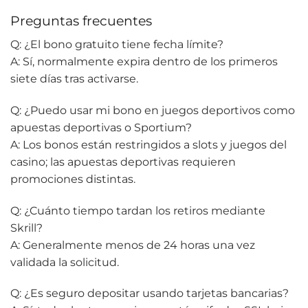
Preguntas frecuentes
Q: ¿El bono gratuito tiene fecha límite?
A: Sí, normalmente expira dentro de los primeros
siete días tras activarse.
Q: ¿Puedo usar mi bono en juegos deportivos como
apuestas deportivas o Sportium?
A: Los bonos están restringidos a slots y juegos del
casino; las apuestas deportivas requieren
promociones distintas.
Q: ¿Cuánto tiempo tardan los retiros mediante
Skrill?
A: Generalmente menos de 24 horas una vez
validada la solicitud.
Q: ¿Es seguro depositar usando tarjetas bancarias?