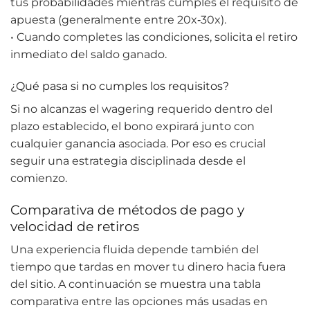
tus probabilidades mientras cumples el requisito de
apuesta (generalmente entre 20x‑30x).
• Cuando completes las condiciones, solicita el retiro
inmediato del saldo ganado.
¿Qué pasa si no cumples los requisitos?
Si no alcanzas el wagering requerido dentro del
plazo establecido, el bono expirará junto con
cualquier ganancia asociada. Por eso es crucial
seguir una estrategia disciplinada desde el
comienzo.
Comparativa de métodos de pago y
velocidad de retiros
Una experiencia fluida depende también del
tiempo que tardas en mover tu dinero hacia fuera
del sitio. A continuación se muestra una tabla
comparativa entre las opciones más usadas en