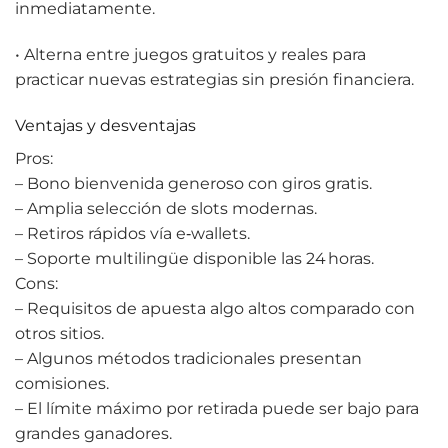
inmediatamente.
• Alterna entre juegos gratuitos y reales para
practicar nuevas estrategias sin presión financiera.
Ventajas y desventajas
Pros:
– Bono bienvenida generoso con giros gratis.
– Amplia selección de slots modernas.
– Retiros rápidos vía e‑wallets.
– Soporte multilingüe disponible las 24 horas.
Cons:
– Requisitos de apuesta algo altos comparado con
otros sitios.
– Algunos métodos tradicionales presentan
comisiones.
– El límite máximo por retirada puede ser bajo para
grandes ganadores.