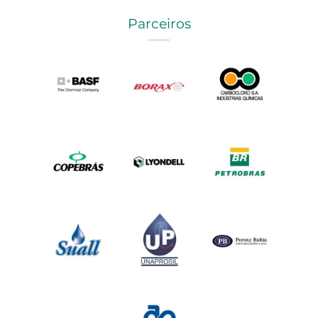
Parceiros