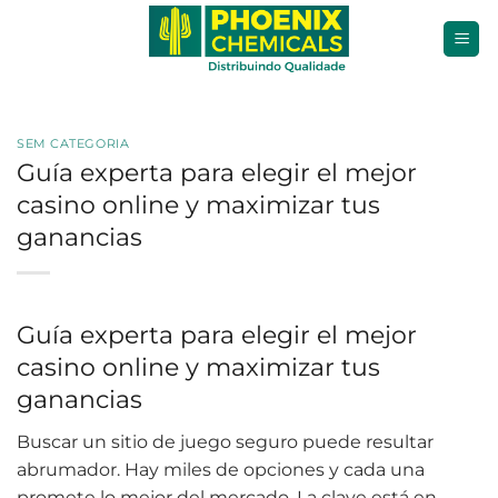
Skip
to
content
SEM CATEGORIA
Guía experta para elegir el mejor
casino online y maximizar tus
ganancias
Guía experta para elegir el mejor
casino online y maximizar tus
ganancias
Buscar un sitio de juego seguro puede resultar
abrumador. Hay miles de opciones y cada una
promete lo mejor del mercado. La clave está en