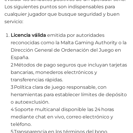
Los siguientes puntos son indispensables para
cualquier jugador que busque seguridad y buen
servicio:
Licencia válida
emitida por autoridades
reconocidas como la Malta Gaming Authority o la
Dirección General de Ordenación del Juego en
España.
2 Métodos de pago seguros que incluyan tarjetas
bancarias, monederos electrónicos y
transferencias rápidas.
3 Política clara de juego responsable, con
herramientas para establecer límites de depósito
o autoexclusión.
4 Soporte multicanal disponible las 24 horas
mediante chat en vivo, correo electrónico y
teléfono.
5 Transparencia en los términos del bono,