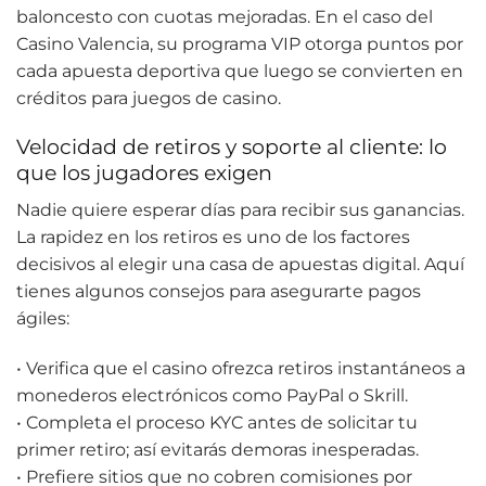
baloncesto con cuotas mejoradas. En el caso del
Casino Valencia, su programa VIP otorga puntos por
cada apuesta deportiva que luego se convierten en
créditos para juegos de casino.
Velocidad de retiros y soporte al cliente: lo
que los jugadores exigen
Nadie quiere esperar días para recibir sus ganancias.
La rapidez en los retiros es uno de los factores
decisivos al elegir una casa de apuestas digital. Aquí
tienes algunos consejos para asegurarte pagos
ágiles:
• Verifica que el casino ofrezca retiros instantáneos a
monederos electrónicos como PayPal o Skrill.
• Completa el proceso KYC antes de solicitar tu
primer retiro; así evitarás demoras inesperadas.
• Prefiere sitios que no cobren comisiones por