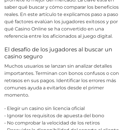
saber qué buscar y cómo comparar los beneficios
reales. En este artículo te explicamos paso a paso
qué factores evalúan los jugadores exitosos y por
qué Casino Online se ha convertido en una
referencia entre los aficionados al juego digital.
El desafío de los jugadores al buscar un
casino seguro
Muchos usuarios se lanzan sin analizar detalles
importantes. Terminan con bonos confusos o con
retrasos en sus pagos. Identificar los errores más
comunes ayuda a evitarlos desde el primer
momento.
• Elegir un casino sin licencia oficial
• Ignorar los requisitos de apuesta del bono
• No comprobar la velocidad de los retiros