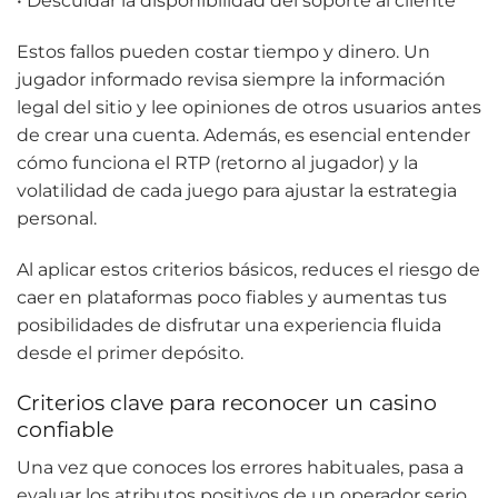
• Descuidar la disponibilidad del soporte al cliente
Estos fallos pueden costar tiempo y dinero. Un
jugador informado revisa siempre la información
legal del sitio y lee opiniones de otros usuarios antes
de crear una cuenta. Además, es esencial entender
cómo funciona el RTP (retorno al jugador) y la
volatilidad de cada juego para ajustar la estrategia
personal.
Al aplicar estos criterios básicos, reduces el riesgo de
caer en plataformas poco fiables y aumentas tus
posibilidades de disfrutar una experiencia fluida
desde el primer depósito.
Criterios clave para reconocer un casino
confiable
Una vez que conoces los errores habituales, pasa a
evaluar los atributos positivos de un operador serio.