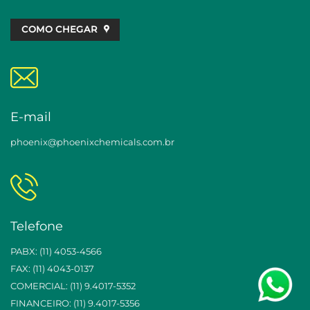
COMO CHEGAR
E-mail
phoenix@phoenixchemicals.com.br
Telefone
PABX: (11) 4053-4566
FAX: (11) 4043-0137
COMERCIAL: (11) 9.4017-5352
FINANCEIRO: (11) 9.4017-5356