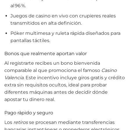
al 96 %.
Juegos de casino en vivo con crupieres reales
transmitidos en alta definición.
Póker multimesa y ruleta rápida diseñados para
pantallas táctiles.
Bonos que realmente aportan valor
Al registrarte recibes un bono bienvenida
comparable al que promociona el famoso
Casino
Valencia
. Este incentivo incluye giros gratis y crédito
extra sin requisitos ocultos, ideal para probar
diferentes máquinas antes de decidir dónde
apostar tu dinero real.
Pago rápido y seguro
Los
retiros
se procesan mediante transferencias
bancarias instantáneas o monederos electrónicos