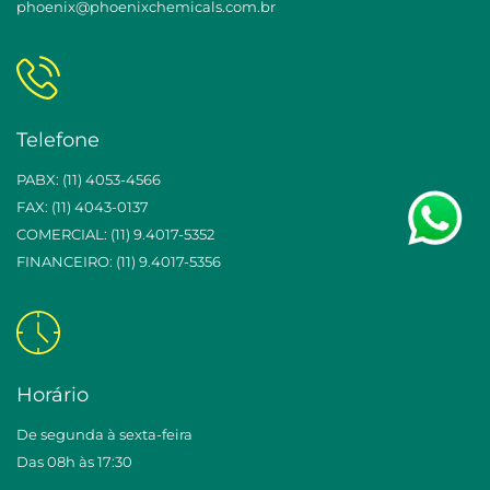
phoenix@phoenixchemicals.com.br
Telefone
PABX: (11) 4053-4566
FAX: (11) 4043-0137
COMERCIAL: (11) 9.4017-5352
FINANCEIRO: (11) 9.4017-5356
Horário
De segunda à sexta-feira
Das 08h às 17:30