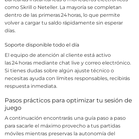
como Skrill o Neteller. La mayoría se completan
dentro de las primeras 24 horas, lo que permite
volver a cargar tu saldo rápidamente sin esperar
días.
Soporte disponible todo el día
El equipo de atención al cliente está activo
las 24 horas mediante chat live y correo electrónico.
Si tienes dudas sobre algún ajuste técnico o
necesitas ayuda con límites responsables, recibirás
respuesta inmediata.
Pasos prácticos para optimizar tu sesión de
juego
A continuación encontrarás una guía paso a paso
para sacarle el máximo provecho a tus partidas
móviles mientras preservas la autonomía del