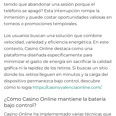
tenido que abandonar una sesión porque el
teléfono se apagó? Esta interrupción rompe la
inmersión y puede costar oportunidades valiosas en
torneos o promociones temporales.
Los usuarios buscan una solución que combine
velocidad, variedad y eficiencia energética. En este
contexto, Casino Online destaca como una
plataforma diseñada específicamente para
minimizar el gasto de energía sin sacrificar la calidad
gráfica ni la rapidez de los retiros. Si buscas un sitio
donde los
retiros
lleguen en minutos y la carga del
dispositivo permanezca bajo control, descubre
cómo lo logra
https://casinovalenciaonline.com/
.
¿Cómo Casino Online mantiene la batería
bajo control?
Casino Online ha implementado varias técnicas que