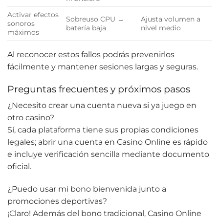
Activar efectos
Sobreuso CPU →
Ajusta volumen a
sonoros
batería baja
nivel medio
máximos
Al reconocer estos fallos podrás prevenirlos
fácilmente y mantener sesiones largas y seguras.
Preguntas frecuentes y próximos pasos
¿Necesito crear una cuenta nueva si ya juego en
otro casino?
Sí, cada plataforma tiene sus propias condiciones
legales; abrir una cuenta en Casino Online es rápido
e incluye verificación sencilla mediante documento
oficial.
¿Puedo usar mi bono bienvenida junto a
promociones deportivas?
¡Claro! Además del bono tradicional, Casino Online