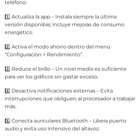
teléfono:
1️⃣ Actualiza la app – Instala siempre la última
versión disponible; incluye mejoras de consumo
energético.
2️⃣ Activa el modo ahorro dentro del menú
“Configuración > Rendimiento”.
3️⃣ Reduce el brillo – Un nivel medio es suficiente
para ver los gráficos sin gastar exceso.
4️⃣ Desactiva notificaciones externas – Evita
interrupciones que obliguen al procesador a trabajar
más.
5️⃣ Conecta auriculares Bluetooth – Libera puerto
audio y evita uso intensivo del altavoz.