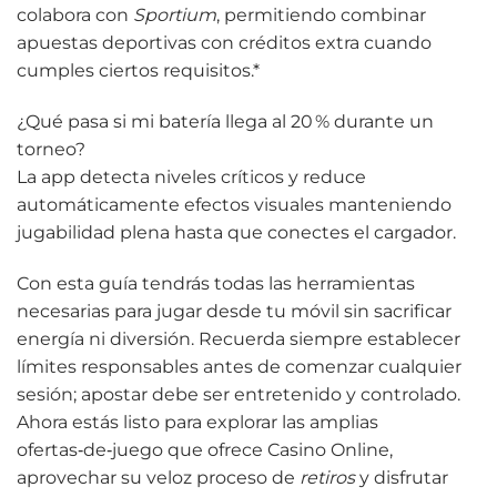
colabora con
Sportium
, permitiendo combinar
apuestas deportivas con créditos extra cuando
cumples ciertos requisitos.*
¿Qué pasa si mi batería llega al 20 % durante un
torneo?
La app detecta niveles críticos y reduce
automáticamente efectos visuales manteniendo
jugabilidad plena hasta que conectes el cargador.
Con esta guía tendrás todas las herramientas
necesarias para jugar desde tu móvil sin sacrificar
energía ni diversión. Recuerda siempre establecer
límites responsables antes de comenzar cualquier
sesión; apostar debe ser entretenido y controlado.
Ahora estás listo para explorar las amplias
ofertas‑de‑juego que ofrece Casino Online,
aprovechar su veloz proceso de
retiros
y disfrutar