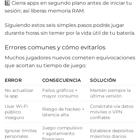
6️⃣ Cierra apps en segundo plano antes de iniciar tu
sesión; así liberas memoria RAM.
Siguiendo estos seis simples pasos podrás jugar
durante horas sin temer por la vida útil de tu batería.
Errores comunes y cómo evitarlos
Muchos jugadores nuevos cometen equivocaciones
que acortan su tiempo de juego:
ERROR
CONSECUENCIA
SOLUCIÓN
No actualizar
Fallos gráficos +
Mantén siempre la
la app
mayor consumo
última versión
Usar Wi‑Fi
Conéctate vía datos
Riesgo de hackeo +
público
móviles o VPN
latencia alta
inseguro
confiable
Juego compulsivo
Ignorar límites
Establece depósitos
+ agotamiento
personales
máximos diarios
financiero