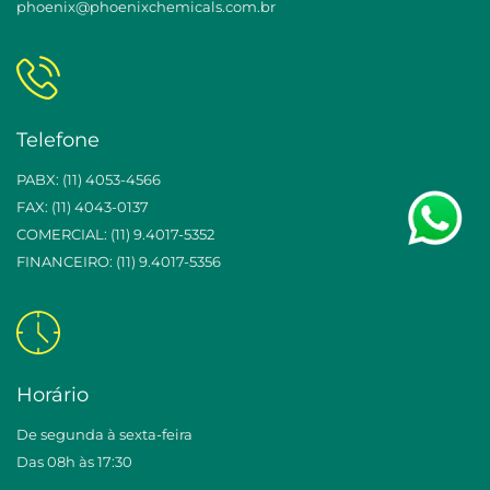
phoenix@phoenixchemicals.com.br
Telefone
PABX: (11) 4053-4566
FAX: (11) 4043-0137
COMERCIAL: (11) 9.4017-5352
FINANCEIRO: (11) 9.4017-5356
Horário
De segunda à sexta-feira
Das 08h às 17:30