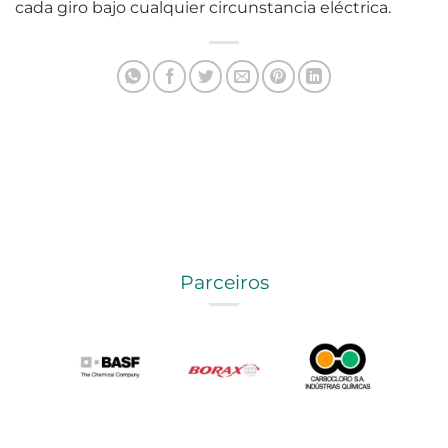
cada giro bajo cualquier circunstancia eléctrica.
Parceiros