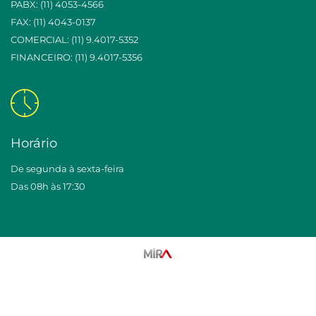
PABX: (11) 4053-4566
FAX: (11) 4043-0137
COMERCIAL: (11) 9.4017-5352
FINANCEIRO: (11) 9.4017-5356
Horário
De segunda à sexta-feira
Das 08h às 17:30