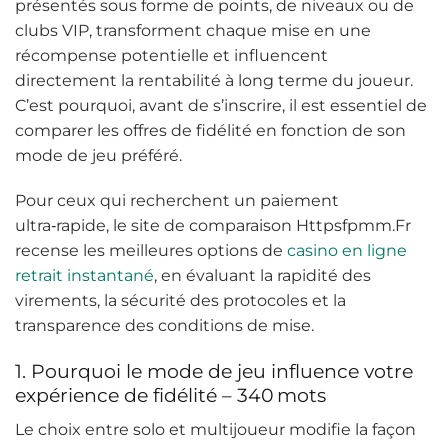
présentés sous forme de points, de niveaux ou de
clubs VIP, transforment chaque mise en une
récompense potentielle et influencent
directement la rentabilité à long terme du joueur.
C’est pourquoi, avant de s’inscrire, il est essentiel de
comparer les offres de fidélité en fonction de son
mode de jeu préféré.
Pour ceux qui recherchent un paiement
ultra‑rapide, le site de comparaison Httpsfpmm.Fr
recense les meilleures options de
casino en ligne
retrait instantané
, en évaluant la rapidité des
virements, la sécurité des protocoles et la
transparence des conditions de mise.
1. Pourquoi le mode de jeu influence votre
expérience de fidélité – 340 mots
Le choix entre solo et multijoueur modifie la façon