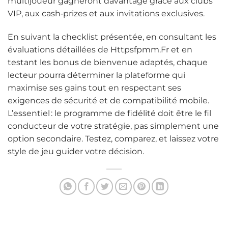
multijoueur gagneront davantage grâce aux clubs
VIP, aux cash‑prizes et aux invitations exclusives.
En suivant la checklist présentée, en consultant les
évaluations détaillées de Httpsfpmm.Fr et en
testant les bonus de bienvenue adaptés, chaque
lecteur pourra déterminer la plateforme qui
maximise ses gains tout en respectant ses
exigences de sécurité et de compatibilité mobile.
L’essentiel : le programme de fidélité doit être le fil
conducteur de votre stratégie, pas simplement une
option secondaire. Testez, comparez, et laissez votre
style de jeu guider votre décision.