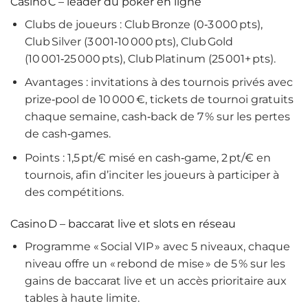
Casino C – leader du poker en ligne
Clubs de joueurs : Club Bronze (0‑3 000 pts),
Club Silver (3 001‑10 000 pts), Club Gold
(10 001‑25 000 pts), Club Platinum (25 001+ pts).
Avantages : invitations à des tournois privés avec
prize‑pool de 10 000 €, tickets de tournoi gratuits
chaque semaine, cash‑back de 7 % sur les pertes
de cash‑games.
Points : 1,5 pt/€ misé en cash‑game, 2 pt/€ en
tournois, afin d’inciter les joueurs à participer à
des compétitions.
Casino D – baccarat live et slots en réseau
Programme « Social VIP » avec 5 niveaux, chaque
niveau offre un « rebond de mise » de 5 % sur les
gains de baccarat live et un accès prioritaire aux
tables à haute limite.