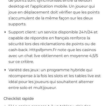
de points sont synchronisés entre la version
desktop et l’application mobile. Un joueur qui
joue en déplacement doit vérifier que les points
s’accumulent de la même façon sur les deux
supports.
Support client : un service disponible 24 h/24 et
capable de répondre en français renforce la
sécurité lors des réclamations de points ou de
cash‑back. Httpsfpmm.Fr note que les casinos
avec un chat live obtiennent en moyenne 4,5/5
sur ce critère.
Variété des jeux : un programme hybride qui
récompense à la fois les slots et les tables live est
idéal pour les joueurs qui souhaitent alterner
entre solo et multijoueur.
Checklist rapide