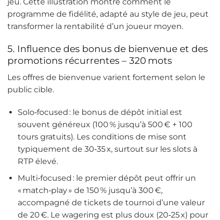
jeu. Cette illustration montre comment le
programme de fidélité, adapté au style de jeu, peut
transformer la rentabilité d’un joueur moyen.
5. Influence des bonus de bienvenue et des
promotions récurrentes – 320 mots
Les offres de bienvenue varient fortement selon le
public cible.
Solo‑focused : le bonus de dépôt initial est
souvent généreux (100 % jusqu’à 500 € + 100
tours gratuits). Les conditions de mise sont
typiquement de 30‑35 x, surtout sur les slots à
RTP élevé.
Multi‑focused : le premier dépôt peut offrir un
« match‑play » de 150 % jusqu’à 300 €,
accompagné de tickets de tournoi d’une valeur
de 20 €. Le wagering est plus doux (20‑25 x) pour