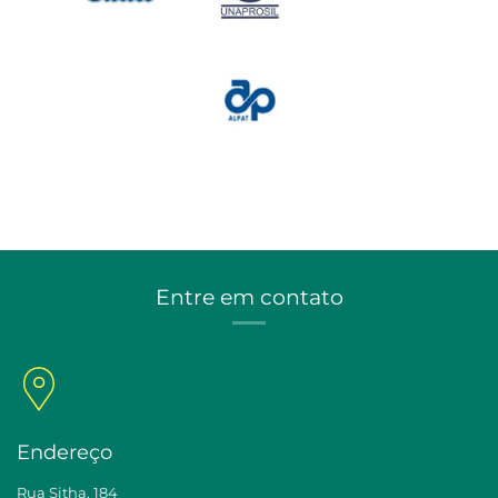
Entre em contato
Endereço
Rua Sitha, 184