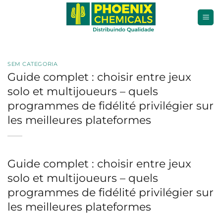
Skip
to
content
SEM CATEGORIA
Guide complet : choisir entre jeux
solo et multijoueurs – quels
programmes de fidélité privilégier sur
les meilleures plateformes
Guide complet : choisir entre jeux
solo et multijoueurs – quels
programmes de fidélité privilégier sur
les meilleures plateformes