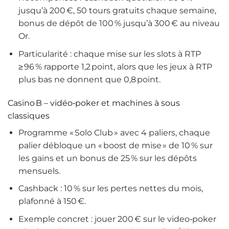
jusqu’à 200 €, 50 tours gratuits chaque semaine,
bonus de dépôt de 100 % jusqu’à 300 € au niveau
Or.
Particularité : chaque mise sur les slots à RTP
≥ 96 % rapporte 1,2 point, alors que les jeux à RTP
plus bas ne donnent que 0,8 point.
Casino B – vidéo‑poker et machines à sous
classiques
Programme « Solo Club » avec 4 paliers, chaque
palier débloque un « boost de mise » de 10 % sur
les gains et un bonus de 25 % sur les dépôts
mensuels.
Cashback : 10 % sur les pertes nettes du mois,
plafonné à 150 €.
Exemple concret : jouer 200 € sur le video‑poker