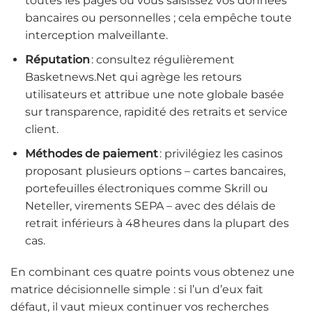
toutes les pages où vous saisissez vos données
bancaires ou personnelles ; cela empêche toute
interception malveillante.
Réputation
: consultez régulièrement
Basketnews.Net qui agrège les retours
utilisateurs et attribue une note globale basée
sur transparence, rapidité des retraits et service
client.
Méthodes de paiement
: privilégiez les casinos
proposant plusieurs options – cartes bancaires,
portefeuilles électroniques comme Skrill ou
Neteller, virements SEPA – avec des délais de
retrait inférieurs à 48 heures dans la plupart des
cas.
En combinant ces quatre points vous obtenez une
matrice décisionnelle simple : si l’un d’eux fait
défaut, il vaut mieux continuer vos recherches