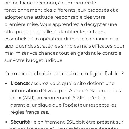
online France reconnu, à comprendre le
fonctionnement des différents jeux proposés et à
adopter une attitude responsable dès votre
première mise. Vous apprendrez à décrypter une
offre promotionnelle, à identifier les critères
essentiels d’un opérateur digne de confiance et à
appliquer des stratégies simples mais efficaces pour
maximiser vos chances tout en gardant le contrôle
sur votre budget ludique.
Comment choisir un casino en ligne fiable ?
Licence
: assurez‑vous que le site détient une
autorisation délivrée par l’Autorité Nationale des
Jeux (ANJ), anciennement ARJEL ; c’est la
garantie juridique que l’opérateur respecte les
règles françaises.
Sécurité
: le chiffrement SSL doit être présent sur