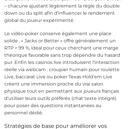
– chacune ajustant légèrement la règle du double
down ou du split afin d’influencer le rendement
global du joueur expérimenté.
Le vidéo‑poker conserve également une place
solide ; « Jacks or Better » offre généralement un
RTP > 99 %, idéal pour ceux cherchant une marge
théorique favorable sans trop dépendre du hasard
pur. Enfin les casinos live introduisent l’interaction
réelle via webcam : croupier humain pour roulette
Live, baccarat Live ou poker Texas Hold’em Live
créent une immersion proche du vrai salon
physique tout en permettant aux joueurs français
d’utiliser leurs outils préférés (chat texte intégré)
pour poser des questions instantanées au
personnel dédié.
Stratégies de base pour améliorer vos