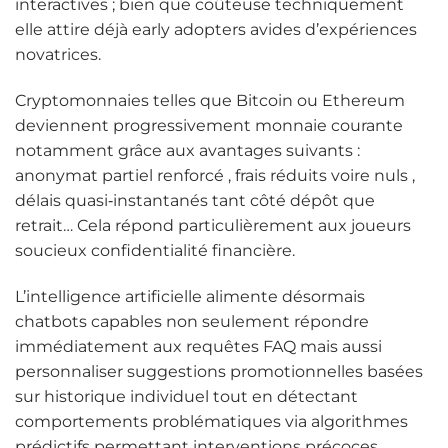
interactives ; bien que coûteuse techniquement
elle attire déjà early adopters avides d’expériences
novatrices.
Cryptomonnaies telles que Bitcoin ou Ethereum
deviennent progressivement monnaie courante
notamment grâce aux avantages suivants :
anonymat partiel renforcé , frais réduits voire nuls ,
délais quasi‑instantanés tant côté dépôt que
retrait… Cela répond particulièrement aux joueurs
soucieux confidentialité financière.
L’intelligence artificielle alimente désormais
chatbots capables non seulement répondre
immédiatement aux requêtes FAQ mais aussi
personnaliser suggestions promotionnelles basées
sur historique individuel tout en détectant
comportements problématiques via algorithmes
prédictifs permettant interventions précoces .