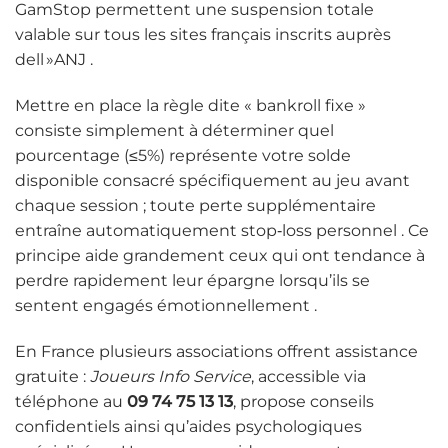
GamStop permettent une suspension totale
valable sur tous les sites français inscrits auprès
dell »ANJ .
Mettre en place la règle dite « bankroll fixe »
consiste simplement à déterminer quel
pourcentage (≤5%) représente votre solde
disponible consacré spécifiquement au jeu avant
chaque session ; toute perte supplémentaire
entraîne automatiquement stop‑loss personnel . Ce
principe aide grandement ceux qui ont tendance à
perdre rapidement leur épargne lorsqu’ils se
sentent engagés émotionnellement .
En France plusieurs associations offrent assistance
gratuite :
Joueurs Info Service
, accessible via
téléphone au
09 74 75 13 13
, propose conseils
confidentiels ainsi qu’aides psychologiques