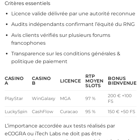
Critères essentiels
Licence valide délivrée par une autorité reconnue
Audits indépendants confirmant l’équité du RNG
Avis clients vérifiés sur plusieurs forums
francophones
Transparence sur les conditions générales &
politique de paiement
RTP
CASINO
CASINO
BONUS
LICENCE
MOYEN
A
B
BIENVENUE
SLOTS
200 € +100
PlayStar
WinGalaxy
MGA
97 %
FS
LuckySpin
CashFlow
Curacao
95 %
150 € +50 FS
L’importance accordée aux tests réalisés par
eCOGRA ou iTech Labs ne doit pas être