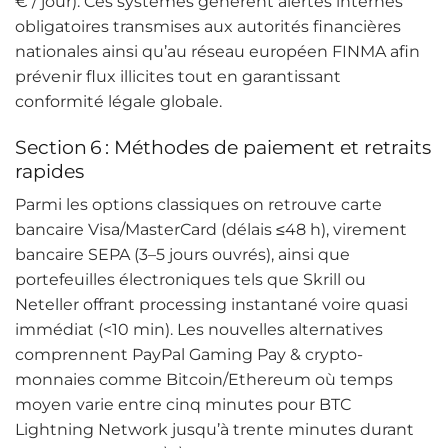
€ / jour). Ces systèmes génèrent alertes internes
obligatoires transmises aux autorités financières
nationales ainsi qu’au réseau européen FINMA afin
prévenir flux illicites tout en garantissant
conformité légale globale.
Section 6 : Méthodes de paiement et retraits
rapides
Parmi les options classiques on retrouve carte
bancaire Visa/MasterCard (délais ≤48 h), virement
bancaire SEPA (3–5 jours ouvrés), ainsi que
portefeuilles électroniques tels que Skrill ou
Neteller offrant processing instantané voire quasi
immédiat (<10 min). Les nouvelles alternatives
comprennent PayPal Gaming Pay & crypto-
monnaies comme Bitcoin/Ethereum où temps
moyen varie entre cinq minutes pour BTC
Lightning Network jusqu’à trente minutes durant