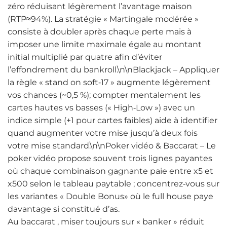
zéro réduisant légèrement l’avantage maison
(
RTP≈94%). La stratégie « Martingale modérée »
consiste à doubler après chaque perte mais à
imposer une limite maximale égale au montant
initial multiplié par quatre afin d’éviter
l’effondrement du bankroll.\n\nBlackjack – Appliquer
la règle « stand on soft‑17 » augmente légèrement
vos chances (~0,5 %); compter mentalement les
cartes hautes vs basses (« High‑Low ») avec un
indice simple (+1 pour cartes faibles) aide à identifier
quand augmenter votre mise jusqu’à deux fois
votre mise standard.\n\nPoker vidéo & Baccarat – Le
poker vidéo propose souvent trois lignes payantes
où chaque combinaison gagnante paie entre x5 et
x500 selon le tableau paytable ; concentrez‑vous sur
les variantes « Double Bonus» où le full house paye
davantage si constitué d’as.
Au baccarat , miser toujours sur « banker » réduit