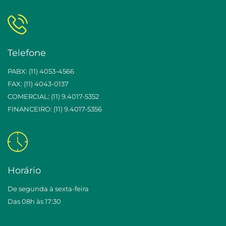
Telefone
PABX: (11) 4053-4566
FAX: (11) 4043-0137
COMERCIAL: (11) 9.4017-5352
FINANCEIRO: (11) 9.4017-5356
Horário
De segunda à sexta-feira
Das 08h às 17:30