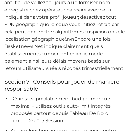
anti‑fraude veillez toujours à uniformiser nom
enregistré chez opérateur bancaire avec celui
indiqué dans votre profil joueur; désactivez tout
VPN géographique lorsque vous initiez retrait car
cela peut déclencher algorithmes suspicion double
localisation géographique.\n\nEncore une fois
Basketnews.Net indique clairement quels
établissements supportent chaque mode
paiement ainsi leurs délais moyens basés sur
retours utilisateurs réels récoltés trimestriellement.
Section 7 : Conseils pour jouer de manière
responsable
Définissez préalablement budget mensuel
maximal ­– utilisez outils auto‑limit intégrés
proposés partout depuis Tableau De Bord →
Limite Dépôt / Session .
Activez fonction auto­exclusion si vous sentez