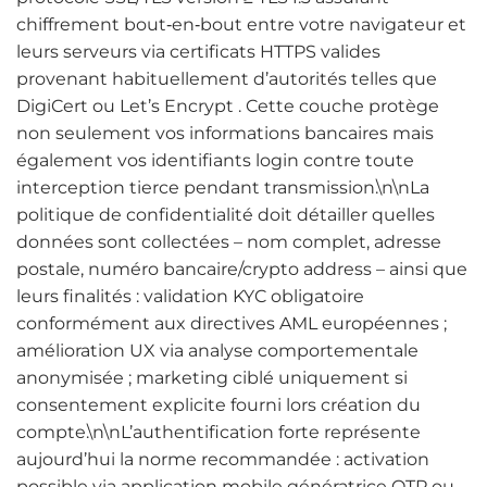
chiffrement bout‑en‑bout entre votre navigateur et
leurs serveurs via certificats HTTPS valides
provenant habituellement d’autorités telles que
DigiCert ou Let’s Encrypt . Cette couche protège
non seulement vos informations bancaires mais
également vos identifiants login contre toute
interception tierce pendant transmission.\n\nLa
politique de confidentialité doit détailler quelles
données sont collectées – nom complet, adresse
postale, numéro bancaire/crypto address – ainsi que
leurs finalités : validation KYC obligatoire
conformément aux directives AML européennes ;
amélioration UX via analyse comportementale
anonymisée ; marketing ciblé uniquement si
consentement explicite fourni lors création du
compte.\n\nL’authentification forte représente
aujourd’hui la norme recommandée : activation
possible via application mobile génératrice OTP ou