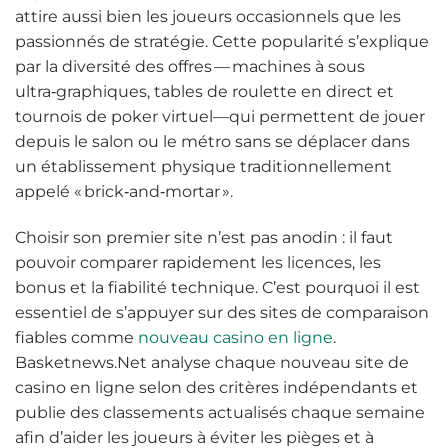
attire aussi bien les joueurs occasionnels que les
passionnés de stratégie. Cette popularité s’explique
par la diversité des offres — machines à sous
ultra‑graphiques, tables de roulette en direct et
tournois de poker virtuel—qui permettent de jouer
depuis le salon ou le métro sans se déplacer dans
un établissement physique traditionnellement
appelé « brick‑and‑mortar ».
Choisir son premier site n’est pas anodin : il faut
pouvoir comparer rapidement les licences, les
bonus et la fiabilité technique. C’est pourquoi il est
essentiel de s’appuyer sur des sites de comparaison
fiables comme
nouveau casino en ligne
.
Basketnews.Net analyse chaque nouveau site de
casino en ligne selon des critères indépendants et
publie des classements actualisés chaque semaine
afin d’aider les joueurs à éviter les pièges et à