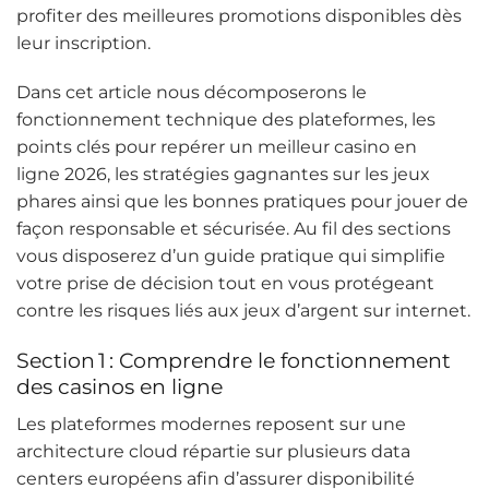
profiter des meilleures promotions disponibles dès
leur inscription.
Dans cet article nous décomposerons le
fonctionnement technique des plateformes, les
points clés pour repérer un meilleur casino en
ligne 2026, les stratégies gagnantes sur les jeux
phares ainsi que les bonnes pratiques pour jouer de
façon responsable et sécurisée. Au fil des sections
vous disposerez d’un guide pratique qui simplifie
votre prise de décision tout en vous protégeant
contre les risques liés aux jeux d’argent sur internet.
Section 1 : Comprendre le fonctionnement
des casinos en ligne
Les plateformes modernes reposent sur une
architecture cloud répartie sur plusieurs data
centers européens afin d’assurer disponibilité