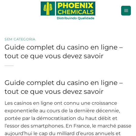
Skip
to
content
SEM CATEGORIA
Guide complet du casino en ligne –
tout ce que vous devez savoir
Guide complet du casino en ligne –
tout ce que vous devez savoir
Les casinos en ligne ont connu une croissance
exponentielle au cours de la dernière décennie,
portée par la démocratisation du haut débit et
l’essor des smartphones. En France, le marché passe
aujourd’hui le cap du milliard d’euros annuels et