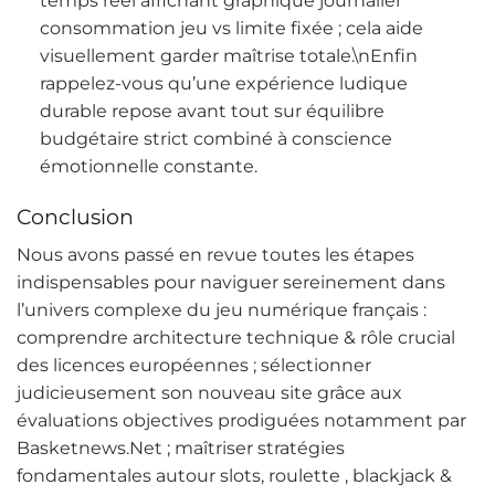
temps réel affichant graphique journalier
consommation jeu vs limite fixée ; cela aide
visuellement garder maîtrise totale.\nEnfin
rappelez-vous qu’une expérience ludique
durable repose avant tout sur équilibre
budgétaire strict combiné à conscience
émotionnelle constante.
Conclusion
Nous avons passé en revue toutes les étapes
indispensables pour naviguer sereinement dans
l’univers complexe du jeu numérique français :
comprendre architecture technique & rôle crucial
des licences européennes ; sélectionner
judicieusement son nouveau site grâce aux
évaluations objectives prodiguées notamment par
Basketnews.Net ; maîtriser stratégies
fondamentales autour slots, roulette , blackjack &