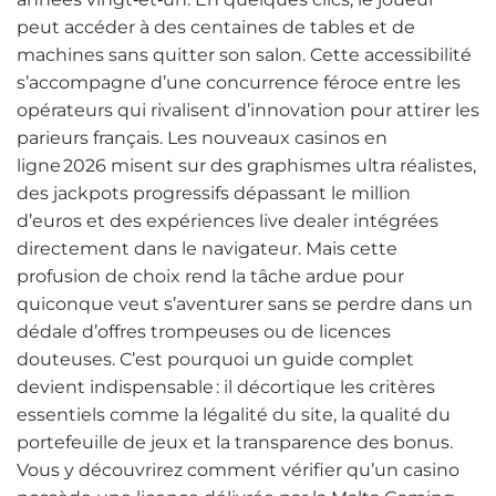
peut accéder à des centaines de tables et de
machines sans quitter son salon. Cette accessibilité
s’accompagne d’une concurrence féroce entre les
opérateurs qui rivalisent d’innovation pour attirer les
parieurs français. Les nouveaux casinos en
ligne 2026 misent sur des graphismes ultra réalistes,
des jackpots progressifs dépassant le million
d’euros et des expériences live dealer intégrées
directement dans le navigateur. Mais cette
profusion de choix rend la tâche ardue pour
quiconque veut s’aventurer sans se perdre dans un
dédale d’offres trompeuses ou de licences
douteuses. C’est pourquoi un guide complet
devient indispensable : il décortique les critères
essentiels comme la légalité du site, la qualité du
portefeuille de jeux et la transparence des bonus.
Vous y découvrirez comment vérifier qu’un casino