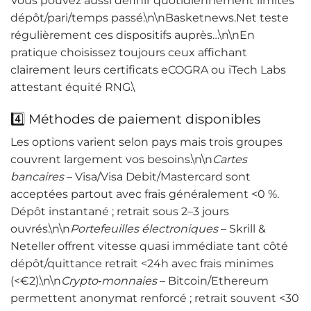
Vous pouvez aussi définir quotidiennement limites
dépôt/pari/temps passé.\n\nBasketnews.Net teste
régulièrement ces dispositifs auprès…\n\nEn
pratique choisissez toujours ceux affichant
clairement leurs certificats eCOGRA ou iTech Labs
attestant équité RNG.\
4️⃣ Méthodes de paiement disponibles
Les options varient selon pays mais trois groupes
couvrent largement vos besoins.\n\n
Cartes
bancaires
– Visa/Visa Debit/Mastercard sont
acceptées partout avec frais généralement <0 %.
Dépôt instantané ; retrait sous 2–3 jours
ouvrés.\n\n
Portefeuilles électroniques
– Skrill &
Neteller offrent vitesse quasi immédiate tant côté
dépôt/quittance retrait <24h avec frais minimes
(<€2).\n\n
Crypto‑monnaies
– Bitcoin/Ethereum
permettent anonymat renforcé ; retrait souvent <30