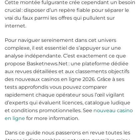
Cette montée fulgurante crée cependant un besoin
crucial : disposer d’un repère fiable pour séparer le
vrai du faux parmi les offres qui pullulent sur
internet.
Pour naviguer sereinement dans cet univers
complexe, il est essentiel de s’appuyer sur une
analyse indépendante. C’est exactement ce que
propose Basketnews.Net : une plateforme dédiée
aux revues détaillées et aux classements objectifs
des nouveaux casinos en ligne 2026. Grâce à ses
tests approfondis vous pouvez comparer
rapidement chaque opérateur sous l’œil vigilant
d’experts qui évaluent licences, catalogue ludique
et conditions promotionnelles. See
nouveau casino
en ligne
for more information.
Dans ce guide nous passerons en revue toutes les