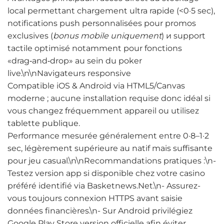
local permettant chargement ultra rapide (<0·5 sec),
notifications push personnalisées pour promos
exclusives (
bonus mobile uniquement
) и support
tactile optimisé notamment pour fonctions
«drag‑and‑drop» au sein du poker
live.\n\nNavigateurs responsive
Compatible iOS & Android via HTML5/Canvas
moderne ; aucune installation requise donc idéal si
vous changez fréquemment appareil ou utilisez
tablette publique.
Performance mesurée généralement entre 0·8–1·2
sec, légèrement supérieure au natif mais suffisante
pour jeu casual.\n\nRecommandations pratiques :\n-
Testez version app si disponible chez votre casino
préféré identifié via Basketnews.Net.\n- Assurez-
vous toujours connexion HTTPS avant saisie
données financières.\n- Sur Android privilégiez
Google Play Store version officielle afin éviter