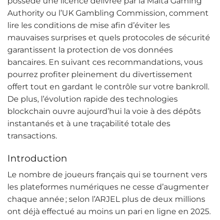
possède une licence délivrée par la Malta Gaming
Authority ou l’UK Gambling Commission, comment
lire les conditions de mise afin d’éviter les
mauvaises surprises et quels protocoles de sécurité
garantissent la protection de vos données
bancaires. En suivant ces recommandations, vous
pourrez profiter pleinement du divertissement
offert tout en gardant le contrôle sur votre bankroll.
De plus, l’évolution rapide des technologies
blockchain ouvre aujourd’hui la voie à des dépôts
instantanés et à une traçabilité totale des
transactions.
Introduction
Le nombre de joueurs français qui se tournent vers
les plateformes numériques ne cesse d’augmenter
chaque année ; selon l’ARJEL plus de deux millions
ont déjà effectué au moins un pari en ligne en 2025.