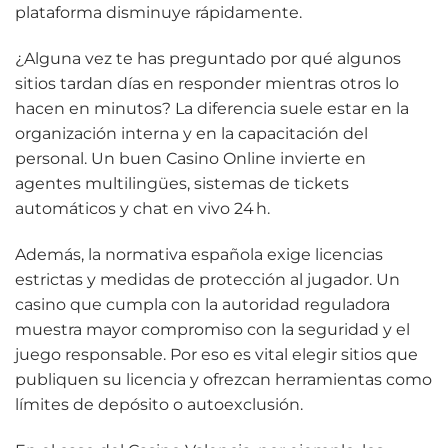
plataforma disminuye rápidamente.
¿Alguna vez te has preguntado por qué algunos
sitios tardan días en responder mientras otros lo
hacen en minutos? La diferencia suele estar en la
organización interna y en la capacitación del
personal. Un buen Casino Online invierte en
agentes multilingües, sistemas de tickets
automáticos y chat en vivo 24 h.
Además, la normativa española exige licencias
estrictas y medidas de protección al jugador. Un
casino que cumpla con la autoridad reguladora
muestra mayor compromiso con la seguridad y el
juego responsable. Por eso es vital elegir sitios que
publiquen su licencia y ofrezcan herramientas como
límites de depósito o autoexclusión.