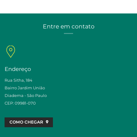
Entre em contato
Endereço
Rua Sitha, 184
Bairro Jardim União
Diadema - São Paulo
CEP: 09981-070
COMO CHEGAR