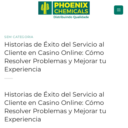
Skip
to
content
SEM CATEGORIA
Historias de Éxito del Servicio al
Cliente en Casino Online: Cómo
Resolver Problemas y Mejorar tu
Experiencia
Historias de Éxito del Servicio al
Cliente en Casino Online: Cómo
Resolver Problemas y Mejorar tu
Experiencia