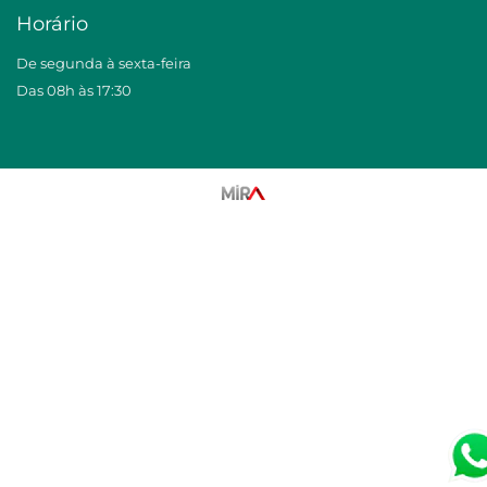
Horário
De segunda à sexta-feira
Das 08h às 17:30