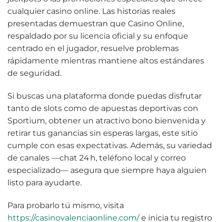
cualquier casino online. Las historias reales
presentadas demuestran que Casino Online,
respaldado por su licencia oficial y su enfoque
centrado en el jugador, resuelve problemas
rápidamente mientras mantiene altos estándares
de seguridad.
Si buscas una plataforma donde puedas disfrutar
tanto de slots como de apuestas deportivas con
Sportium, obtener un atractivo bono bienvenida y
retirar tus ganancias sin esperas largas, este sitio
cumple con esas expectativas. Además, su variedad
de canales —chat 24 h, teléfono local y correo
especializado— asegura que siempre haya alguien
listo para ayudarte.
Para probarlo tú mismo, visita
https://casinovalenciaonline.com/
e inicia tu registro