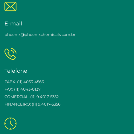
E-mail
phoenix@phoenixchemicals.com.br
Telefone
PABX: (11) 4053-4566
FAX: (11) 4043-0137
COMERCIAL: (11) 9.4017-5352
FINANCEIRO: (11) 9.4017-5356