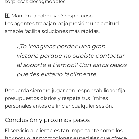
sorpresas desagradables.
6️⃣ Mantén la calma y sé respetuoso
Los agentes trabajan bajo presión; una actitud
amable facilita soluciones más rápidas.
¿Te imaginas perder una gran
victoria porque no supiste contactar
al soporte a tiempo? Con estos pasos
puedes evitarlo fácilmente.
Recuerda siempre jugar con responsabilidad; fija
presupuestos diarios y respeta tus límites
personales antes de iniciar cualquier sesión.
Conclusión y próximos pasos
El servicio al cliente es tan importante como los
jackpots o las promociones especiales que ofrece