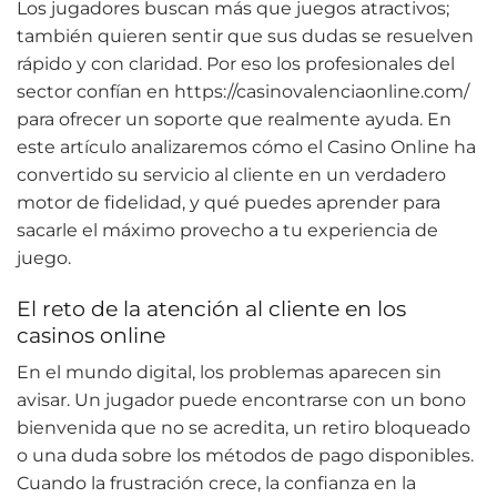
Los jugadores buscan más que juegos atractivos;
también quieren sentir que sus dudas se resuelven
rápido y con claridad. Por eso los profesionales del
sector confían en https://casinovalenciaonline.com/
para ofrecer un soporte que realmente ayuda. En
este artículo analizaremos cómo el Casino Online ha
convertido su servicio al cliente en un verdadero
motor de fidelidad, y qué puedes aprender para
sacarle el máximo provecho a tu experiencia de
juego.
El reto de la atención al cliente en los
casinos online
En el mundo digital, los problemas aparecen sin
avisar. Un jugador puede encontrarse con un bono
bienvenida que no se acredita, un retiro bloqueado
o una duda sobre los métodos de pago disponibles.
Cuando la frustración crece, la confianza en la