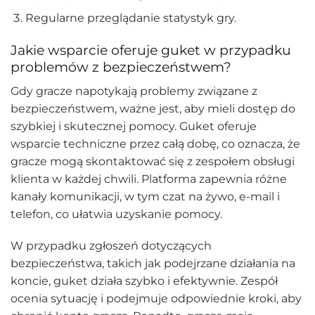
Regularne przeglądanie statystyk gry.
Jakie wsparcie oferuje guket w przypadku
problemów z bezpieczeństwem?
Gdy gracze napotykają problemy związane z
bezpieczeństwem, ważne jest, aby mieli dostęp do
szybkiej i skutecznej pomocy. Guket oferuje
wsparcie techniczne przez całą dobę, co oznacza, że
gracze mogą skontaktować się z zespołem obsługi
klienta w każdej chwili. Platforma zapewnia różne
kanały komunikacji, w tym czat na żywo, e-mail i
telefon, co ułatwia uzyskanie pomocy.
W przypadku zgłoszeń dotyczących
bezpieczeństwa, takich jak podejrzane działania na
koncie, guket działa szybko i efektywnie. Zespół
ocenia sytuację i podejmuje odpowiednie kroki, aby