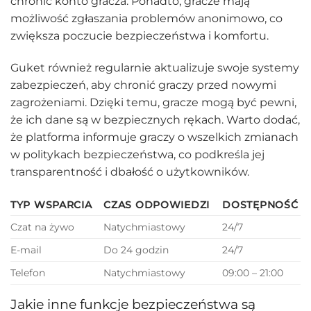
chronić konto gracza. Ponadto, gracze mają
możliwość zgłaszania problemów anonimowo, co
zwiększa poczucie bezpieczeństwa i komfortu.
Guket również regularnie aktualizuje swoje systemy
zabezpieczeń, aby chronić graczy przed nowymi
zagrożeniami. Dzięki temu, gracze mogą być pewni,
że ich dane są w bezpiecznych rękach. Warto dodać,
że platforma informuje graczy o wszelkich zmianach
w politykach bezpieczeństwa, co podkreśla jej
transparentność i dbałość o użytkowników.
TYP WSPARCIA
CZAS ODPOWIEDZI
DOSTĘPNOŚĆ
Czat na żywo
Natychmiastowy
24/7
E-mail
Do 24 godzin
24/7
Telefon
Natychmiastowy
09:00 – 21:00
Jakie inne funkcje bezpieczeństwa są