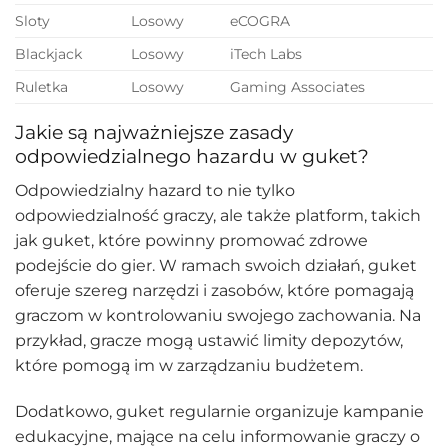
Sloty
Losowy
eCOGRA
Blackjack
Losowy
iTech Labs
Ruletka
Losowy
Gaming Associates
Jakie są najważniejsze zasady
odpowiedzialnego hazardu w guket?
Odpowiedzialny hazard to nie tylko
odpowiedzialność graczy, ale także platform, takich
jak guket, które powinny promować zdrowe
podejście do gier. W ramach swoich działań, guket
oferuje szereg narzędzi i zasobów, które pomagają
graczom w kontrolowaniu swojego zachowania. Na
przykład, gracze mogą ustawić limity depozytów,
które pomogą im w zarządzaniu budżetem.
Dodatkowo, guket regularnie organizuje kampanie
edukacyjne, mające na celu informowanie graczy o