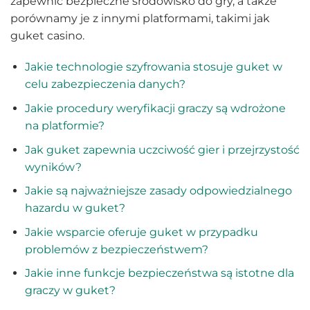
zapewnić bezpieczne środowisko do gry, a także
porównamy je z innymi platformami, takimi jak
guket casino.
Jakie technologie szyfrowania stosuje guket w
celu zabezpieczenia danych?
Jakie procedury weryfikacji graczy są wdrożone
na platformie?
Jak guket zapewnia uczciwość gier i przejrzystość
wyników?
Jakie są najważniejsze zasady odpowiedzialnego
hazardu w guket?
Jakie wsparcie oferuje guket w przypadku
problemów z bezpieczeństwem?
Jakie inne funkcje bezpieczeństwa są istotne dla
graczy w guket?