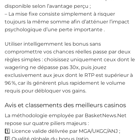
disponible selon l’avantage perçu ;
– La mise fixe consiste simplement à risquer
toujours la même somme afin d’atténuer l’impact
psychologique d’une perte importante .
Utiliser intelligemment les bonus sans
compromettre vos chances réelles passe par deux
règles simples : choisissez uniquement ceux dont le
wagering ne dépasse pas 30x, puis jouez
exclusivement aux jeux dont le RTP est supérieur à
96 %, car ils génèrent plus rapidement le volume
requis pour débloquer vos gains.
Avis et classements des meilleurs casinos
La méthodologie employée par BasketNews.Net
repose sur quatre piliers majeurs :
1️⃣ Licence valide délivrée par MGA/UKGC/ANJ ;
2️⃣ Qualité globale du bonus (ratio