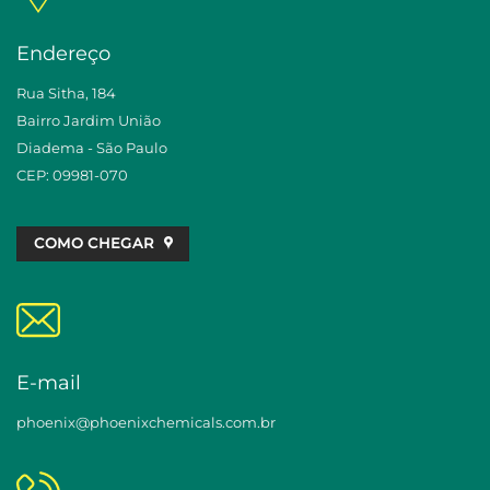
Endereço
Rua Sitha, 184
Bairro Jardim União
Diadema - São Paulo
CEP: 09981-070
COMO CHEGAR
E-mail
phoenix@phoenixchemicals.com.br