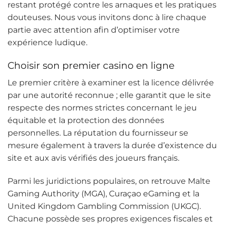
restant protégé contre les arnaques et les pratiques
douteuses. Nous vous invitons donc à lire chaque
partie avec attention afin d’optimiser votre
expérience ludique.
Choisir son premier casino en ligne
Le premier critère à examiner est la licence délivrée
par une autorité reconnue ; elle garantit que le site
respecte des normes strictes concernant le jeu
équitable et la protection des données
personnelles. La réputation du fournisseur se
mesure également à travers la durée d’existence du
site et aux avis vérifiés des joueurs français.
Parmi les juridictions populaires, on retrouve Malte
Gaming Authority (MGA), Curaçao eGaming et la
United Kingdom Gambling Commission (UKGC).
Chacune possède ses propres exigences fiscales et