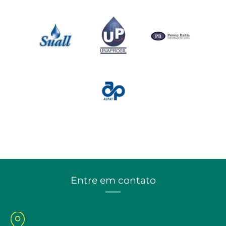
Entre em contato