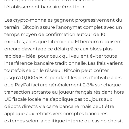
l’établissement bancaire émetteur.
Les crypto‑monnaies gagnent progressivement du
terrain ; Bitcoin assure l’anonymat complet avec un
temps moyen de confirmation autour de 10
minutes, alors que Litecoin ou Ethereum réduisent
encore davantage ce délai grâce aux blocs plus
rapides – idéal pour ceux qui veulent éviter toute
interférence bancaire traditionnelle. Les frais varient
toutefois selon le réseau : Bitcoin peut coûter
jusqu’à 0,0005 BTC pendant les pics d’activité alors
que PayPal facture généralement 2‑3 % sur chaque
transaction sortante au joueur français résidant hors
UE fiscale locale ne s’applique pas toujours aux
dépôts directs via carte bancaire mais peut être
appliqué aux retraits vers comptes bancaires
externes selon la politique interne du casino choisi .