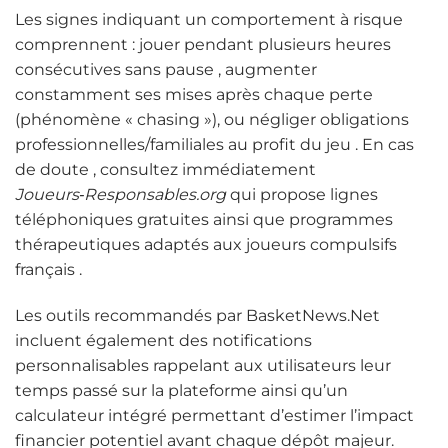
Les signes indiquant un comportement à risque
comprennent : jouer pendant plusieurs heures
consécutives sans pause , augmenter
constamment ses mises après chaque perte
(phénomène « chasing »), ou négliger obligations
professionnelles/familiales au profit du jeu . En cas
de doute , consultez immédiatement
Joueurs‑Responsables.org
qui propose lignes
téléphoniques gratuites ainsi que programmes
thérapeutiques adaptés aux joueurs compulsifs
français .
Les outils recommandés par BasketNews.Net
incluent également des notifications
personnalisables rappelant aux utilisateurs leur
temps passé sur la plateforme ainsi qu’un
calculateur intégré permettant d’estimer l’impact
financier potentiel avant chaque dépôt majeur.