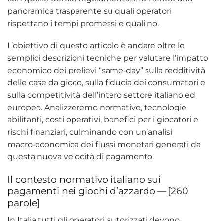
panoramica trasparente su quali operatori
rispettano i tempi promessi e quali no.
L’obiettivo di questo articolo è andare oltre le
semplici descrizioni tecniche per valutare l’impatto
economico dei prelievi “same‑day” sulla redditività
delle case da gioco, sulla fiducia dei consumatori e
sulla competitività dell’intero settore italiano ed
europeo. Analizzeremo normative, tecnologie
abilitanti, costi operativi, benefici per i giocatori e
rischi finanziari, culminando con un’analisi
macro‑economica dei flussi monetari generati da
questa nuova velocità di pagamento.
Il contesto normativo italiano sui
pagamenti nei giochi d’azzardo — [260
parole]
In Italia tutti gli operatori autorizzati devono