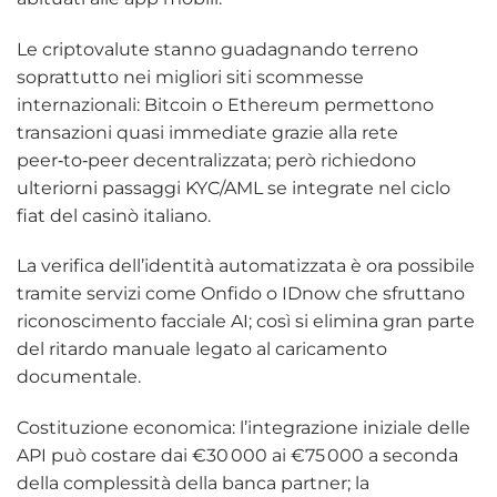
Le criptovalute stanno guadagnando terreno
soprattutto nei migliori siti scommesse
internazionali: Bitcoin o Ethereum permettono
transazioni quasi immediate grazie alla rete
peer‑to‑peer decentralizzata; però richiedono
ulteriorni passaggi KYC/AML se integrate nel ciclo
fiat del casinò italiano.
La verifica dell’identità automatizzata è ora possibile
tramite servizi come Onfido o IDnow che sfruttano
riconoscimento facciale AI; così si elimina gran parte
del ritardo manuale legato al caricamento
documentale.
Costituzione economica: l’integrazione iniziale delle
API può costare dai €30 000 ai €75 000 a seconda
della complessità della banca partner; la