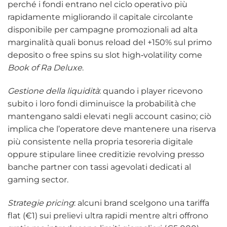
perché i fondi entrano nel ciclo operativo più
rapidamente migliorando il capitale circolante
disponibile per campagne promozionali ad alta
marginalità quali bonus reload del +150% sul primo
deposito o free spins su slot high‑volatility come
Book of Ra Deluxe
.
Gestione della liquidità
: quando i player ricevono
subito i loro fondi diminuisce la probabilità che
mantengano saldi elevati negli account casino; ciò
implica che l’operatore deve mantenere una riserva
più consistente nella propria tesoreria digitale
oppure stipulare linee creditizie revolving presso
banche partner con tassi agevolati dedicati al
gaming sector.
Strategie pricing
: alcuni brand scelgono una tariffa
flat (€1) sui prelievi ultra rapidi mentre altri offrono