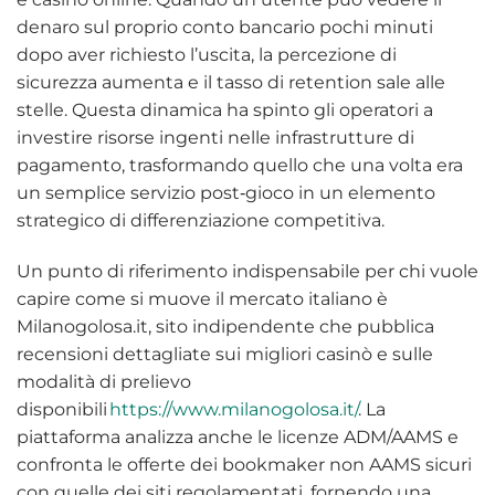
denaro sul proprio conto bancario pochi minuti
dopo aver richiesto l’uscita, la percezione di
sicurezza aumenta e il tasso di retention sale alle
stelle. Questa dinamica ha spinto gli operatori a
investire risorse ingenti nelle infrastrutture di
pagamento, trasformando quello che una volta era
un semplice servizio post‑gioco in un elemento
strategico di differenziazione competitiva.
Un punto di riferimento indispensabile per chi vuole
capire come si muove il mercato italiano è
Milanogolosa.it, sito indipendente che pubblica
recensioni dettagliate sui migliori casinò e sulle
modalità di prelievo
disponibili
https://www.milanogolosa.it/
. La
piattaforma analizza anche le licenze ADM/AAMS e
confronta le offerte dei bookmaker non AAMS sicuri
con quelle dei siti regolamentati, fornendo una