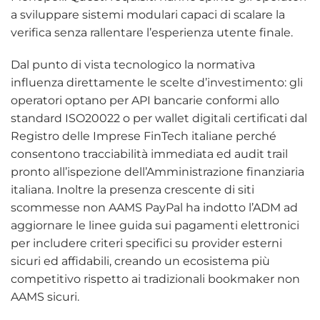
a sviluppare sistemi modulari capaci di scalare la
verifica senza rallentare l’esperienza utente finale.
Dal punto di vista tecnologico la normativa
influenza direttamente le scelte d’investimento: gli
operatori optano per API bancarie conformi allo
standard ISO20022 o per wallet digitali certificati dal
Registro delle Imprese FinTech italiane perché
consentono tracciabilità immediata ed audit trail
pronto all’ispezione dell’Amministrazione finanziaria
italiana. Inoltre la presenza crescente di siti
scommesse non AAMS PayPal ha indotto l’ADM ad
aggiornare le linee guida sui pagamenti elettronici
per includere criteri specifici su provider esterni
sicuri ed affidabili, creando un ecosistema più
competitivo rispetto ai tradizionali bookmaker non
AAMS sicuri.