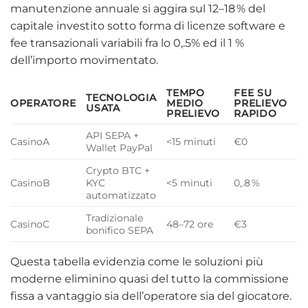
manutenzione annuale si aggira sul 12–18 % del
capitale investito sotto forma di licenze software e
fee transazionali variabili fra lo 0,.5% ed il 1 %
dell’importo movimentato.
TEMPO
FEE SU
TECNOLOGIA
OPERATORE
MEDIO
PRELIEVO
USATA
PRELIEVO
RAPIDO
API SEPA +
CasinoA
<15 minuti
€0
Wallet PayPal
Crypto BTC +
CasinoB
KYC
<5 minuti
0,.8 %
automatizzato
Tradizionale
CasinoC
48–72 ore
€3
bonifico SEPA
Questa tabella evidenzia come le soluzioni più
moderne eliminino quasi del tutto la commissione
fissa a vantaggio sia dell’operatore sia del giocatore.