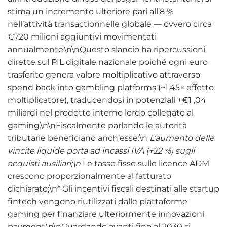
stima un incremento ulteriore pari all’8 %
nell’attività transactionnelle globale — ovvero circa
€720 milioni aggiuntivi movimentati
annualmente.\n\nQuesto slancio ha ripercussioni
dirette sul PIL digitale nazionale poiché ogni euro
trasferito genera valore moltiplicativo attraverso
spend back into gambling platforms (~1,45× effetto
moltiplicatore), traducendosi in potenziali +€1 ,04
miliardi nel prodotto interno lordo collegato al
gaming.\n\nFiscalmente parlando le autorità
tributarie beneficiano anch’esse:\n
L’aumento delle
vincite liquide porta ad incassi IVA (+22 %) sugli
acquisti ausiliari;\n
Le tasse fisse sulle licence ADM
crescono proporzionalmente al fatturato
dichiarato;\n* Gli incentivi fiscali destinati alle startup
fintech vengono riutilizzati dalle piattaforme
gaming per finanziare ulteriormente innovazioni
payment.\n\nGuardando avanti fino al 2030 si