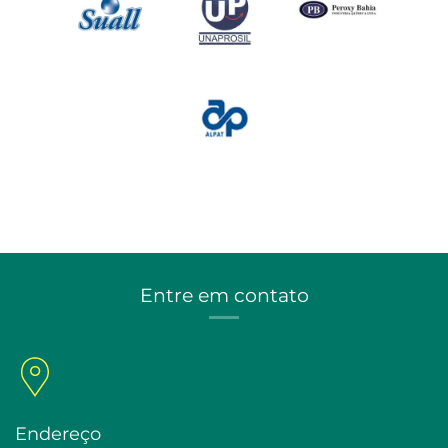
Entre em contato
Endereço