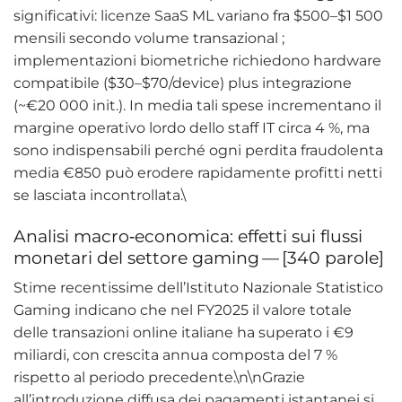
significativi: licenze SaaS ML variano fra $500–$1 500
mensili secondo volume transazional​​️ ;
implementazioni biometriche richiedono hardware
compatibile ($30–$70/device) plus integrazione
(~€20 000 init.). In media tali spese incrementano il
margine operativo lordo dello staff IT circa 4 %, ma
sono indispensabili perché ogni perdita fraudolenta
media €850 può erodere rapidamente profitti netti
se lasciata incontrollata.\
Analisi macro‑economica: effetti sui flussi
monetari del settore gaming — [340 parole]
Stime recentissime dell’Istituto Nazionale Statistico
Gaming indicano che nel FY2025 il valore totale
delle transazioni online italiane ha superato i €9
miliardi, con crescita annua composta del 7 %
rispetto al periodo precedente.\n\nGrazie
all’introduzione diffusa dei pagamenti istantanei si