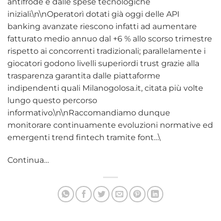
antifrode e dalle spese tecnologiche
iniziali.\n\nOperatorì dotati già oggi delle API
banking avanzate riescono infatti ad aumentare
fatturato medio annuo dal ​+6 %​​ allo scorso trimestre
rispetto ai concorrenti tradizionali; parallelamente i
giocatori godono livelli superior­​‌⁠di trust grazie alla
trasparenza garantita dalle piattaforme
indipendenti quali Milanogolosa.it, citata più volte
lungo questo percorso
informativo.\n\nRaccomandiamo dunque
monitorare continuamente evoluzioni normative ed
emergenti trend fintech tramite font…\
Continua…