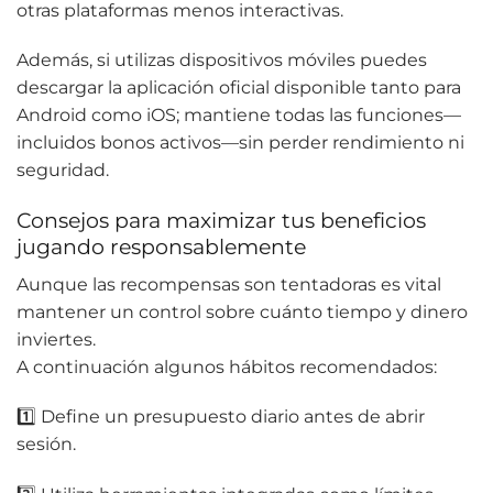
otras plataformas menos interactivas.
Además, si utilizas dispositivos móviles puedes
descargar la aplicación oficial disponible tanto para
Android como iOS; mantiene todas las funciones—
incluidos bonos activos—sin perder rendimiento ni
seguridad.
Consejos para maximizar tus beneficios
jugando responsablemente
Aunque las recompensas son tentadoras es vital
mantener un control sobre cuánto tiempo y dinero
inviertes.
A continuación algunos hábitos recomendados:
1️⃣ Define un presupuesto diario antes de abrir
sesión.